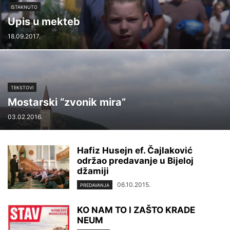
ISTAKNUTO
Upis u mekteb
18.09.2017.
TEKSTOVI
Mostarski “zvonik mira”
03.02.2016.
Hafiz Husejn ef. Čajlaković
održao predavanje u Bijeloj
džamiji
06.10.2015.
PREDAVANJA
KO NAM TO I ZAŠTO KRADE
NEUM