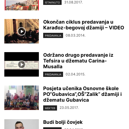
31.08.2017.
ISTAKNUTO
Okončan ciklus predavanja u
Karađoz-begovoj džamiji – VIDEO
08.03.2014.
PREDAVANJA
Održano drugo predavanje iz
Tefsira u džematu Carina-
Musalla
02.04.2015.
PREDAVANJA
Posjeta učenika Osnovne škole
PO“Gubavica“,OŠ“Zalik“ džamiji i
džematu Gubavica
23.05.2017.
MEKTEB
Budi bolji čovjek