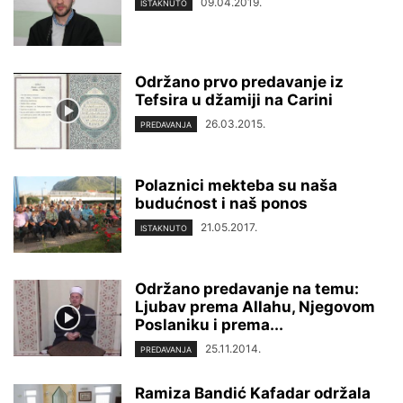
09.04.2019.
ISTAKNUTO
Održano prvo predavanje iz
Tefsira u džamiji na Carini
26.03.2015.
PREDAVANJA
Polaznici mekteba su naša
budućnost i naš ponos
21.05.2017.
ISTAKNUTO
Održano predavanje na temu:
Ljubav prema Allahu, Njegovom
Poslaniku i prema...
25.11.2014.
PREDAVANJA
Ramiza Bandić Kafadar održala