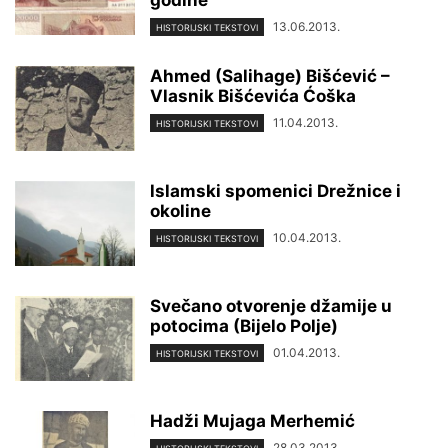
godine
13.06.2013.
HISTORIJSKI TEKSTOVI
Ahmed (Salihage) Bišćević –
Vlasnik Bišćevića Ćoška
11.04.2013.
HISTORIJSKI TEKSTOVI
lslamski spomenici Drežnice i
okoline
10.04.2013.
HISTORIJSKI TEKSTOVI
Svečano otvorenje džamije u
potocima (Bijelo Polje)
01.04.2013.
HISTORIJSKI TEKSTOVI
Hadži Mujaga Merhemić
28.03.2013.