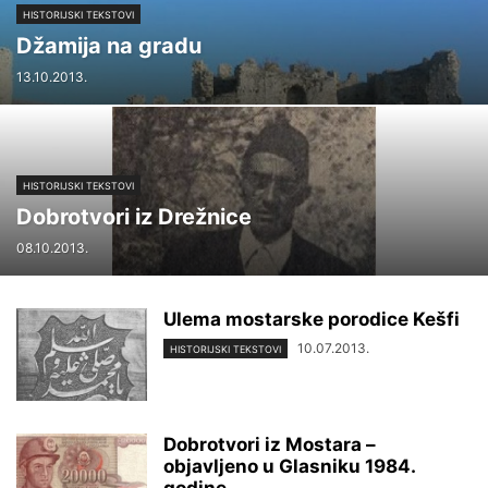
HISTORIJSKI TEKSTOVI
Džamija na gradu
13.10.2013.
HISTORIJSKI TEKSTOVI
Dobrotvori iz Drežnice
08.10.2013.
Ulema mostarske porodice Kešfi
10.07.2013.
HISTORIJSKI TEKSTOVI
Dobrotvori iz Mostara –
objavljeno u Glasniku 1984.