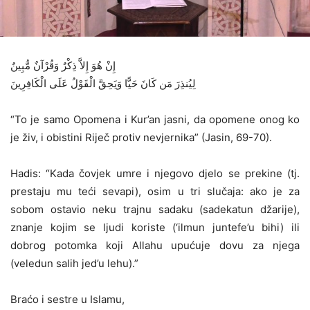
إِنْ هُوَ إِلاَّ ذِكْرٌ وَقُرْآنٌ مُّبِينٌ
لِيُنذِرَ مَن كَانَ حَيًّا وَيَحِقَّ الْقَوْلُ عَلَى الْكَافِرِينَ
“To je samo Opomena i Kur’an jasni, da opomene onog ko
je živ, i obistini Riječ protiv nevjernika” (Jasin, 69-70).
Hadis: “Kada čovjek umre i njegovo djelo se prekine (tj.
prestaju mu teći sevapi), osim u tri slučaja: ako je za
sobom ostavio neku trajnu sadaku (sadekatun džarije),
znanje kojim se ljudi koriste (‘ilmun juntefe’u bihi) ili
dobrog potomka koji Allahu upućuje dovu za njega
(veledun salih jed’u lehu).”
Braćo i sestre u Islamu,