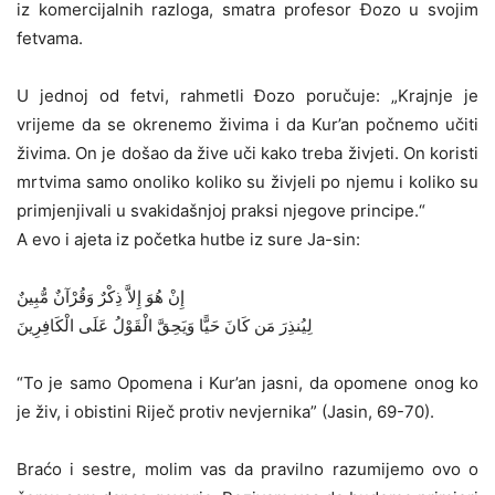
iz komercijalnih razloga, smatra profesor Đozo u svojim
fetvama.
U jednoj od fetvi, rahmetli Đozo poručuje: „Krajnje je
vrijeme da se okrenemo živima i da Kur’an počnemo učiti
živima. On je došao da žive uči kako treba živjeti. On koristi
mrtvima samo onoliko koliko su živjeli po njemu i koliko su
primjenjivali u svakidašnjoj praksi njegove principe.“
A evo i ajeta iz početka hutbe iz sure Ja-sin:
إِنْ هُوَ إِلاَّ ذِكْرٌ وَقُرْآنٌ مُّبِينٌ
لِيُنذِرَ مَن كَانَ حَيًّا وَيَحِقَّ الْقَوْلُ عَلَى الْكَافِرِينَ
“To je samo Opomena i Kur’an jasni, da opomene onog ko
je živ, i obistini Riječ protiv nevjernika” (Jasin, 69-70).
Braćo i sestre, molim vas da pravilno razumijemo ovo o