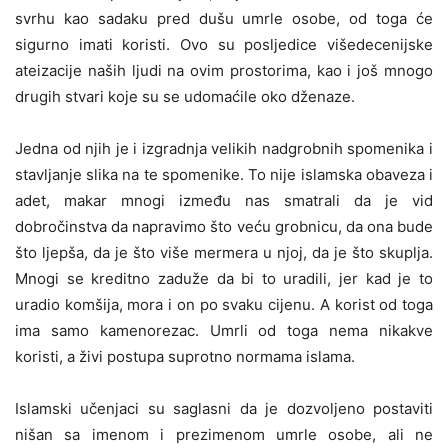
svrhu kao sadaku pred dušu umrle osobe, od toga će
sigurno imati koristi. Ovo su posljedice višedecenijske
ateizacije naših ljudi na ovim prostorima, kao i još mnogo
drugih stvari koje su se udomaćile oko dženaze.
Jedna od njih je i izgradnja velikih nadgrobnih spomenika i
stavljanje slika na te spomenike. To nije islamska obaveza i
adet, makar mnogi između nas smatrali da je vid
dobročinstva da napravimo što veću grobnicu, da ona bude
što ljepša, da je što više mermera u njoj, da je što skuplja.
Mnogi se kreditno zaduže da bi to uradili, jer kad je to
uradio komšija, mora i on po svaku cijenu. A korist od toga
ima samo kamenorezac. Umrli od toga nema nikakve
koristi, a živi postupa suprotno normama islama.
Islamski učenjaci su saglasni da je dozvoljeno postaviti
nišan sa imenom i prezimenom umrle osobe, ali ne