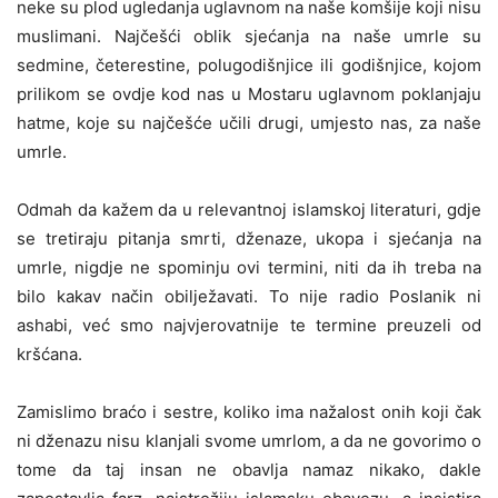
neke su plod ugledanja uglavnom na naše komšije koji nisu
muslimani. Najčešći oblik sjećanja na naše umrle su
sedmine, četerestine, polugodišnjice ili godišnjice, kojom
prilikom se ovdje kod nas u Mostaru uglavnom poklanjaju
hatme, koje su najčešće učili drugi, umjesto nas, za naše
umrle.
Odmah da kažem da u relevantnoj islamskoj literaturi, gdje
se tretiraju pitanja smrti, dženaze, ukopa i sjećanja na
umrle, nigdje ne spominju ovi termini, niti da ih treba na
bilo kakav način obilježavati. To nije radio Poslanik ni
ashabi, već smo najvjerovatnije te termine preuzeli od
kršćana.
Zamislimo braćo i sestre, koliko ima nažalost onih koji čak
ni dženazu nisu klanjali svome umrlom, a da ne govorimo o
tome da taj insan ne obavlja namaz nikako, dakle