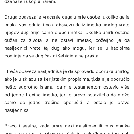
dženaze i ukop u harem.
Druga obaveza je vraćanje duga umrle osobe, ukoliko ga je
imala. Nasljednici imaju obavezu da iz imetka umrlog vrate
njegov dug prije same diobe imetka. Ukoliko umrli ostane
dužan za života, a ne ostavi imetak, poželjno je da
nasljednici vrate taj dug ako mogu, jer se u hadisima
pominje da se dug čak ni šehidima ne prašta.
I treća obaveza nasljednika je da sprovedu oporuku umrlog
ako je u skladu sa šerijatskim propisima, tj.da nije oporučio
nešto suprotno islamu, da nije testamentom ostavio više
od jedne trećine imetka, jer je pravo ostavitelja da može
samo do jedne trećine oporučiti, a ostalo je pravo
nasljednika.
Braćo i sestre, kada umre neki musliman ili muslimanka
nema potrebe ni obaveze, čak je pokuđeno pripremati