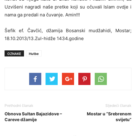
Uzvišeni nagradi naše pretke koji su očuvali Islam ovdje i
nama ga predali na čuvanje. Amin!!!
Šefik ef. Čavčić, džamija Bosanski mudžahidi, Mostar;
18.10.2013/13.Zul-hidže 1434.godine
OZNAKE
Hutbe
Prethodni članak
Sljedeći članak
Obnova Sultan Bajazidove –
Mostar u “Srebrenom
Careve džamije
svijetu”