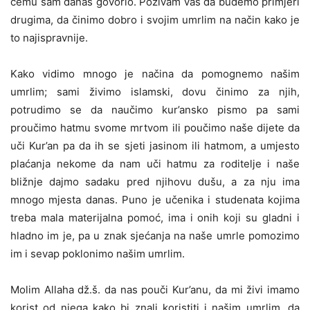
čemu sam danas govorio. Pozivam vas da budemo primjeri
drugima, da činimo dobro i svojim umrlim na način kako je
to najispravnije.
Kako vidimo mnogo je načina da pomognemo našim
umrlim; sami živimo islamski, dovu činimo za njih,
potrudimo se da naučimo kur’ansko pismo pa sami
proučimo hatmu svome mrtvom ili poučimo naše dijete da
uči Kur’an pa da ih se sjeti jasinom ili hatmom, a umjesto
plaćanja nekome da nam uči hatmu za roditelje i naše
bližnje dajmo sadaku pred njihovu dušu, a za nju ima
mnogo mjesta danas. Puno je učenika i studenata kojima
treba mala materijalna pomoć, ima i onih koji su gladni i
hladno im je, pa u znak sjećanja na naše umrle pomozimo
im i sevap poklonimo našim umrlim.
Molim Allaha dž.š. da nas pouči Kur’anu, da mi živi imamo
korist od njega kako bi znali koristiti i našim umrlim, da