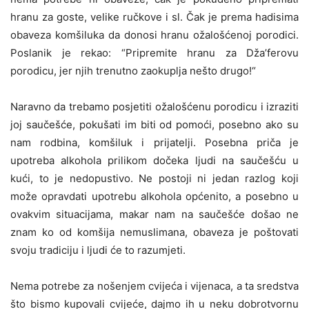
hranu za goste, velike ručkove i sl. Čak je prema hadisima
obaveza komšiluka da donosi hranu ožalošćenoj porodici.
Poslanik je rekao: “Pripremite hranu za Dža’ferovu
porodicu, jer njih trenutno zaokuplja nešto drugo!“
Naravno da trebamo posjetiti ožalošćenu porodicu i izraziti
joj saučešće, pokušati im biti od pomoći, posebno ako su
nam rodbina, komšiluk i prijatelji. Posebna priča je
upotreba alkohola prilikom dočeka ljudi na saučešću u
kući, to je nedopustivo. Ne postoji ni jedan razlog koji
može opravdati upotrebu alkohola općenito, a posebno u
ovakvim situacijama, makar nam na saučešće došao ne
znam ko od komšija nemuslimana, obaveza je poštovati
svoju tradiciju i ljudi će to razumjeti.
Nema potrebe za nošenjem cvijeća i vijenaca, a ta sredstva
što bismo kupovali cvijeće, dajmo ih u neku dobrotvornu