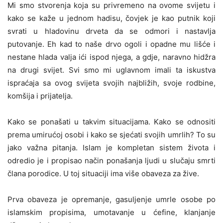
Mi smo stvorenja koja su privremeno na ovome svijetu i
kako se kaže u jednom hadisu, čovjek je kao putnik koji
svrati u hladovinu drveta da se odmori i nastavlja
putovanje. Eh kad to naše drvo ogoli i opadne mu lišće i
nestane hlada valja ići ispod njega, a gdje, naravno hidžra
na drugi svijet. Svi smo mi uglavnom imali ta iskustva
ispraćaja sa ovog svijeta svojih najbližih, svoje rodbine,
komšija i prijatelja.
Kako se ponašati u takvim situacijama. Kako se odnositi
prema umirućoj osobi i kako se sjećati svojih umrlih? To su
jako važna pitanja. Islam je kompletan sistem života i
odredio je i propisao način ponašanja ljudi u slučaju smrti
člana porodice. U toj situaciji ima više obaveza za žive.
Prva obaveza je opremanje, gasuljenje umrle osobe po
islamskim propisima, umotavanje u ćefine, klanjanje