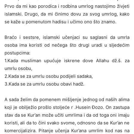
Prvo da mi kao porodica i rodbina umrlog nastojimo živjeti
islamski. Drugo, da mi činimo dovu za svog umrlog, kako
se kaže u pomenutom hadisu i učimo ono što znamo.
Braćo i sestsre, islamski učenjaci su saglasni da umrla
osoba ima koristi od nečega što drugi uradi u sljedećim
postupcima:
1.Kada musliman upućuje iskrene dove Allahu dž.š. za
umrlu osobu,
2.Kada se za umrlu osobu podijeli sadaka,
3.Kada se za umrlu osobu obavi hadž.
A sada želim da pomenem mišljenje jednog od naših alima
koji je obilježio prošlo stoljeće r .Husein Đozo. On zastupa
stav da se Kur’an može učiti umrlima i da od toga oni imaju
koristi, ali da to čini svako svome, odnosno da se Kur’an ne
komercijalizira. Pitanje učenja Kur’ana umrlim kod nas na