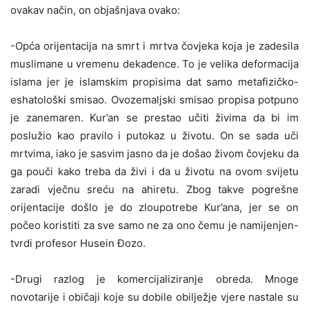
ovakav način, on objašnjava ovako:
-Opća orijentacija na smrt i mrtva čovjeka koja je zadesila
muslimane u vremenu dekadence. To je velika deformacija
islama jer je islamskim propisima dat samo metafizičko-
eshatološki smisao. Ovozemaljski smisao propisa potpuno
je zanemaren. Kur’an se prestao učiti živima da bi im
poslužio kao pravilo i putokaz u životu. On se sada uči
mrtvima, iako je sasvim jasno da je došao živom čovjeku da
ga pouči kako treba da živi i da u životu na ovom svijetu
zaradi vječnu sreću na ahiretu. Zbog takve pogrešne
orijentacije došlo je do zloupotrebe Kur’ana, jer se on
počeo koristiti za sve samo ne za ono čemu je namijenjen-
tvrdi profesor Husein Đozo.
-Drugi razlog je komercijaliziranje obreda. Mnoge
novotarije i običaji koje su dobile obilježje vjere nastale su