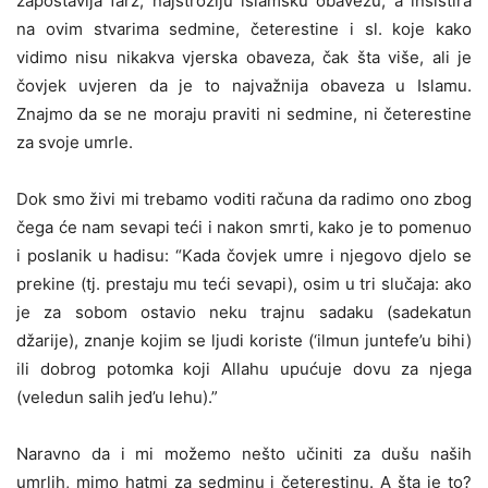
zapostavlja farz, najstrožiju islamsku obavezu, a insistira
na ovim stvarima sedmine, četerestine i sl. koje kako
vidimo nisu nikakva vjerska obaveza, čak šta više, ali je
čovjek uvjeren da je to najvažnija obaveza u Islamu.
Znajmo da se ne moraju praviti ni sedmine, ni četerestine
za svoje umrle.
Dok smo živi mi trebamo voditi računa da radimo ono zbog
čega će nam sevapi teći i nakon smrti, kako je to pomenuo
i poslanik u hadisu: “Kada čovjek umre i njegovo djelo se
prekine (tj. prestaju mu teći sevapi), osim u tri slučaja: ako
je za sobom ostavio neku trajnu sadaku (sadekatun
džarije), znanje kojim se ljudi koriste (‘ilmun juntefe’u bihi)
ili dobrog potomka koji Allahu upućuje dovu za njega
(veledun salih jed’u lehu).”
Naravno da i mi možemo nešto učiniti za dušu naših
umrlih, mimo hatmi za sedminu i četerestinu. A šta je to?