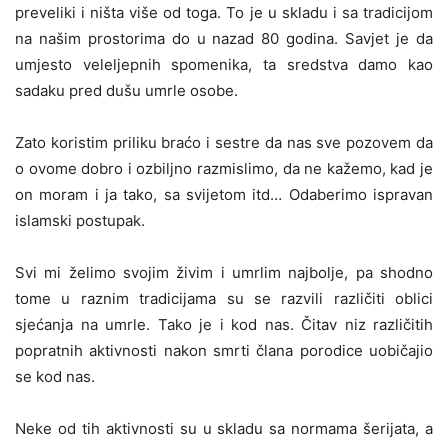
preveliki i ništa više od toga. To je u skladu i sa tradicijom
na našim prostorima do u nazad 80 godina. Savjet je da
umjesto veleljepnih spomenika, ta sredstva damo kao
sadaku pred dušu umrle osobe.
Zato koristim priliku braćo i sestre da nas sve pozovem da
o ovome dobro i ozbiljno razmislimo, da ne kažemo, kad je
on moram i ja tako, sa svijetom itd… Odaberimo ispravan
islamski postupak.
Svi mi želimo svojim živim i umrlim najbolje, pa shodno
tome u raznim tradicijama su se razvili različiti oblici
sjećanja na umrle. Tako je i kod nas. Čitav niz različitih
popratnih aktivnosti nakon smrti člana porodice uobičajio
se kod nas.
Neke od tih aktivnosti su u skladu sa normama šerijata, a