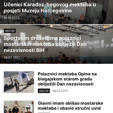
Učenici Karađoz-begovog mekteba u
posjeti Muzeju Hercegovine
16.10.2023.
MEKTEB
Sportskim druženjima polaznici
mostarskih mekteba obilježili Dan
nezavisnosti BiH
28.02.2022.
Polaznici mekteba Opine na
blagajskom starom gradu
obilježili Dan nezavisnosti
28.02.2021.
MEKTEB
Glavni imam obišao mostarske
mektebe i obavio stručni uvid