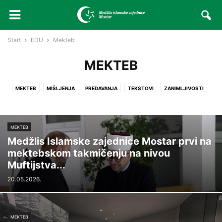
Start
EDU
Mekteb
MEKTEB
MEKTEB
MIŠLJENJA
PREDAVANJA
TEKSTOVI
ZANIMLJIVOSTI
MEKTEB
Medžlis Islamske zajednice Mostar prvi na
mektebskom takmičenju na nivou
Muftijstva...
20.05.2026.
MEKTEB