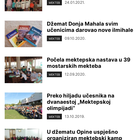
24.01.2021.
MEKTEB
Džemat Donja Mahala svim
učenicima darovao nove ilmihale
09.10.2020.
MEKTEB
Počela mektepska nastava u 39
mostarskih mekteba
12.09.2020.
MEKTEB
Preko hiljadu učesnika na
dvanaestoj „Mektepskoj
olimpijadi“
13.10.2019.
MEKTEB
U džematu Opine uspješno
organiziran mektebski kamp