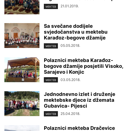
21.01.2019.
MEKTEB
Sa svečane dodijele
svjedočanstva u mektebu
Karađoz-begove džamije
05.05.2018.
MEKTEB
Polaznici mekteba Karađoz-
begove džamije posjetili Visoko,
Sarajevo i Konjic
03.05.2018.
MEKTEB
Jednodnevno izlet i druženje
mektebske djece iz džemata
Gubavica- Pijesci
25.04.2018.
MEKTEB
Polaznici mekteba Dračevice