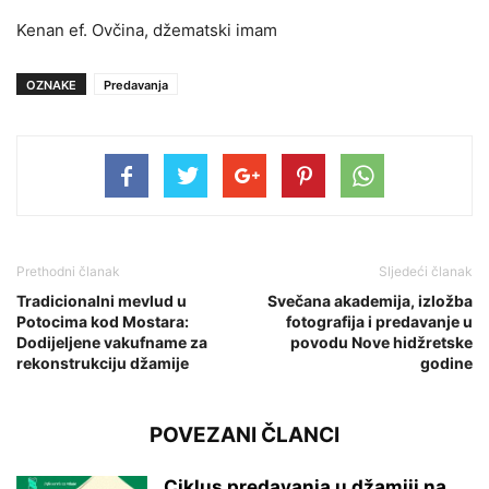
Kenan ef. Ovčina, džematski imam
OZNAKE
Predavanja
Prethodni članak
Sljedeći članak
Tradicionalni mevlud u
Svečana akademija, izložba
Potocima kod Mostara:
fotografija i predavanje u
Dodijeljene vakufname za
povodu Nove hidžretske
rekonstrukciju džamije
godine
POVEZANI ČLANCI
Ciklus predavanja u džamiji na