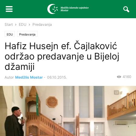
Start
EDU
Predavanja
EDU
Predavanja
Hafiz Husejn ef. Čajlaković
održao predavanje u Bijeloj
džamiji
4160
Autor
Medžlis Mostar
-
06.10.2015.