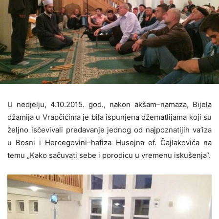
U nedjelju, 4.10.2015. god., nakon akšam–namaza, Bijela
džamija u Vrapčićima je bila ispunjena džematlijama koji su
željno isčevivali predavanje jednog od najpoznatijih va’iza
u Bosni i Hercegovini–hafiza Husejna ef. Čajlakovića na
temu „Kako sačuvati sebe i porodicu u vremenu iskušenja“.