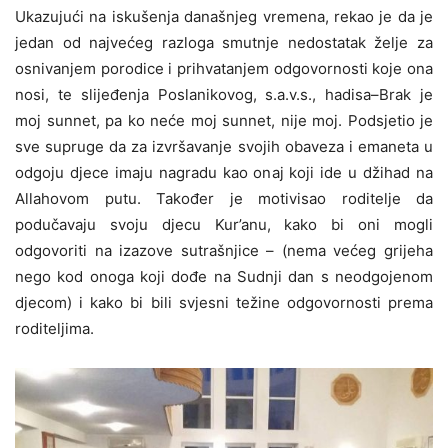
Ukazujući na iskušenja današnjeg vremena, rekao je da je
jedan od najvećeg razloga smutnje nedostatak želje za
osnivanjem porodice i prihvatanjem odgovornosti koje ona
nosi, te slijeđenja Poslanikovog, s.a.v.s., hadisa–Brak je
moj sunnet, pa ko neće moj sunnet, nije moj. Podsjetio je
sve supruge da za izvršavanje svojih obaveza i emaneta u
odgoju djece imaju nagradu kao onaj koji ide u džihad na
Allahovom putu. Također je motivisao roditelje da
podučavaju svoju djecu Kur’anu, kako bi oni mogli
odgovoriti na izazove sutrašnjice – (nema većeg grijeha
nego kod onoga koji dođe na Sudnji dan s neodgojenom
djecom) i kako bi bili svjesni težine odgovornosti prema
roditeljima.