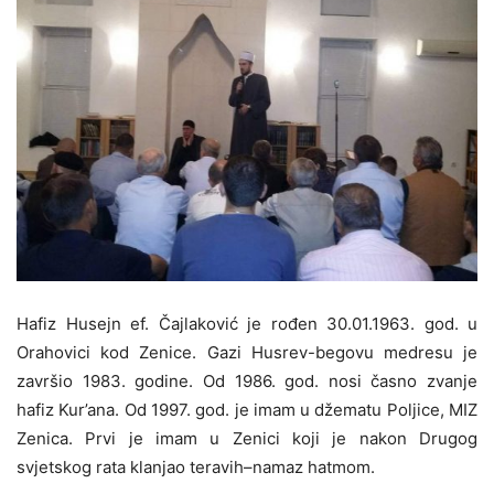
Hafiz Husejn ef. Čajlaković je rođen 30.01.1963. god. u
Orahovici kod Zenice. Gazi Husrev-begovu medresu je
završio 1983. godine. Od 1986. god. nosi časno zvanje
hafiz Kur’ana. Od 1997. god. je imam u džematu Poljice, MIZ
Zenica. Prvi je imam u Zenici koji je nakon Drugog
svjetskog rata klanjao teravih–namaz hatmom.