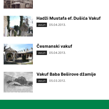
Hadži Mustafa ef. Dušića Vakuf
05.04.2013.
VAKUFI
Česmanski vakuf
05.04.2013.
VAKUFI
Vakuf Baba Beširove džamije
05.03.2012.
VAKUFI