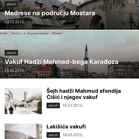
VAKUFI
Medrese na području Mostara
08.12.2013.
VAKUFI
Vakuf Hadži Mehmed-bega Karađoza
13.10.2013.
Šejh hadži Mahmud efendija
Ćišić i njegov vakuf
10.07.2013.
VAKUFI
Lakišića vakufi
18.05.2013.
VAKUFI