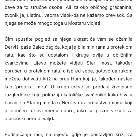
bave za to stručne osobe. Ali za oko običnog građanina,
zvonik je, uistinu, veoma visok-da ne kažemo previsok. Sa
njega se može mnogo toga u Mostaru vidjeti.
Čim spustite pogled sa njega ukazat će vam se džamija
Derviš-paše Bajezidagića, koja je bila minirana u proteklom
ratu, kao što su uostalom i druge dvije u obližnjim
kvartovima. Lijevo možete vidjeti Stari most, također
porušen u proteklom ratu, a ispred sebe, gotovo da rukom
možete dohvatiti križ na brdu Hum koji je, također, nastao
kao “projekat mira”. U krugu crkve se prodaju živopisne
razglednice koje prikazuju katoličke svećenike kako bivaju
bacani sa Starog mosta u Neretvu uz prisustvo imama koji
je obučen u savremenu odoru, iako se prizor vezuje za
osmanski period, valjda.
Podsjećanja radi, na mjestu gdje je postavljen križ, za