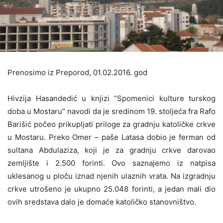
Prenosimo iz Preporod, 01.02.2016. god
Hivzija Hasandedić u knjizi “Spomenici kulture turskog
doba u Mostaru” navodi da je sredinom 19. stoljeća fra Rafo
Barišić počeo prikupljati priloge za gradnju katoličke crkve
u Mostaru. Preko Omer – paše Latasa dobio je ferman od
sultana Abdulaziza, koji je za gradnju crkve darovao
zemljište i 2.500 forinti. Ovo saznajemo iz natpisa
uklesanog u ploču iznad njenih ulaznih vrata. Na izgradnju
crkve utrošeno je ukupno 25.048 forinti, a jedan mali dio
ovih sredstava dalo je domaće katoličko stanovništvo.