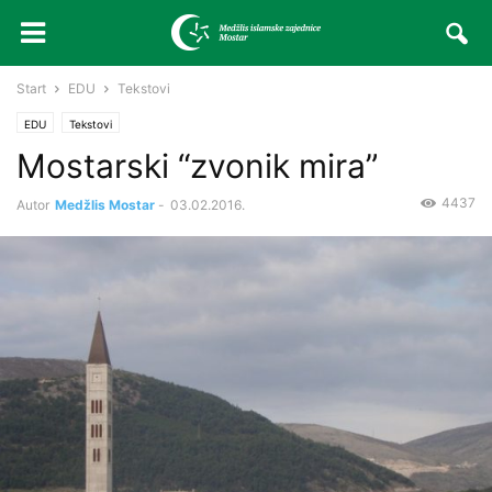
Start
EDU
Tekstovi
EDU
Tekstovi
Mostarski “zvonik mira”
4437
Autor
Medžlis Mostar
-
03.02.2016.