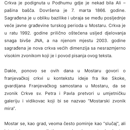
Crkva je podignuta u Podhumu gdje je nekad bila Ali –
pašina bašča. Dovršena je 7. marta 1866. godine.
Sagrađena je u obliku bazilike i ubraja se među posljednje
veće javne građevine turskog perioda u Mostaru. Crkva je
u ratu 1992. godine prilično oštećena usljed djelovanja
snaga bivše JNA, a na njenom mjestu 2003. godine
sagrađena je nova crkva većih dimenzija sa nesrazmjerno
visokim zvonikom koji je i povod pisanja ovog teksta.
Dakle, ponovo se ovih dana u Mostaru govori o
franjevačkoj crkvi u kontekstu ideje fra Ike Skoke,
gvardijana Franjevačkog samostana u Mostaru, da se
zvonik Crkve sv. Petra i Pavla pretvori u umjetničku
galeriju i vidikovac koji bi se nazvao “Mostarski zvonik
mira”.
Mostar se, kao grad, veoma često pominje kao “slučaj”, ali