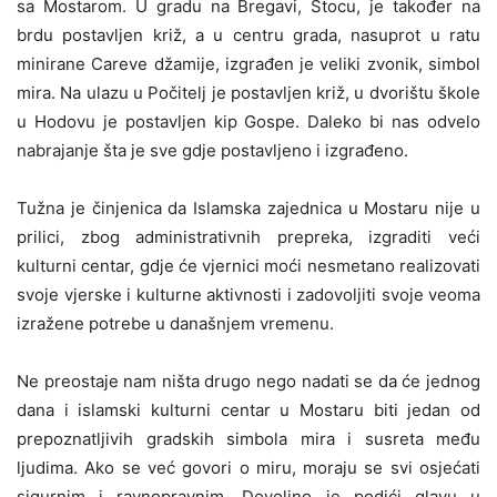
sa Mostarom. U gradu na Bregavi, Stocu, je također na
brdu postavljen križ, a u centru grada, nasuprot u ratu
minirane Careve džamije, izgrađen je veliki zvonik, simbol
mira. Na ulazu u Počitelj je postavljen križ, u dvorištu škole
u Hodovu je postavljen kip Gospe. Daleko bi nas odvelo
nabrajanje šta je sve gdje postavljeno i izgrađeno.
Tužna je činjenica da Islamska zajednica u Mostaru nije u
prilici, zbog administrativnih prepreka, izgraditi veći
kulturni centar, gdje će vjernici moći nesmetano realizovati
svoje vjerske i kulturne aktivnosti i zadovoljiti svoje veoma
izražene potrebe u današnjem vremenu.
Ne preostaje nam ništa drugo nego nadati se da će jednog
dana i islamski kulturni centar u Mostaru biti jedan od
prepoznatljivih gradskih simbola mira i susreta među
ljudima. Ako se već govori o miru, moraju se svi osjećati
sigurnim i ravnopravnim. Dovoljno je podići glavu u