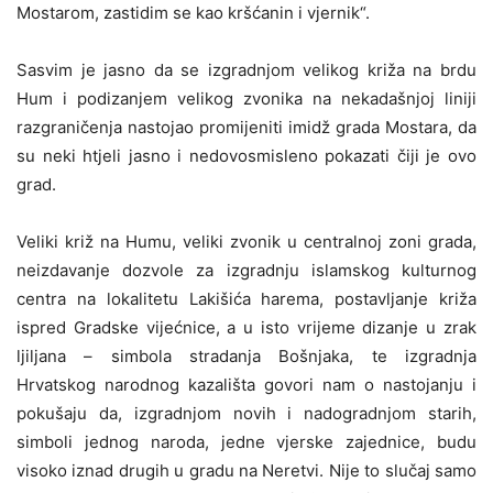
Mostarom, zastidim se kao kršćanin i vjernik“.
Sasvim je jasno da se izgradnjom velikog križa na brdu
Hum i podizanjem velikog zvonika na nekadašnjoj liniji
razgraničenja nastojao promijeniti imidž grada Mostara, da
su neki htjeli jasno i nedovosmisleno pokazati čiji je ovo
grad.
Veliki križ na Humu, veliki zvonik u centralnoj zoni grada,
neizdavanje dozvole za izgradnju islamskog kulturnog
centra na lokalitetu Lakišića harema, postavljanje križa
ispred Gradske vijećnice, a u isto vrijeme dizanje u zrak
ljiljana – simbola stradanja Bošnjaka, te izgradnja
Hrvatskog narodnog kazališta govori nam o nastojanju i
pokušaju da, izgradnjom novih i nadogradnjom starih,
simboli jednog naroda, jedne vjerske zajednice, budu
visoko iznad drugih u gradu na Neretvi. Nije to slučaj samo