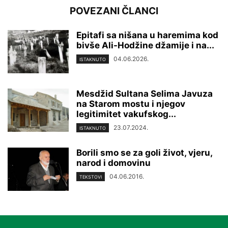
POVEZANI ČLANCI
Epitafi sa nišana u haremima kod
bivše Ali-Hodžine džamije i na...
04.06.2026.
ISTAKNUTO
Mesdžid Sultana Selima Javuza
na Starom mostu i njegov
legitimitet vakufskog...
23.07.2024.
ISTAKNUTO
Borili smo se za goli život, vjeru,
narod i domovinu
04.06.2016.
TEKSTOVI