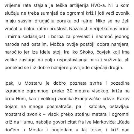
vrijeme rata stajala je teška artiljerija HVO-a. Ni u kom
slučaju ne treba sumnjati da ogromni križ i još veći zvonik
imaju sasvim drugačiju poruku od ratne. Niko se ne želi
vraćati u bolnu ratnu prošlost. Nažalost, nerijetko nas brine
i mirna sadašnjost i borba za prevlast i nadmoć jednog
naroda nad ostalim. Možda ovdje postoji dobra namjera,
naročito jer iza ideje stoji fra Iko Skoko, čovjek koji ima
velike zasluge na polju uspostavljanja mira i suživota, ali
ponekad se i iz dobre namjere povrijede osjećaji drugih.
Ipak, u Mostaru je dobro poznata svrha i pozadina
izgradnje ogromnog, preko 30 metara visokog, križa na
brdu Hum, kao i velikog zvonika Franjevačke crkve. Kakav
dojam na mnoge posmatrače, pa i katolike, ostavljaju
mostarski zvonik – visok preko stotinu metara i ogromni
križ na Humu, nabolje govori citat fra Ive Markovića: „Kada
dođem u Mostar i pogledam u taj toranj i križ nad