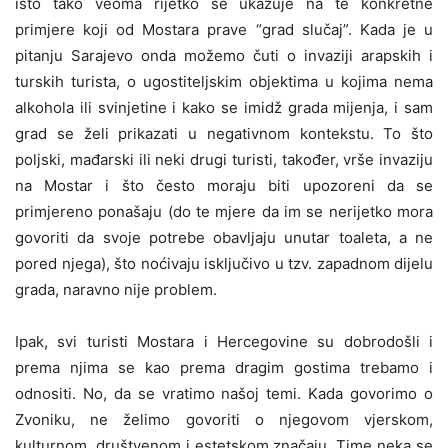
isto tako veoma rijetko se ukazuje na te konkretne
primjere koji od Mostara prave “grad slučaj”. Kada je u
pitanju Sarajevo onda možemo čuti o invaziji arapskih i
turskih turista, o ugostiteljskim objektima u kojima nema
alkohola ili svinjetine i kako se imidž grada mijenja, i sam
grad se želi prikazati u negativnom kontekstu. To što
poljski, mađarski ili neki drugi turisti, također, vrše invaziju
na Mostar i što često moraju biti upozoreni da se
primjereno ponašaju (do te mjere da im se nerijetko mora
govoriti da svoje potrebe obavljaju unutar toaleta, a ne
pored njega), što noćivaju isključivo u tzv. zapadnom dijelu
grada, naravno nije problem.
Ipak, svi turisti Mostara i Hercegovine su dobrodošli i
prema njima se kao prema dragim gostima trebamo i
odnositi. No, da se vratimo našoj temi. Kada govorimo o
Zvoniku, ne želimo govoriti o njegovom vjerskom,
kulturnom, društvenom i estetskom značaju. Time neka se