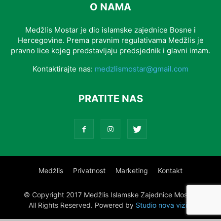
O NAMA
Medžlis Mostar je dio islamske zajednice Bosne i
Hercegovine. Prema pravnim regulativama Medžlis je
pravno lice kojeg predstavljaju predsjednik i glavni imam.
Kontaktirajte nas:
medzlismostar@gmail.com
PRATITE NAS
Medžlis
Privatnost
Marketing
Kontakt
© Copyright 2017 Medžlis Islamske Zajednice Mostar.
All Rights Reserved. Powered by
Studio nova vizija