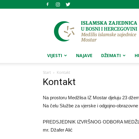
Medžlis
islamske
zajednice
Mostar
VIJESTI
NAJAVE
DŽEMATI
H
Start
Kontakt
Kontakt
Na prostoru Medžlisa IZ Mostar djeluju 23 dže
Na čelu Službe za vjerske i odgojno-obrazovne p
PREDSJEDNIK IZVRŠNOG ODBORA MEDŽL
mr. Džafer Alić