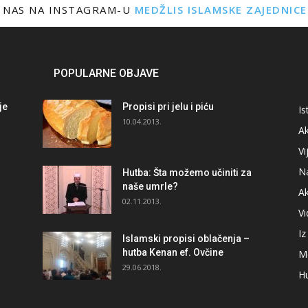
 NAS NA INSTAGRAM-U
MEDŽLIS ISLAMSKE ZAJEDNIC
POPULARNE OBJAVE
je
Propisi pri jelu i piću
Is
i
10.04.2013.
Ak
Vi
N
Hutba: Šta možemo učiniti za
naše umrle?
A
02.11.2013.
V
I
Islamski propisi oblačenja –
hutba Kenan ef. Ovčine
M
29.06.2018.
H