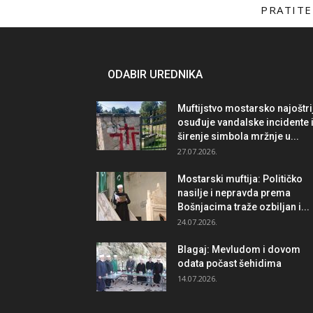
PRATITE
ODABIR UREDNIKA
Muftijstvo mostarsko najoštri
osuđuje vandalske incidente 
širenje simbola mržnje u...
27.07.2026.
Mostarski muftija: Političko
nasilje i nepravda prema
Bošnjacima traže ozbiljan i...
24.07.2026.
Blagaj: Mevludom i dovom
odata počast šehidima
14.07.2026.