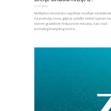
27.07.2026.
Muftijstvo mostarsko najoštrije osuđuje vandaliza
na području Livna, gdje je ustaški simbol ispisan na
starom gradskom Firdusovom mezarju, kao i kod
poznatog livanjskog izvora...