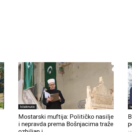
Istaknuto
I
Mostarski muftija: Političko nasilje
B
i nepravda prema Bošnjacima traže
p
ozbiljan i...
14