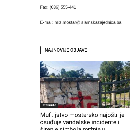
Fax: (036) 555-441
E-mail: miz.mostar@islamskazajednica.ba
NAJNOVIJE OBJAVE
Istaknuto
Muftijstvo mostarsko najoštrije
osuđuje vandalske incidente i
širenje simbola mržnje u...