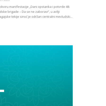
okviru manifestacije „Dani opstanka i potvrde 48.
dske brigade – Da se ne zaboravi“, u avliji
agajske tekije sinoć je održan centralni mevludski...