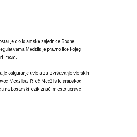
star je dio islamske zajednice Bosne i
gulativama Medžlis je pravno lice kojeg
vni imam.
a je osiguranje uvjeta za izvršavanje vjerskih
og Medžlisa. Riječ Medžlis je arapskog
odu na bosanski jezik znači mjesto uprave–