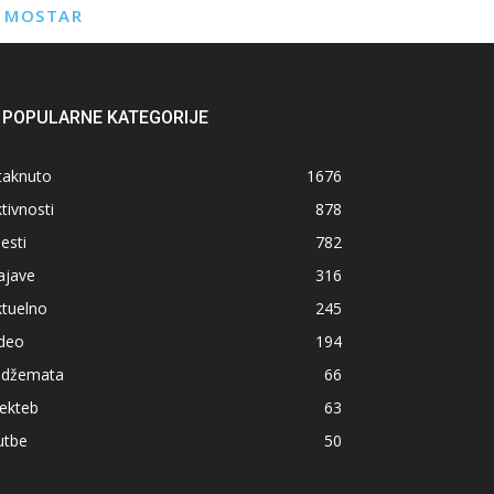
E MOSTAR
POPULARNE KATEGORIJE
taknuto
1676
tivnosti
878
jesti
782
ajave
316
ktuelno
245
ideo
194
z džemata
66
ekteb
63
utbe
50