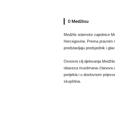
O Medžlisu
Medžlis islamske zajednice Mo
Hercegovine. Prema pravnim re
predstavljaju predsjednik i gla
Osnovni cilj djelovanja Medžlis
obaveza muslimana–članova ov
porijekla i u doslovnom prijev
skupština.