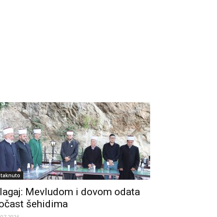
staknuto
lagaj: Mevludom i dovom odata
očast šehidima
.07.2026.