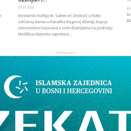
24.07.2026.
U 
br
m
Mostarski muftija dr. Salem-ef. Dedović u hutbi
Bl
održanoj danas u Karađoz-begovoj džamiji, koja je
istovremeno kazivana u svim džamijama na području
Medžlisa Islamske zajednice...
- Advertisement -