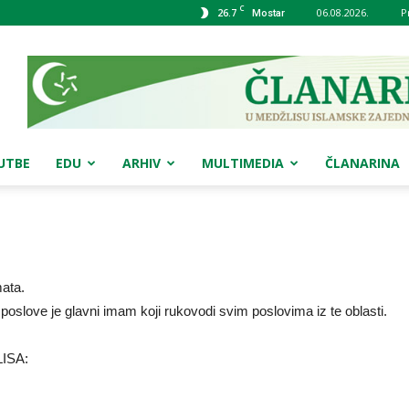
C
26.7
06.08.2026.
P
Mostar
UTBE
EDU
ARHIV
MULTIMEDIA
ČLANARINA
mata.
oslove je glavni imam koji rukovodi svim poslovima iz te oblasti.
ISA: