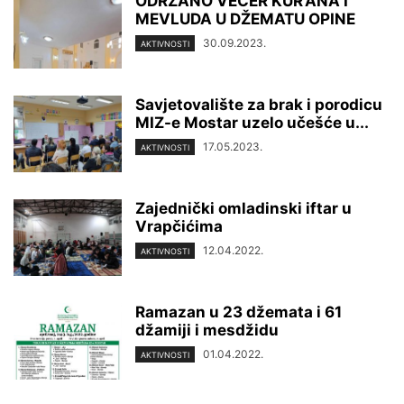
ODRŽANO VEČER KUR’ANA I
MEVLUDA U DŽEMATU OPINE
30.09.2023.
AKTIVNOSTI
Savjetovalište za brak i porodicu
MIZ-e Mostar uzelo učešće u...
17.05.2023.
AKTIVNOSTI
Zajednički omladinski iftar u
Vrapčićima
12.04.2022.
AKTIVNOSTI
Ramazan u 23 džemata i 61
džamiji i mesdžidu
01.04.2022.
AKTIVNOSTI