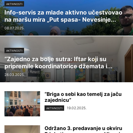
AKTIVNOSTI
Info-servis za mlade aktivno učestvovao
na maršu mira „Put spasa- Nevesinje...
08.07.2025.
AKTIVNOSTI
“Zajedno za bolje sutra: Iftar koji su
pripremile koordinatorice džemata i...
28.03.2025.
“Briga o sebi kao temelj za jaču
zajednicu”
19.02.2025.
AKTIVNOSTI
Održano 3. predavanje u okviru