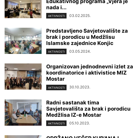
Edukativnog programa „Vjera je
nada i...
03.02.2025.
AKTIVNOSTI
Predstavljeno Savjetovalište za
brak i porodicu u Medžlisu
Islamske zajednice Konjic
03.05.2024.
AKTIVNOSTI
Organizovan jednodnevni izlet za
koordinatorice i aktivistice MIZ
Mostar
30.10.2023.
AKTIVNOSTI
Radni sastanak tima
Savjetovališta za brak i porodicu
Medžlisa IZ-e Mostar
05.10.2023.
AKTIVNOSTI