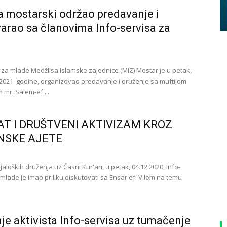
a mostarski održao predavanje i
arao sa članovima Info-servisa za
s za mlade Medžlisa Islamske zajednice (MIZ) Mostar je u petak,
 2021. godine, organizovao predavanje i druženje sa muftijom
 mr. Salem-ef....
T I DRUŠTVENI AKTIVIZAM KROZ
NSKE AJETE
jaloških druženja uz Časni Kur'an, u petak, 04.12.2020, Info-
mlade je imao priliku diskutovati sa Ensar ef. Vilom na temu
je aktivista Info-servisa uz tumačenje