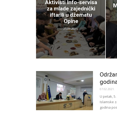
Aktivisti Info-servisa
M
za mlade zajednički
iftarili u džematu
Opine
25.09.2025.
Održa
godina
07.02.2021.
U petak, 5
Islamske z
godina post