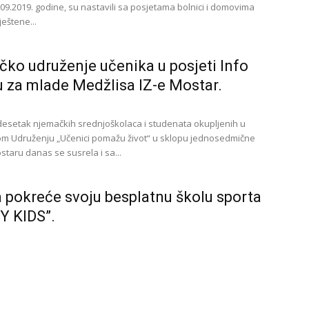
.09.2019. godine, su nastavili sa posjetama bolnici i domovima
eštene...
ko udruženje učenika u posjeti Info
u za mlade Medžlisa IZ-e Mostar.
esetak njemačkih srednjoškolaca i studenata okupljenih u
m Udruženju „Učenici pomažu život“ u sklopu jednosedmične
staru danas se susrela i sa...
 pokreće svoju besplatnu školu sporta
Y KIDS”.
datak Seharine male škole sporta je unaprijeđenje zdravlja
školskog i školskog uzrasta od 5 do 12 godina. Ova populacija
lazi...