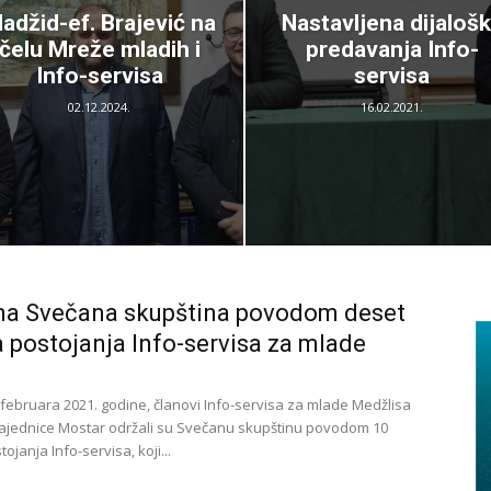
adžid-ef. Brajević na
Nastavljena dijaloš
čelu Mreže mladih i
predavanja Info-
Info-servisa
servisa
02.12.2024.
16.02.2021.
na Svečana skupština povodom deset
 postojanja Info-servisa za mlade
. februara 2021. godine, članovi Info-servisa za mlade Medžlisa
ajednice Mostar održali su Svečanu skupštinu povodom 10
ojanja Info-servisa, koji...