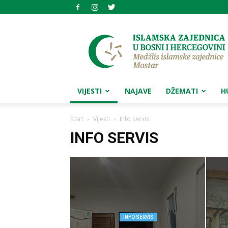
Medžlis
islamske
zajednice
Mostar
VIJESTI
NAJAVE
DŽEMATI
H
Start
Vijesti
Info servis
INFO SERVIS
INFO SERVIS