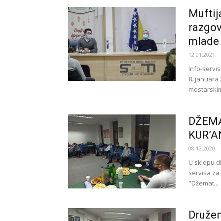
Muftij
razgov
mlade
12.01.2021.
Info-servi
8. januara
mostarskim
DŽEMA
KUR’A
08.12.2020.
U sklopu di
servisa za 
"Džemat...
Družen