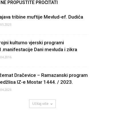
NE PROPUSTITE PROČITATI
ajava tribine muftije Mevlud-ef. Dudića
.05.2023.
rojni kulturno vjerski programi
1.manifestacije Dani mevluda i zikra
.04.2016.
žemat Dračevice – Ramazanski program
edžlisa IZ-e Mostar 1444. / 2023.
.04.2023.
Učitaj više