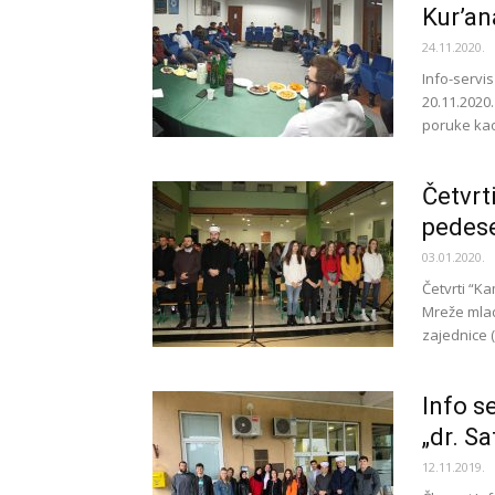
Kur’an
24.11.2020.
Info-servi
20.11.2020
poruke kao 
Četvrt
pedese
03.01.2020.
Četvrti “K
Mreže mlad
zajednice 
Info s
„dr. Sa
12.11.2019.