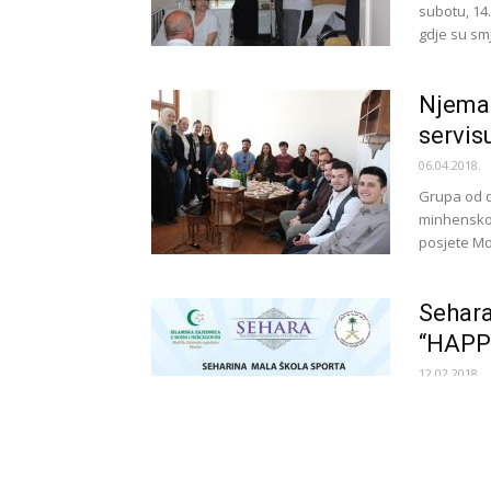
subotu, 14
gdje su smj
Njemač
servis
06.04.2018.
Grupa od d
minhensko
posjete Mo
Sehara
“HAPP
12.02.2018.
Osnovni za
djece pred
djece se na