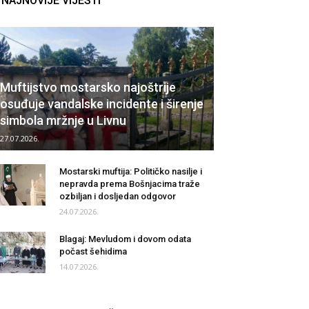
NAJNOVIJE VIJESTI
Muftijstvo mostarsko najoštrije
osuđuje vandalske incidente i širenje
simbola mržnje u Livnu
27.07.2026.
Mostarski muftija: Političko nasilje i
nepravda prema Bošnjacima traže
ozbiljan i dosljedan odgovor
24.07.2026.
Blagaj: Mevludom i dovom odata
počast šehidima
14.07.2026.