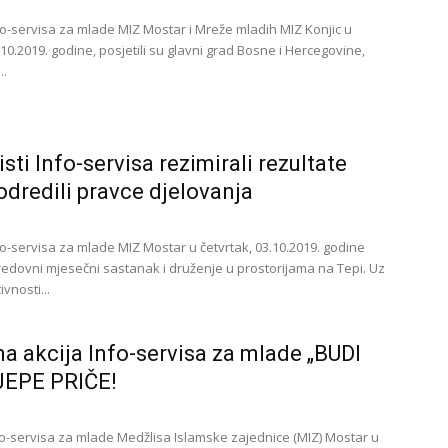
nfo-servisa za mlade MIZ Mostar i Mreže mladih MIZ Konjic u
10.2019. godine, posjetili su glavni grad Bosne i Hercegovine,
..
sti Info-servisa rezimirali rezultate
 odredili pravce djelovanja
nfo-servisa za mlade MIZ Mostar u četvrtak, 03.10.2019. godine
 redovni mjesečni sastanak i druženje u prostorijama na Tepi. Uz
ivnosti...
 akcija Info-servisa za mlade „BUDI
JEPE PRIČE!
fo-servisa za mlade Medžlisa Islamske zajednice (MIZ) Mostar u