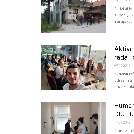
14.10.2019.
Aktivisti I
subotu, 12.
Sarajevo, i.
Aktivni
rada i
07.10.2019.
Aktivisti I
održali su
analizu akt
Humana
DIO LI
17.09.2019.
Članovi In