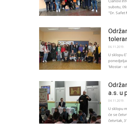
Članovi In
subotu, 09.
"Dr. Safet M
Održan
tolera
06.11.2019.
U sklopu E
ponedjeljak
'Mostar - vi
Održan
a.s. u 
04.11.2019.
U sklopu m
će se četvr
četvrtak, 3