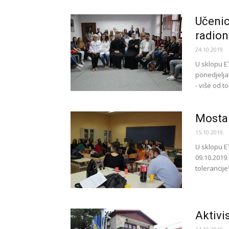
Učenic
radion
24.10.2019.
U sklopu E
ponedjeljak
- više od to
Mostar
15.10.2019.
U sklopu ET
09.10.2019.
tolerancije'
Aktivi