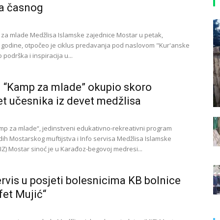
a časnog
s za mlade Medžlisa Islamske zajednice Mostar u petak,
. godine, otpočeo je ciklus predavanja pod naslovom "Kur'anske
podrška i inspiracija u...
i “Kamp za mlade” okupio skoro
t učesnika iz devet medžlisa
amp za mlade“, jedinstveni edukativno-rekreativni program
ih Mostarskog muftijstva i Info servisa Medžlisa Islamske
(IZ) Mostar sinoć je u Karađoz-begovoj medresi...
ervis u posjeti bolesnicima KB bolnice
fet Mujić“