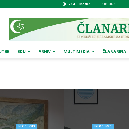
C
23.4
06.08.2026.
P
Mostar
UTBE
EDU
ARHIV
MULTIMEDIA
ČLANARINA
INFO SERVIS
INFO SERVIS