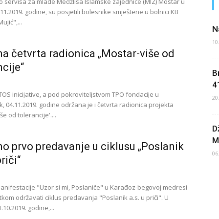
fo servisa za mlade Medžlisa Islamske zajednice (MIZ) Mostar u
11.2019. godine, su posjetili bolesnike smještene u bolnici KB
ujić",...
N
10
a četvrta radionica „Mostar-više od
ncije“
B
4
TOS inicijative, a pod pokroviteljstvom TPO fondacije u
20
, 04.11.2019. godine održana je i četvrta radionica projekta
še od tolerancije'....
D
M
o prvo predavanje u ciklusu „Poslanik
06
priči“
anifestacije "Uzor si mi, Poslaniče" u Karađoz-begovoj medresi
tkom održavati ciklus predavanja "Poslanik a.s. u priči". U
1.10.2019. godine,...