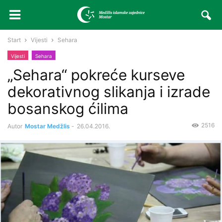
Start
Vijesti
Sehara
Vijesti
Sehara
„Sehara“ pokreće kurseve
dekorativnog slikanja i izrade
bosanskog ćilima
2516
Autor
Mostar Medžlis
-
26.04.2016.