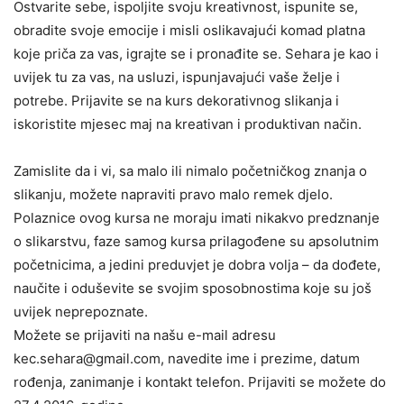
Ostvarite sebe, ispoljite svoju kreativnost, ispunite se,
obradite svoje emocije i misli oslikavajući komad platna
koje priča za vas, igrajte se i pronađite se. Sehara je kao i
uvijek tu za vas, na usluzi, ispunjavajući vaše želje i
potrebe. Prijavite se na kurs dekorativnog slikanja i
iskoristite mjesec maj na kreativan i produktivan način.
Zamislite da i vi, sa malo ili nimalo početničkog znanja o
slikanju, možete napraviti pravo malo remek djelo.
Polaznice ovog kursa ne moraju imati nikakvo predznanje
o slikarstvu, faze samog kursa prilagođene su apsolutnim
početnicima, a jedini preduvjet je dobra volja – da dođete,
naučite i oduševite se svojim sposobnostima koje su još
uvijek neprepoznate.
Možete se prijaviti na našu e-mail adresu
kec.sehara@gmail.com, navedite ime i prezime, datum
rođenja, zanimanje i kontakt telefon. Prijaviti se možete do