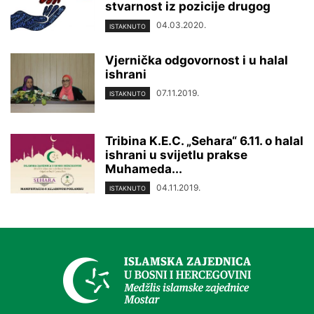
stvarnost iz pozicije drugog
04.03.2020.
ISTAKNUTO
Vjernička odgovornost i u halal
ishrani
07.11.2019.
ISTAKNUTO
Tribina K.E.C. „Sehara“ 6.11. o halal
ishrani u svijetlu prakse
Muhameda...
04.11.2019.
ISTAKNUTO