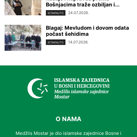
Bošnjacima traže ozbiljan i...
24.07.2026.
ISTAKNUTO
Blagaj: Mevludom i dovom odata
počast šehidima
14.07.2026.
ISTAKNUTO
O NAMA
Medžlis Mostar je dio islamske zajednice Bosne i