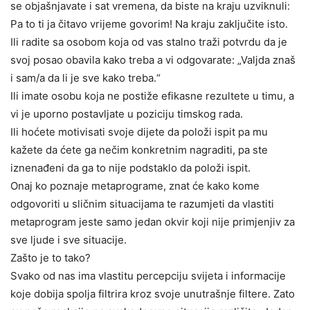
se objašnjavate i sat vremena, da biste na kraju uzviknuli:
Pa to ti ja čitavo vrijeme govorim! Na kraju zaključite isto.
Ili radite sa osobom koja od vas stalno traži potvrdu da je
svoj posao obavila kako treba a vi odgovarate: „Valjda znaš
i sam/a da li je sve kako treba.“
Ili imate osobu koja ne postiže efikasne rezultete u timu, a
vi je uporno postavljate u poziciju timskog rada.
Ili hoćete motivisati svoje dijete da položi ispit pa mu
kažete da ćete ga nečim konkretnim nagraditi, pa ste
iznenađeni da ga to nije podstaklo da položi ispit.
Onaj ko poznaje metaprograme, znat će kako kome
odgovoriti u sličnim situacijama te razumjeti da vlastiti
metaprogram jeste samo jedan okvir koji nije primjenjiv za
sve ljude i sve situacije.
Zašto je to tako?
Svako od nas ima vlastitu percepciju svijeta i informacije
koje dobija spolja filtrira kroz svoje unutrašnje filtere. Zato