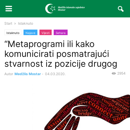
Start
Istaknuto
Istaknuto
Najave
Vijesti
Sehara
“Metaprogrami ili kako
komunicirati posmatrajući
stvarnost iz pozicije drugog
2954
Autor
Medžlis Mostar
-
04.03.2020.