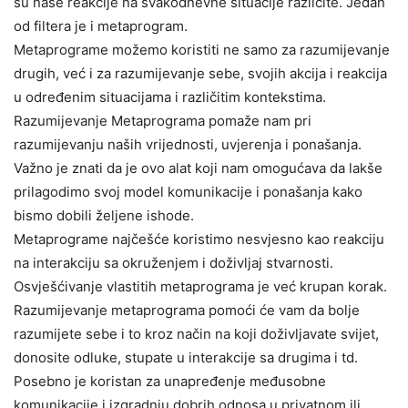
su naše reakcije na svakodnevne situacije različite. Jedan
od filtera je i metaprogram.
Metaprograme možemo koristiti ne samo za razumijevanje
drugih, već i za razumijevanje sebe, svojih akcija i reakcija
u određenim situacijama i različitim kontekstima.
Razumijevanje Metaprograma pomaže nam pri
razumijevanju naših vrijednosti, uvjerenja i ponašanja.
Važno je znati da je ovo alat koji nam omogućava da lakše
prilagodimo svoj model komunikacije i ponašanja kako
bismo dobili željene ishode.
Metaprograme najčešće koristimo nesvjesno kao reakciju
na interakciju sa okruženjem i doživljaj stvarnosti.
Osvješćivanje vlastitih metaprograma je već krupan korak.
Razumijevanje metaprograma pomoći će vam da bolje
razumijete sebe i to kroz način na koji doživljavate svijet,
donosite odluke, stupate u interakcije sa drugima i td.
Posebno je koristan za unapređenje međusobne
komunikacije i izgradnju dobrih odnosa u privatnom ili