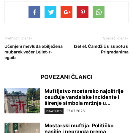
Prethodni članak
Sljedeći članak
Učenjem mevluda obilježena
Izet ef. Čamdžić u subotu u
mubarek večer Lejlet-r-
Prigrađanima
egaib
POVEZANI ČLANCI
Muftijstvo mostarsko najoštrije
osuđuje vandalske incidente i
širenje simbola mržnje u...
27.07.2026.
ISTAKNUTO
Mostarski muftija: Političko
nasilje i nepravda prema