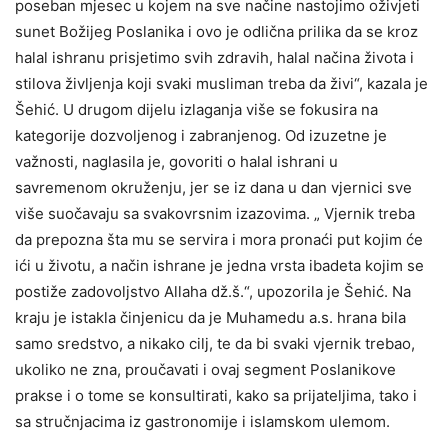
poseban mjesec u kojem na sve načine nastojimo oživjeti
sunet Božijeg Poslanika i ovo je odlična prilika da se kroz
halal ishranu prisjetimo svih zdravih, halal načina života i
stilova življenja koji svaki musliman treba da živi“, kazala je
Šehić. U drugom dijelu izlaganja više se fokusira na
kategorije dozvoljenog i zabranjenog. Od izuzetne je
važnosti, naglasila je, govoriti o halal ishrani u
savremenom okruženju, jer se iz dana u dan vjernici sve
više suočavaju sa svakovrsnim izazovima. „ Vjernik treba
da prepozna šta mu se servira i mora pronaći put kojim će
ići u životu, a način ishrane je jedna vrsta ibadeta kojim se
postiže zadovoljstvo Allaha dž.š.“, upozorila je Šehić. Na
kraju je istakla činjenicu da je Muhamedu a.s. hrana bila
samo sredstvo, a nikako cilj, te da bi svaki vjernik trebao,
ukoliko ne zna, proučavati i ovaj segment Poslanikove
prakse i o tome se konsultirati, kako sa prijateljima, tako i
sa stručnjacima iz gastronomije i islamskom ulemom.