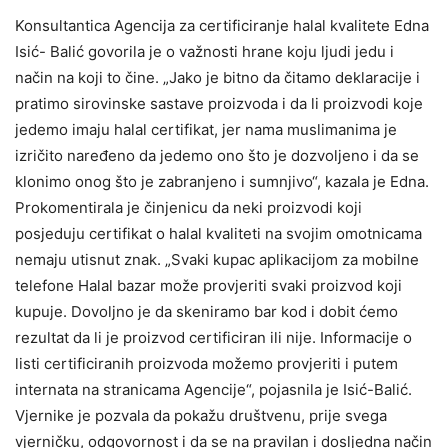
Konsultantica Agencija za certificiranje halal kvalitete Edna
Isić- Balić govorila je o važnosti hrane koju ljudi jedu i
način na koji to čine. „Jako je bitno da čitamo deklaracije i
pratimo sirovinske sastave proizvoda i da li proizvodi koje
jedemo imaju halal certifikat, jer nama muslimanima je
izričito naređeno da jedemo ono što je dozvoljeno i da se
klonimo onog što je zabranjeno i sumnjivo“, kazala je Edna.
Prokomentirala je činjenicu da neki proizvodi koji
posjeduju certifikat o halal kvaliteti na svojim omotnicama
nemaju utisnut znak. „Svaki kupac aplikacijom za mobilne
telefone Halal bazar može provjeriti svaki proizvod koji
kupuje. Dovoljno je da skeniramo bar kod i dobit ćemo
rezultat da li je proizvod certificiran ili nije. Informacije o
listi certificiranih proizvoda možemo provjeriti i putem
internata na stranicama Agencije“, pojasnila je Isić-Balić.
Vjernike je pozvala da pokažu društvenu, prije svega
vjerničku, odgovornost i da se na pravilan i dosljedna način