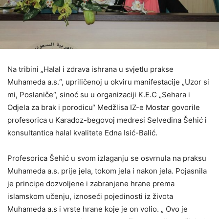
Na tribini „Halal i zdrava ishrana u svjetlu prakse
Muhameda a.s.“, upriličenoj u okviru manifestacije „Uzor si
mi, Poslaniče“, sinoć su u organizaciji K.E.C „Sehara i
Odjela za brak i porodicu“ Medžlisa IZ-e Mostar govorile
profesorica u Karađoz-begovoj medresi Selvedina Šehić i
konsultantica halal kvalitete Edna Isić-Balić.
Profesorica Šehić u svom izlaganju se osvrnula na praksu
Muhameda a.s. prije jela, tokom jela i nakon jela. Pojasnila
je principe dozvoljene i zabranjene hrane prema
islamskom učenju, iznoseći pojedinosti iz života
Muhameda a.s i vrste hrane koje je on volio. „ Ovo je