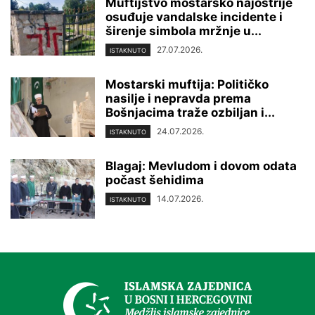
Muftijstvo mostarsko najoštrije
osuđuje vandalske incidente i
širenje simbola mržnje u...
27.07.2026.
ISTAKNUTO
Mostarski muftija: Političko
nasilje i nepravda prema
Bošnjacima traže ozbiljan i...
24.07.2026.
ISTAKNUTO
Blagaj: Mevludom i dovom odata
počast šehidima
14.07.2026.
ISTAKNUTO