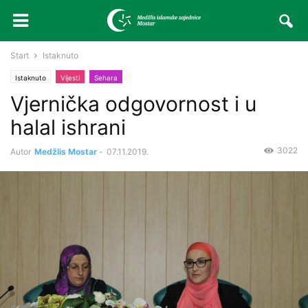
Start
Istaknuto
Istaknuto
Vijesti
Sehara
Vjernička odgovornost i u
halal ishrani
3022
Autor
Medžlis Mostar
-
07.11.2019.