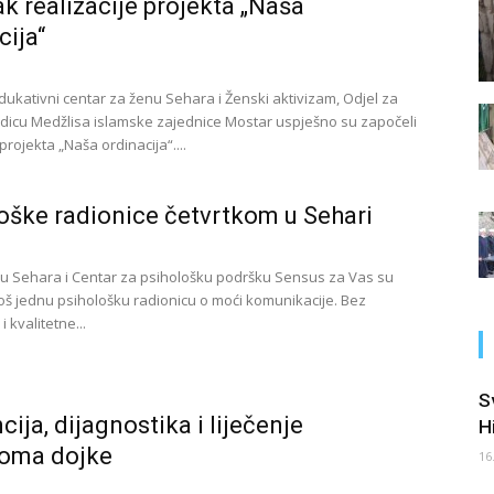
k realizacije projekta „Naša
cija“
dukativni centar za ženu Sehara i Ženski aktivizam, Odjel za
odicu Medžlisa islamske zajednice Mostar uspješno su započeli
 projekta „Naša ordinacija“....
oške radionice četvrtkom u Sehari
u Sehara i Centar za psihološku podršku Sensus za Vas su
 još jednu psihološku radionicu o moći komunikacije. Bez
 kvalitetne...
S
cija, dijagnostika i liječenje
H
noma dojke
16