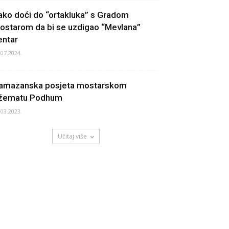
ako doći do “ortakluka” s Gradom
ostarom da bi se uzdigao “Mevlana”
entar
.07.2024.
amazanska posjeta mostarskom
žematu Podhum
.03.2023.
Učitaj više