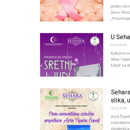
Jedan od na
žena. Shod
„Prevencije,
U Seha
06.04.2018.
Kulturno-e
Alme Talalo
Fahd“ na Bu
Sehara
slika,
19.02.2018.
Azra Čopel
instruktor
studentica 