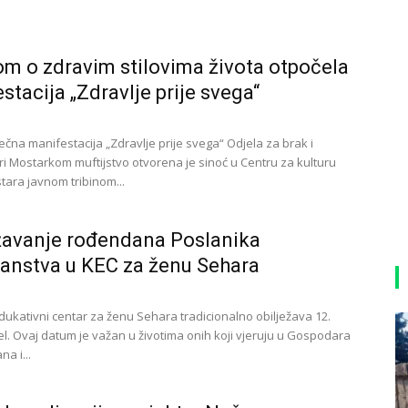
om o zdravim stilovima života otpočela
stacija „Zdravlje prije svega“
čna manifestacija „Zdravlje prije svega“ Odjela za brak i
ri Mostarkom muftijstvo otvorena je sinoć u Centru za kulturu
ara javnom tribinom...
žavanje rođendana Poslanika
anstva u KEC za ženu Sehara
dukativni centar za ženu Sehara tradicionalno obilježava 12.
el. Ovaj datum je važan u životima onih koji vjeruju u Gospodara
a i...