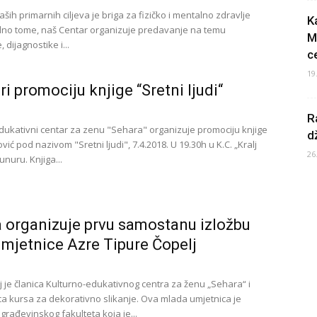
ših primarnih ciljeva je briga za fizičko i mentalno zdravlje
K
no tome, naš Centar organizuje predavanje na temu
M
 dijagnostike i...
c
19
ri promociju knjige “Sretni ljudi“
R
dukativni centar za zenu "Sehara" organizuje promociju knjige
d
vić pod nazivom "Sretni ljudi", 7.4.2018. U 19.30h u K.C. „Kralj
26
nuru. Knjiga...
 organizuje prvu samostanu izložbu
 umjetnice Azre Tipure Čopelj
j je članica Kulturno-edukativnog centra za ženu „Sehara“ i
ica kursa za dekorativno slikanje. Ova mlada umjetnica je
građevinskog fakulteta koja je...