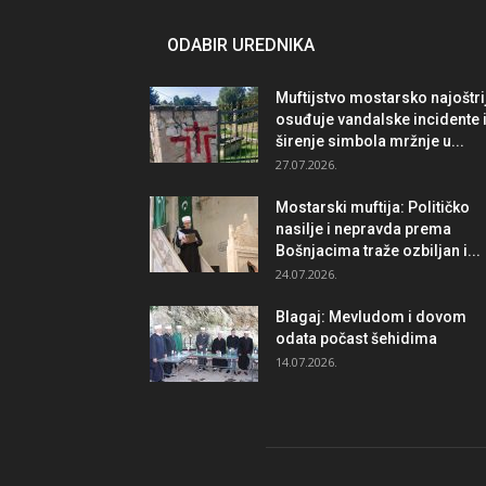
ODABIR UREDNIKA
Muftijstvo mostarsko najoštri
osuđuje vandalske incidente 
širenje simbola mržnje u...
27.07.2026.
Mostarski muftija: Političko
nasilje i nepravda prema
Bošnjacima traže ozbiljan i...
24.07.2026.
Blagaj: Mevludom i dovom
odata počast šehidima
14.07.2026.