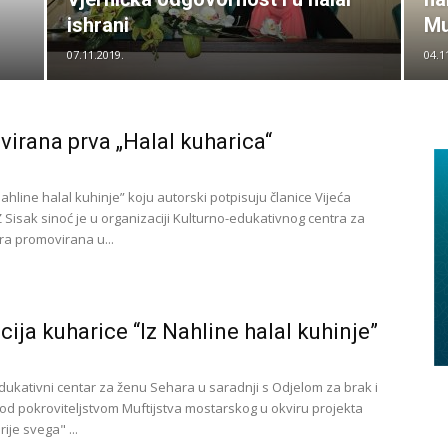
ishrani
Mu
07.11.2019.
04.1
irana prva „Halal kuharica“
Nahline halal kuhinje” koju autorski potpisuju članice Vijeća
 Sisak sinoć je u organizaciji Kulturno-edukativnog centra za
a promovirana u...
ija kuharice “Iz Nahline halal kuhinje”
dukativni centar za ženu Sehara u saradnji s Odjelom za brak i
od pokroviteljstvom Muftijstva mostarskog u okviru projekta
rije svega" ...