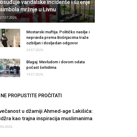
osuđuje vandalske incidente i širenje
simbola mržnje u Livnu
27.07.2026.
Mostarski muftija: Političko nasilje i
nepravda prema Bošnjacima traže
ozbiljan i dosljedan odgovor
24.07.2026.
Blagaj: Mevludom i dovom odata
počast šehidima
14.07.2026.
NE PROPUSTITE PROČITATI
večanost u džamiji Ahmed-age Lakišića:
idžra kao trajna inspiracija muslimanima
.06.2026.