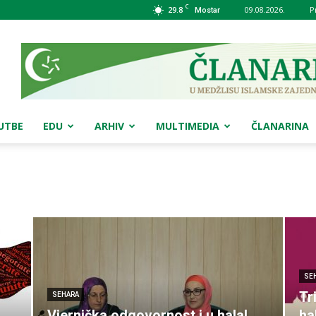
C
29.8
09.08.2026.
P
Mostar
UTBE
EDU
ARHIV
MULTIMEDIA
ČLANARINA
SE
Tr
SEHARA
Vjernička odgovornost i u halal
ha