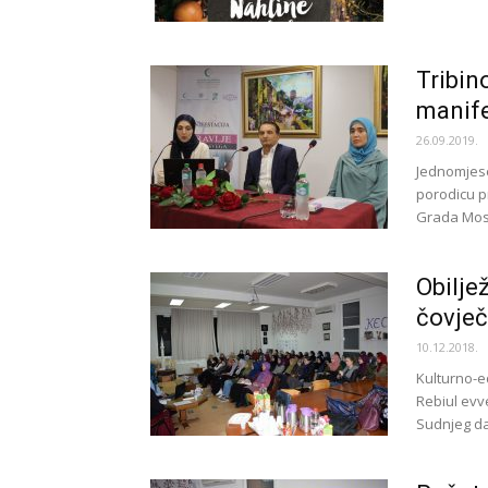
Tribin
manife
26.09.2019.
Jednomjese
porodicu p
Grada Most
Obilje
čovječ
10.12.2018.
Kulturno-e
Rebiul evv
Sudnjeg dan