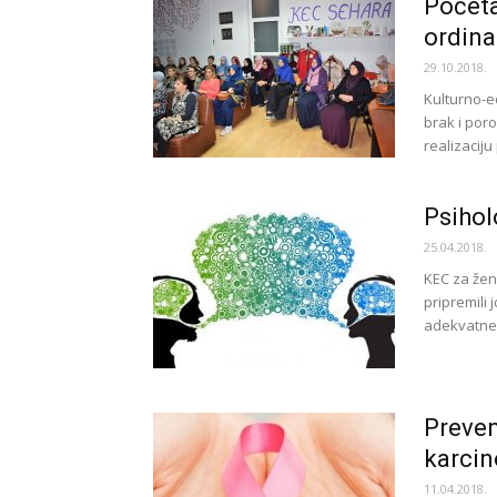
Početa
ordina
29.10.2018.
Kulturno-e
brak i por
realizaciju
Psihol
25.04.2018.
KEC za žen
pripremili
adekvatne i
Preven
karci
11.04.2018.