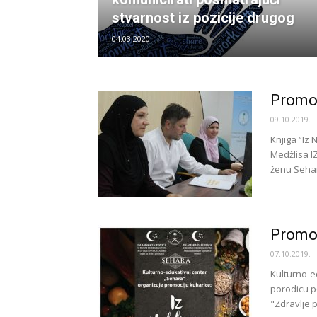
stvarnost iz pozicije drugog
04.03.2020.
Promov
09.10.2019.
Knjiga “Iz 
Medžlisa IZ
ženu Sehar
Promoc
07.10.2019.
Kulturno-e
porodicu p
"Zdravlje p