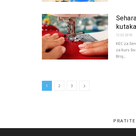
Sehara
kutak
12.02.2018.
KEC za žen
za kurs šiv
Broj...
1
2
3
PRATITE