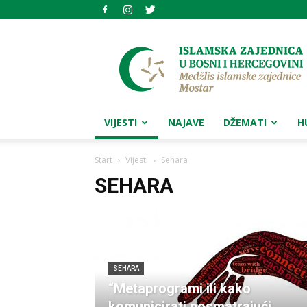
Medžlis
islamske
zajednice
Mostar
VIJESTI
NAJAVE
DŽEMATI
H
Start
Vijesti
Sehara
SEHARA
SEHARA
“Metaprogrami ili kako
komunicirati posmatrajući