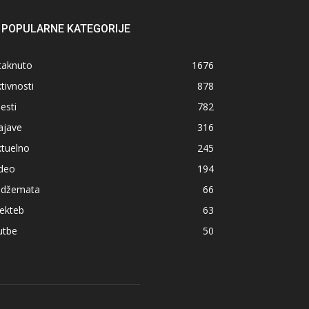
POPULARNE KATEGORIJE
taknuto
1676
tivnosti
878
jesti
782
ajave
316
ktuelno
245
ideo
194
z džemata
66
ekteb
63
utbe
50