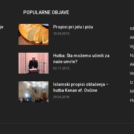
POPULARNE OBJAVE
je
Propisi pri jelu i piću
Is
i
10.04.2013.
Ak
Vi
N
Hutba: Šta možemo učiniti za
naše umrle?
A
02.11.2013.
V
I
Islamski propisi oblačenja –
hutba Kenan ef. Ovčine
M
29.06.2018.
H