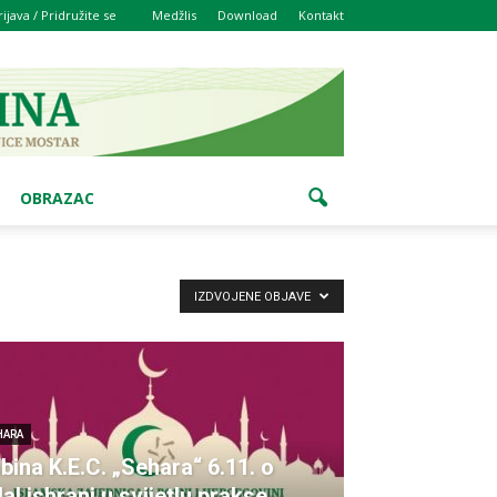
rijava / Pridružite se
Medžlis
Download
Kontakt
OBRAZAC
IZDVOJENE OBJAVE
HARA
ibina K.E.C. „Sehara“ 6.11. o
lal ishrani u svijetlu prakse