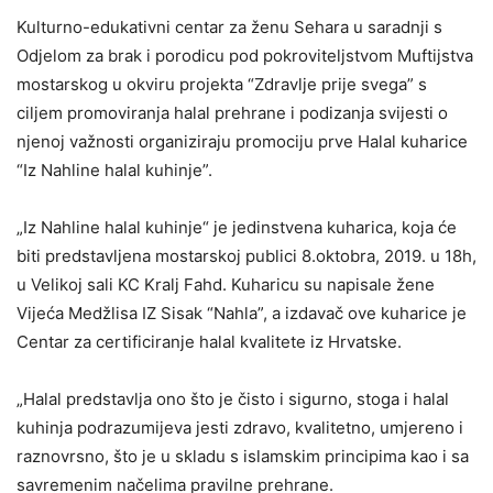
Kulturno-edukativni centar za ženu Sehara u saradnji s
Odjelom za brak i porodicu pod pokroviteljstvom Muftijstva
mostarskog u okviru projekta “Zdravlje prije svega” s
ciljem promoviranja halal prehrane i podizanja svijesti o
njenoj važnosti organiziraju promociju prve Halal kuharice
“Iz Nahline halal kuhinje”.
„Iz Nahline halal kuhinje“ je jedinstvena kuharica, koja će
biti predstavljena mostarskoj publici 8.oktobra, 2019. u 18h,
u Velikoj sali KC Kralj Fahd. Kuharicu su napisale žene
Vijeća Medžlisa IZ Sisak “Nahla”, a izdavač ove kuharice je
Centar za certificiranje halal kvalitete iz Hrvatske.
„Halal predstavlja ono što je čisto i sigurno, stoga i halal
kuhinja podrazumijeva jesti zdravo, kvalitetno, umjereno i
raznovrsno, što je u skladu s islamskim principima kao i sa
savremenim načelima pravilne prehrane.