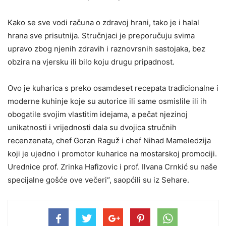
Kako se sve vodi računa o zdravoj hrani, tako je i halal
hrana sve prisutnija. Stručnjaci je preporučuju svima
upravo zbog njenih zdravih i raznovrsnih sastojaka, bez
obzira na vjersku ili bilo koju drugu pripadnost.
Ovo je kuharica s preko osamdeset recepata tradicionalne i
moderne kuhinje koje su autorice ili same osmislile ili ih
obogatile svojim vlastitim idejama, a pečat njezinoj
unikatnosti i vrijednosti dala su dvojica stručnih
recenzenata, chef Goran Raguž i chef Nihad Mameledzija
koji je ujedno i promotor kuharice na mostarskoj promociji.
Urednice prof. Zrinka Hafizovic i prof. Ilvana Crnkić su naše
specijalne gošće ove večeri“, saopćili su iz Sehare.