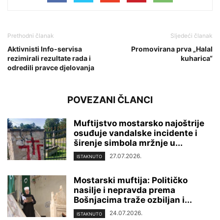
Prethodni članak
Sljedeći članak
Aktivnisti Info-servisa
Promovirana prva „Halal
rezimirali rezultate rada i
kuharica“
odredili pravce djelovanja
POVEZANI ČLANCI
Muftijstvo mostarsko najoštrije
osuđuje vandalske incidente i
širenje simbola mržnje u...
27.07.2026.
ISTAKNUTO
Mostarski muftija: Političko
nasilje i nepravda prema
Bošnjacima traže ozbiljan i...
24.07.2026.
ISTAKNUTO