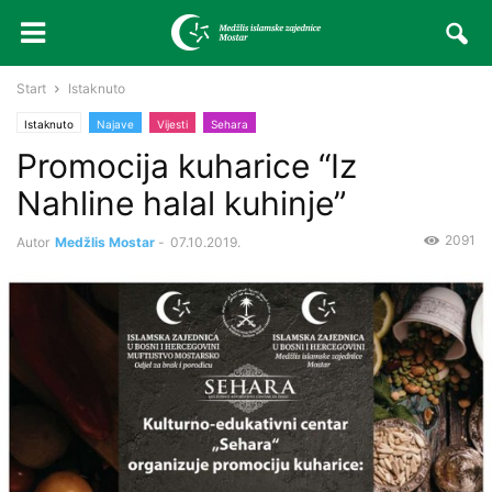
Start
Istaknuto
Istaknuto
Najave
Vijesti
Sehara
Promocija kuharice “Iz
Nahline halal kuhinje”
2091
Autor
Medžlis Mostar
-
07.10.2019.