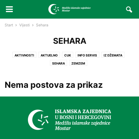
Start
Vijesti
Sehara
SEHARA
AKTIVNOSTI
AKTUELNO
CUK
INFO SERVIS
IZ DŽEMATA
SEHARA
ZEMZEM
Nema postova za prikaz