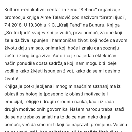
Kulturno-edukativni centar za zenu “Sehara” organizuje
promociju knjige Alme Talalović pod nazivom “Sretni ljudi”,
7.4.2018. U 19.30h u K.C. „Kralj Fahd“ na Bunuru. Knjiga
„Sretni ljudi“ svojevrsni je vodič, prva pomoć, za one koji
žele da žive ispunjen i harmoničan život, koji hoće da svom
životu daju smisao, onima koji hoće i znaju da spoznaju
zašto i zbog čega žive. Autorica je na jedan eklektičan
način ponudila dosta sadržaja koji nam mogu biti ideje
vodilje kako živjeti ispunjen život, kako da se mi desimo
životu!
Knjiga je potkrijepljena i mnogim naučnim saznanjima iz
oblasti psihologije (posebno iz oblasti motivacije i
emocija), religije i drugih srodnih nauka, kao i iz rada
drugih motivacionih govornika. Našem narodu treba istaći
da se ne treba oslanjati na to da će nam neko drugi
pomoći, već da smo mi ti koji će napraviti promjenu. Većina