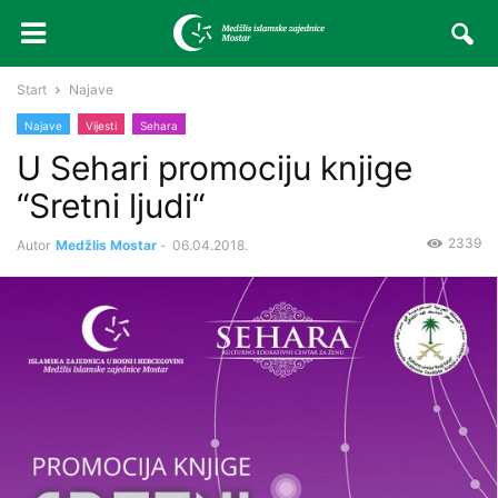
Start
Najave
Najave
Vijesti
Sehara
U Sehari promociju knjige
“Sretni ljudi“
2339
Autor
Medžlis Mostar
-
06.04.2018.