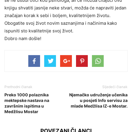
se ne usudi otići kod psihologa, ali će možda čitajući ovu
knjigu shvatiti jasnije neke stvari, možda će napraviti jedan
značajan korak k sebi i boljem, kvalitetnijem životu.
Obogatite svoj život novim saznanjima i načinima kako
ispuniti sto kvalitetnije svoj život.
Dobro nam došle!
Prethodni članak
Sljedeći članak
Preko 1000 polaznika
Njemačko udruženje učenika
mektepske nastava na
u posjeti Info servisu za
završnim ispitima u
mlade Medžlisa IZ-e Mostar.
Medžlisu Mostar
POVEZANI ČLANCI