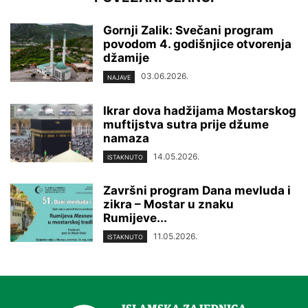
Gornji Zalik: Svečani program
povodom 4. godišnjice otvorenja
džamije
03.06.2026.
NAJAVE
Ikrar dova hadžijama Mostarskog
muftijstva sutra prije džume
namaza
14.05.2026.
ISTAKNUTO
Završni program Dana mevluda i
zikra – Mostar u znaku
Rumijeve...
11.05.2026.
ISTAKNUTO