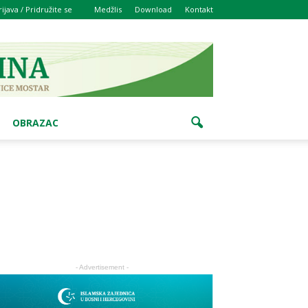
rijava / Pridružite se
Medžlis
Download
Kontakt
OBRAZAC
- Advertisement -