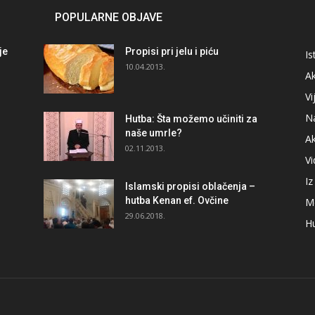
POPULARNE OBJAVE
je
Propisi pri jelu i piću
Is
i
10.04.2013.
Ak
Vi
N
Hutba: Šta možemo učiniti za
naše umrle?
A
02.11.2013.
V
I
Islamski propisi oblačenja –
hutba Kenan ef. Ovčine
M
29.06.2018.
H