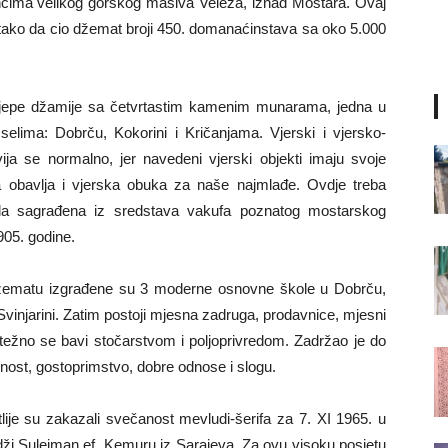
cima velikog gorskog masiva Veleža, iznad Mostara. Ovaj
 tako da cio džemat broji 450. domanaćinstava sa oko 5.000
ijepe džamije sa četvrtastim kamenim munarama, jedna u
selima: Dobrču, Kokorini i Kričanjama. Vjerski i vjersko-
ija se normalno, jer navedeni vjerski objekti imaju svoje
 obavlja i vjerska obuka za naše najmlađe. Ovdje treba
a sagrađena iz sredstava vakufa poznatog mostarskog
05. godine.
žematu izgrađene su 3 moderne osnovne škole u Dobrču,
Svinjarini. Zatim postoji mjesna zadruga, prodavnice, mjesni
etežno se bavi stočarstvom i poljoprivredom. Zadržao je do
inost, gostoprimstvo, dobre odnose i slogu.
ije su zakazali svečanost mevludi-šerifa za 7. XI 1965. u
dži Sulejman ef. Kemuru iz Sarajeva. Za ovu visoku posjetu