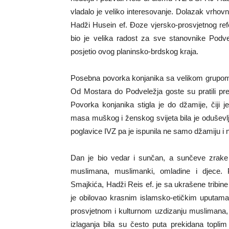
vladalo je veliko interesovanje. Dolazak vrhov
Hadži Husein ef. Đoze vjersko-prosvjetnog re
bio je velika radost za sve stanovnike Podvele
posjetio ovog planinsko-brdskog kraja.
Posebna povorka konjanika sa velikom grupom n
Od Mostara do Podveležja goste su pratili pr
Povorka konjanika stigla je do džamije, čiji
masa muškog i ženskog svijeta bila je odušev
poglavice IVZ pa je ispunila ne samo džamiju i n
Dan je bio vedar i sunčan, a sunčeve zrake 
muslimana, muslimanki, omladine i djece.
Smajkića, Hadži Reis ef. je sa ukrašene tribine 
je obilovao krasnim islamsko-etičkim uputama
prosvjetnom i kulturnom uzdizanju muslimana,
izlaganja bila su često puta prekidana topli