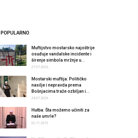
POPULARNO
Muftijstvo mostarsko najoštrije
osuđuje vandalske incidente i
širenje simbola mržnje u...
27.07.2026.
Mostarski muftija: Političko
nasilje i nepravda prema
Bošnjacima traže ozbiljan i...
24.07.2026.
Hutba: Šta možemo učiniti za
naše umrle?
02.11.2013.