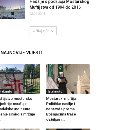
Hadžije s područja Mostarskog
Muftijstva od 1994 do 2016
08.09.2015.
Učitaj više
NAJNOVIJE VIJESTI
staknuto
Istaknuto
ftijstvo mostarsko
Mostarski muftija:
joštrije osuđuje
Političko nasilje i
ndalske incidente i
nepravda prema
renje simbola mržnje
Bošnjacima traže
..
ozbiljan i...