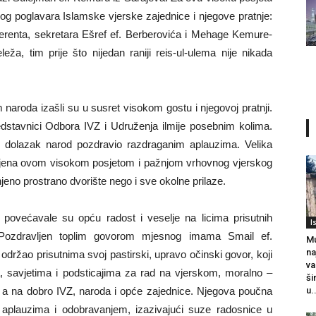
nog poglavara Islamske vjerske zajednice i njegove pratnje:
ferenta, sekretara Ešref ef. Berberovića i Mehage Kemure-
ža, tim prije što nijedan raniji reis-ul-ulema nije nikada
aroda izašli su u susret visokom gostu i njegovoj pratnji.
edstavnici Odbora IVZ i Udruženja ilmije posebnim kolima.
 je dolazak narod pozdravio razdraganim aplauzima. Velika
ljena ovom visokom posjetom i pažnjom vrhovnog vjerskog
jeno prostrano dvorište nego i sve okolne prilaze.
povećavale su opću radost i veselje na licima prisutnih
I
 Pozdravljen toplim govorom mjesnog imama Smail ef.
Mu
na
održao prisutnima svoj pastirski, upravo očinski govor, koji
va
, savjetima i podsticajima za rad na vjerskom, moralno –
ši
 a na dobro IVZ, naroda i opće zajednice. Njegova poučna
u.
m aplauzima i odobravanjem, izazivajući suze radosnice u