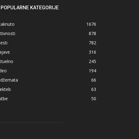
POPULARNE KATEGORIJE
taknuto
1676
tivnosti
878
jesti
782
ajave
316
ktuelno
245
ideo
194
z džemata
66
ekteb
63
utbe
50