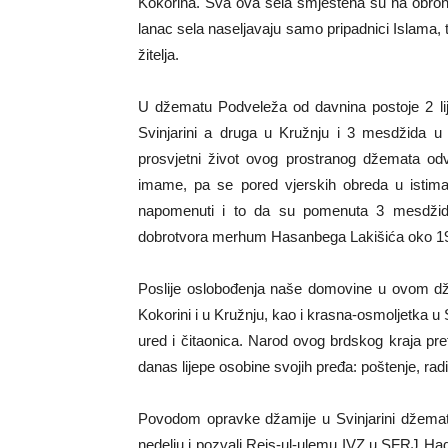
Kokorina. Sva ova sela smještena su na obron
lanac sela naseljavaju samo pripadnici Islama,
žitelja.
U džematu Podveleža od davnina postoje 2 l
Svinjarini a druga u Kružnju i 3 mesdžida u 
prosvjetni život ovog prostranog džemata odv
imame, pa se pored vjerskih obreda u istima
napomenuti i to da su pomenuta 3 mesdžid
dobrotvora merhum Hasanbega Lakišića oko 19
Poslije oslobođenja naše domovine u ovom d
Kokorini i u Kružnju, kao i krasna-osmoljetka u 
ured i čitaonica. Narod ovog brdskog kraja pr
danas lijepe osobine svojih pređa: poštenje, rad
Povodom opravke džamije u Svinjarini džematl
nedelju i pozvali Reis-ul-ulemu IVZ u SFRJ Ha