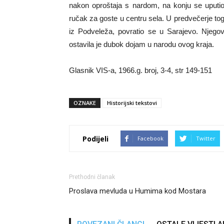
nakon oproštaja s nardom, na konju se uputio
ručak za goste u centru sela. U predvečerje to
iz Podveleža, povratio se u Sarajevo. Njegov
ostavila je dubok dojam u narodu ovog kraja.
Glasnik VIS-a, 1966.g. broj, 3-4, str 149-151
OZNAKE
Historijski tekstovi
Podijeli
Facebook
Twitter
Prethodni članak
Proslava mevluda u Humima kod Mostara