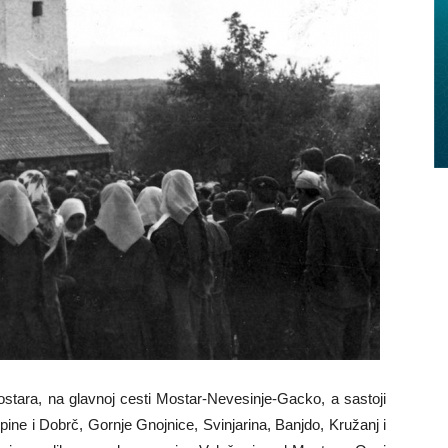
ara, na glavnoj cesti Mostar-Nevesinje-Gacko, a sastoji
pine i Dobrč, Gornje Gnojnice, Svinjarina, Banjdo, Kružanj i