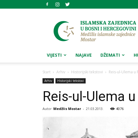
Medžlis
islamske
zajednice
Mostar
VIJESTI
NAJAVE
DŽEMATI
H
Start
Arhiv
Historijski tekstovi
Reis-ul-Ulema u
Arhiv
Historijski tekstovi
Reis-ul-Ulema u
Autor
Medžlis Mostar
-
21.03.2013.
4076