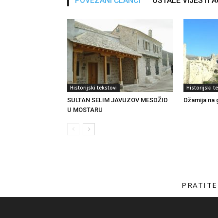
POVEZANI ČLANCI
OSTALE VIJESTI 
Historijski tekstovi
Historijski t
SULTAN SELIM JAVUZOV MESDŽID
Džamija na 
U MOSTARU
PRATITE