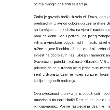
očima mnogih prisutnih slušatelja.
Zatim je govorio hadži Husein ef. Đozo, vjersko
predsjednik Glavnog odbora udruženja ilmije B
sa komšijama, bez obzira na vjeru ili nacional
rada na dobru IVZ i potrebu još jačeg zalagan
vrlina u vjerskom odgoju naših mladih. Ešref 
ružne pojave li nekim džematima koje treba el
svjjest na dobro svih nas. Složan i harmoničan
Govoreći o potrebi i važnosti Glasnika VIS-a 
prisutne da ne bi trebalo biti ni jedne muslima
šerif u dvorištu džamije kojeg su izveli brojn
ilahija i prigodnih recitacija.
Ova svečanost protekla je u pobožnosti i pod
muezina s munare Hadži Reis ef. se uputio u dž
ikindija-namaz. Poslije razgledanja džamije i