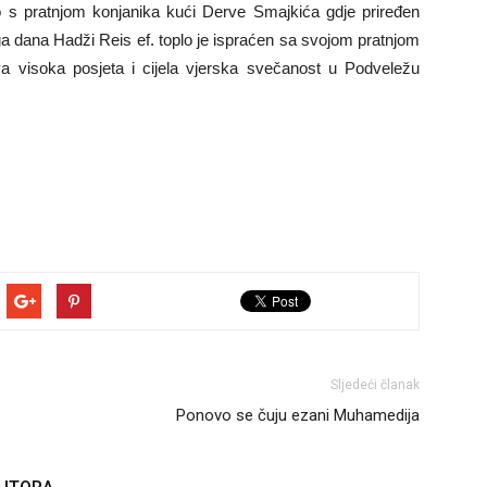
 s pratnjom konjanika kući Derve Smajkića gdje priređen
ga dana Hadži Reis ef. toplo je ispraćen sa svojom pratnjom
a visoka posjeta i cijela vjerska svečanost u Podveležu
Sljedeći članak
Ponovo se čuju ezani Muhamedija