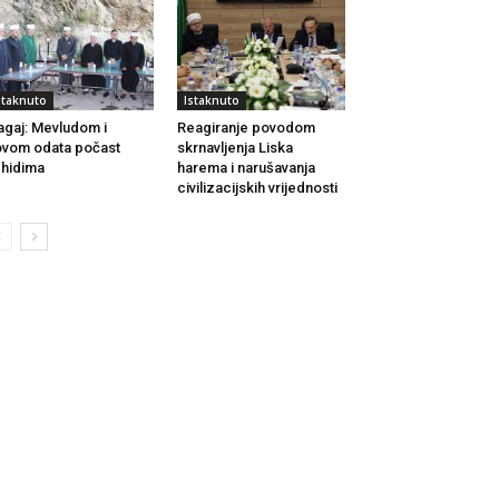
staknuto
Istaknuto
agaj: Mevludom i
Reagiranje povodom
vom odata počast
skrnavljenja Liska
hidima
harema i narušavanja
civilizacijskih vrijednosti