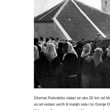
Džemat Podveleža nalazi se oko 20 km od Most
se od sedam većih ili manjih sela i to: Gornje O