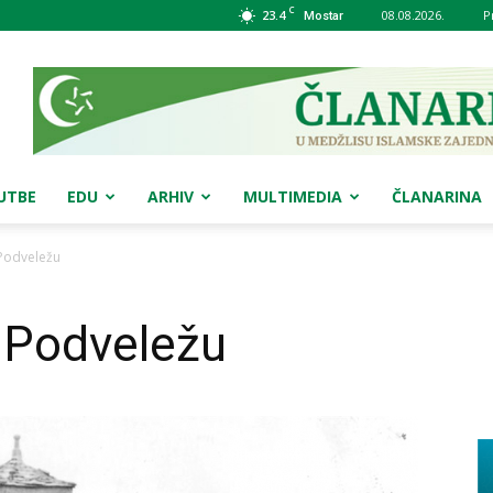
C
23.4
08.08.2026.
P
Mostar
UTBE
EDU
ARHIV
MULTIMEDIA
ČLANARINA
 Podveležu
 Podveležu