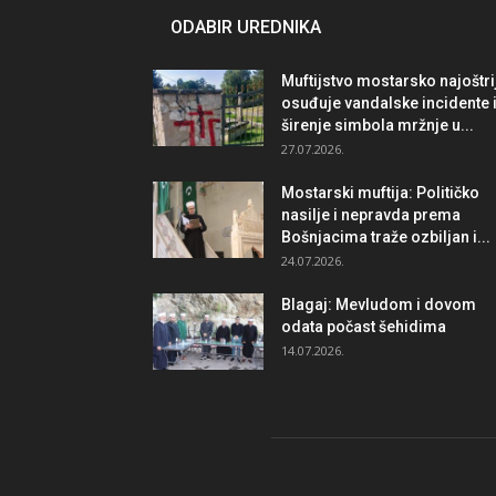
ODABIR UREDNIKA
Muftijstvo mostarsko najoštri
osuđuje vandalske incidente 
širenje simbola mržnje u...
27.07.2026.
Mostarski muftija: Političko
nasilje i nepravda prema
Bošnjacima traže ozbiljan i...
24.07.2026.
Blagaj: Mevludom i dovom
odata počast šehidima
14.07.2026.