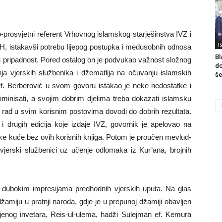
-prosvjetni referent Vrhovnog islamskog starješinstva IVZ i
I
iH, istakavši potrebu lijepog postupka i međusobnih odnosa
Bl
nu pripadnost. Pored ostalog on je podvukao važnost složnog
do
ja vjerskih službenika i džematlija na očuvanju islamskih
še
ef. Berberović u svom govoru istakao je neke nedostatke i
iminisati, a svojim dobrim djelima treba dokazati islamsku
 rad u svim korisnim postovima dovodi do dobrih rezultata.
i drugih edicija koje izdaje IVZ, govornik je apelovao na
nske kuće bez ovih korisnih knjiga. Potom je proučen mevlud-
i vjerski službenici uz učenje odlomaka iz Kur’ana, brojnih
 dubokim impresijama predhodnih vjerskih uputa. Na glas
amiju u pratnji naroda, gdje je u prepunoj džamiji obavljen
 njenog invetara, Reis-ul-ulema, hadži Sulejman ef. Kemura