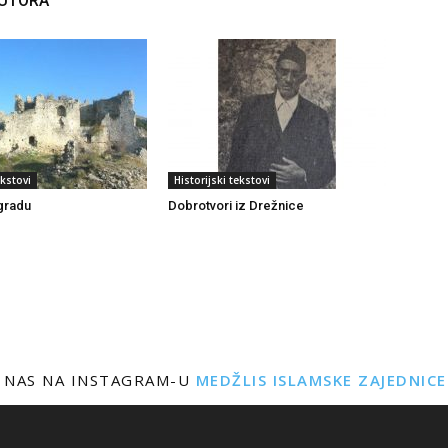
AUTORA
ekstovi
Historijski tekstovi
gradu
Dobrotvori iz Drežnice
 NAS NA INSTAGRAM-U
MEDŽLIS ISLAMSKE ZAJEDNIC