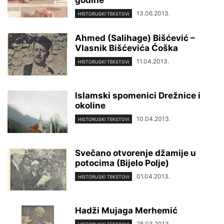
godine
13.06.2013.
HISTORIJSKI TEKSTOVI
Ahmed (Salihage) Bišćević –
Vlasnik Bišćevića Ćoška
11.04.2013.
HISTORIJSKI TEKSTOVI
lslamski spomenici Drežnice i
okoline
10.04.2013.
HISTORIJSKI TEKSTOVI
Svečano otvorenje džamije u
potocima (Bijelo Polje)
01.04.2013.
HISTORIJSKI TEKSTOVI
Hadži Mujaga Merhemić
28.03.2013.