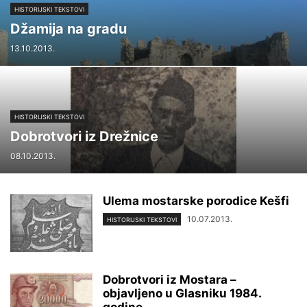
HISTORIJSKI TEKSTOVI
Džamija na gradu
13.10.2013.
HISTORIJSKI TEKSTOVI
Dobrotvori iz Drežnice
08.10.2013.
Ulema mostarske porodice Kešfi
10.07.2013.
HISTORIJSKI TEKSTOVI
Dobrotvori iz Mostara –
objavljeno u Glasniku 1984.