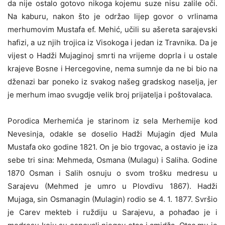
da nije ostalo gotovo nikoga kojemu suze nisu zalile oči.
Na kaburu, nakon što je održao lijep govor o vrlinama
merhumovim Mustafa ef. Mehić, učili su ašereta sarajevski
hafizi, a uz njih trojica iz Visokoga i jedan iz Travnika. Da je
vijest o Hadži Mujaginoj smrti na vrijeme doprla i u ostale
krajeve Bosne i Hercegovine, nema sumnje da ne bi bio na
dženazi bar poneko iz svakog našeg gradskog naselja, jer
je merhum imao svugdje velik broj prijatelja i poštovalaca.
Porodica Merhemića je starinom iz sela Merhemije kod
Nevesinja, odakle se doselio Hadži Mujagin djed Mula
Mustafa oko godine 1821. On je bio trgovac, a ostavio je iza
sebe tri sina: Mehmeda, Osmana (Mulagu) i Saliha. Godine
1870 Osman i Salih osnuju o svom trošku medresu u
Sarajevu (Mehmed je umro u Plovdivu 1867). Hadži
Mujaga, sin Osmanagin (Mulagin) rodio se 4. 1. 1877. Svršio
je Carev mekteb i ruždiju u Sarajevu, a pohađao je i