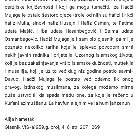
perzijske književnosti i koji ga mogu tumačiti. Iza Hadži
Mujage je ostalo šestoro djece (troje od njih su hafizi !): kći
hafiz-Mulla, sinovi hafiz Husejn i Hafiz Osman, te Fatima
udata Mašić, Hiba udata Hasanbegović i Selma udata
Osmanbegović. Hadži Mujaga je i sam bio pjesnik, pa mi je
poznato nekoliko tariha koje je spjevao povodom smrti
nekih javnih radnika i prijatelja! Uzornog islamskog života,
koji je bez zakašnjavanja vršio islamske dužnosti, muttekija
i musallija, koji je uz to već dug niz godina postio savmi-
Davud. Hadži Mujaga je postao već odavno lik onog
pravog, istinskog muslimana, za kojega možemo mirne
duše ustvrditi, da spada među one, za koje je rečeno u
Kur’ani azimuššanu: La havfun alejhim ve la hum jahzenun
Alija Nametak
Glasnik VIS-a1959.g. broj, 4-6, str. 267- 269