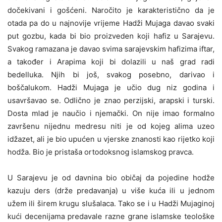
dočekivani i gošćeni. Naročito je karakteristično da je
otada pa do u najnovije vrijeme Hadži Mujaga davao svaki
put gozbu, kada bi bio proizveden koji hafiz u Sarajevu.
Svakog ramazana je davao svima sarajevskim hafizima iftar,
a također i Arapima koji bi dolazili u naš grad radi
bedelluka. Njih bi još, svakog posebno, darivao i
boščalukom. Hadži Mujaga je učio dug niz godina i
usavršavao se. Odlično je znao perzijski, arapski i turski.
Dosta mlad je naučio i njemački. On nije imao formalno
završenu nijednu medresu niti je od kojeg alima uzeo
idžazet, ali je bio upućen u vjerske znanosti kao rijetko koji
hodža. Bio je pristaša ortodoksnog islamskog pravca.
U Sarajevu je od davnina bio običaj da pojedine hodže
kazuju ders (drže predavanja) u više kuća ili u jednom
užem ili širem krugu slušalaca. Tako se i u Hadži Mujaginoj
kući decenijama predavale razne grane islamske teološke