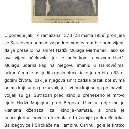
U ponedjeljak, 14 ramazana 1378 (23 marta 1959) pronijela
se Sarajevom odmah iza podne munjevitom brzinom vijest,
da je preselio na ahiret Hadži Mujaga Merhemić. Iako se
ova vijest očekivala, jer je početkom ramazana Hadži
Mujagu udarila kap na njegovu imanju u Halilovićima,
nakon čega je uslijedila upala pluća, iako je on bio u 83-oj
godini života, ipak je njegova smrt zadala težak bol svima
onima koji su ga poznavali, jer svi oni koji su ga poznavali i
voljeli su ga. Sutradan pred ikindiju preneseno je mrtvo
tijelo Hadži Mujagino pred Begovu džamiju, gdje mu je
klanjana dženaza iza ikindije-namaza, a onda je
nepregledna povorka krenula od džamije preko Bistrika,
Balibegovice i Širokače na Hambinu Carinu, gdje je kratko