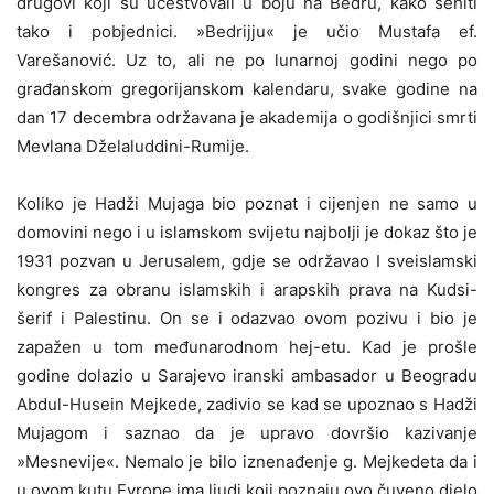
drugovi koji su učestvovali u boju na Bedru, kako šehiti
tako i pobjednici. »Bedrijju« je učio Mustafa ef.
Varešanović. Uz to, ali ne po lunarnoj godini nego po
građanskom gregorijanskom kalendaru, svake godine na
dan 17 decembra održavana je akademija o godišnjici smrti
Mevlana Dželaluddini-Rumije.
Koliko je Hadži Mujaga bio poznat i cijenjen ne samo u
domovini nego i u islamskom svijetu najbolji je dokaz što je
1931 pozvan u Jerusalem, gdje se održavao I sveislamski
kongres za obranu islamskih i arapskih prava na Kudsi-
šerif i Palestinu. On se i odazvao ovom pozivu i bio je
zapažen u tom međunarodnom hej-etu. Kad je prošle
godine dolazio u Sarajevo iranski ambasador u Beogradu
Abdul-Husein Mejkede, zadivio se kad se upoznao s Hadži
Mujagom i saznao da je upravo dovršio kazivanje
»Mesnevije«. Nemalo je bilo iznenađenje g. Mejkedeta da i
u ovom kutu Evrope ima ljudi koji poznaju ovo čuveno djelo