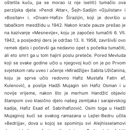
oštetila kuću, pa se morao iz nje iseliti) tumačio ova
perzijska djela: »Pendi Attar«, Šejh-Sadijin »Gjulistan« i
»Bositan« i. »Divani-Hafiz« Širazijin, koji je dovršio u
tabačkom mesdžidu u 1942. Nakon kraće pauze prešao je
na kazivanje »Mesnevije«, koju je započeo tumačiti 6. VII.
1942, a posljednji ders je održao 13. II. 1958, završivši ovo
remek djelo i počevši ga nedavno opet s početka tumačiti,
ali eto smrt ga u tom hajirli poslu preteče. Pored Mevluda
koji se svake godine učio u njegovoj kući on je po Prvom
svjetskom ratu uveo i učenje »Miradžijje« Sabita Užičanina,
koju je sprva učio redovno Hafiz Mustafa Fatin ef.
Kulenović, a poslije Hadži Mujagin sin Hafiz Osman i u
novije vrijeme, nakon što je merhum Handžić objavio
štampom ovo klasično djelo našeg zemljaka i sarajevskog
kadije, Hafiz Esad ef. Sabrihafizović. Osim toga u Hadži
Mujaginoj kući se svakog ramazana u Lejlei-Bedru učila
»Bedrijja«, dova u kojoj se spominju svi Alejhisselamovi