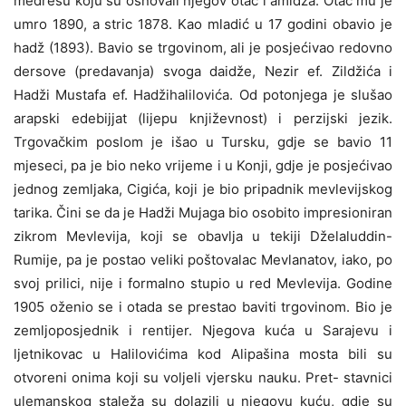
medresu koju su osnovali njegov otac i amidža. Otac mu je
umro 1890, a stric 1878. Kao mladić u 17 godini obavio je
hadž (1893). Bavio se trgovinom, ali je posjećivao redovno
dersove (predavanja) svoga daidže, Nezir ef. Zildžića i
Hadži Mustafa ef. Hadžihalilovića. Od potonjega je slušao
arapski edebijjat (lijepu književnost) i perzijski jezik.
Trgovačkim poslom je išao u Tursku, gdje se bavio 11
mjeseci, pa je bio neko vrijeme i u Konji, gdje je posjećivao
jednog zemljaka, Cigića, koji je bio pripadnik mevlevijskog
tarika. Čini se da je Hadži Mujaga bio osobito impresioniran
zikrom Mevlevija, koji se obavlja u tekiji Dželaluddin-
Rumije, pa je postao veliki poštovalac Mevlanatov, iako, po
svoj prilici, nije i formalno stupio u red Mevlevija. Godine
1905 oženio se i otada se prestao baviti trgovinom. Bio je
zemljoposjednik i rentijer. Njegova kuća u Sarajevu i
ljetnikovac u Halilovićima kod Alipašina mosta bili su
otvoreni onima koji su voljeli vjersku nauku. Pret- stavnici
ulemanskog staleža su dolazili u njegovu kuću, gdje su