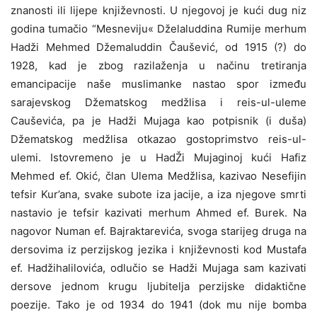
znanosti ili lijepe književnosti. U njegovoj je kući dug niz
godina tumačio “Mesneviju« Dželaluddina Rumije merhum
Hadži Mehmed Džemaluddin Čaušević, od 1915 (?) do
1928, kad je zbog razilaženja u načinu tretiranja
emancipacije naše muslimanke nastao spor između
sarajevskog Džematskog medžlisa i reis-ul-uleme
Cauševića, pa je Hadži Mujaga kao potpisnik (i duša)
Džematskog medžlisa otkazao gostoprimstvo reis-ul-
ulemi. Istovremeno je u HadŽi Mujaginoj kući Hafiz
Mehmed ef. Okić, član Ulema Medžlisa, kazivao Nesefijin
tefsir Kur’ana, svake subote iza jacije, a iza njegove smrti
nastavio je tefsir kazivati merhum Ahmed ef. Burek. Na
nagovor Numan ef. Bajraktarevića, svoga starijeg druga na
dersovima iz perzijskog jezika i književnosti kod Mustafa
ef. Hadžihalilovića, odlučio se Hadži Mujaga sam kazivati
dersove jednom krugu ljubitelja perzijske didaktične
poezije. Tako je od 1934 do 1941 (dok mu nije bomba