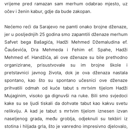
vrijeme pred ramazan sam merhum odabrao mjesto, uz
očev i ženin kabur, gdje da bude zakopan.
Nećemo reći da Sarajevo ne pamti onako brojne dženaze,
jer u posljednjih 25 godina smo zapamtili dženaze merhum
Safvet bega Bašagića, Hadži Mehmed Džemaludina ef.
Čauševića, Dra Mehmeda i Fehim ef. Spahe, Hadži
Mehmed ef. Handžića, ali ove dženaze su bile prethodno
organizirane, prisustvovale su im brojne škole i
pretstavnici javnog života, dok je ova dženaza nastala
spontano, kao što su spontano učesnici ove dženaze
prihvatili odmah od kuće tabut s mrtvim tijelom Hadži
Mujaginim, visoko ga dignuvši na ruke. Bili smo svjedoci
kake su se ljudi tiskali da dohvate tabut kao kakvu svetu
relikviju. A kad je tabut s mrtvim tijelom iznesen izvan
naseljenog grada, među groblja, odjeknuli su tekbiri iz
stotina i hiljada grla, što je vanredno impresivno djelovalo,