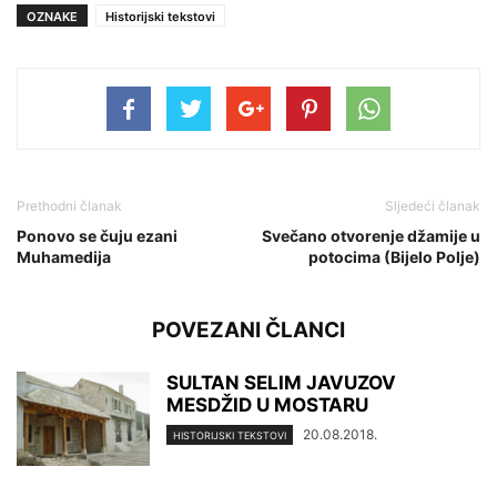
OZNAKE
Historijski tekstovi
Prethodni članak
Sljedeći članak
Ponovo se čuju ezani
Svečano otvorenje džamije u
Muhamedija
potocima (Bijelo Polje)
POVEZANI ČLANCI
SULTAN SELIM JAVUZOV
MESDŽID U MOSTARU
20.08.2018.
HISTORIJSKI TEKSTOVI