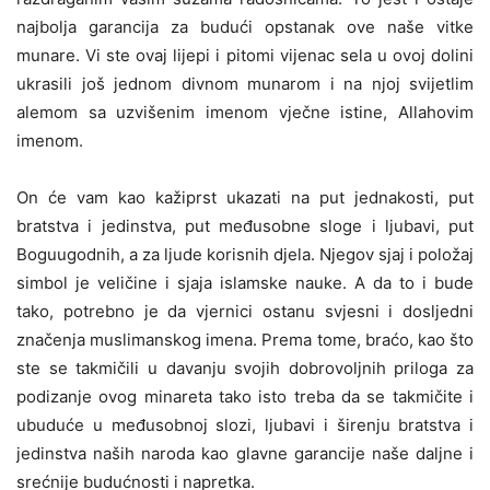
najbolja garancija za budući opstanak ove naše vitke
munare. Vi ste ovaj lijepi i pitomi vijenac sela u ovoj dolini
ukrasili još jednom divnom munarom i na njoj svijetlim
alemom sa uzvišenim imenom vječne istine, Allahovim
imenom.
On će vam kao kažiprst ukazati na put jednakosti, put
bratstva i jedinstva, put međusobne sloge i ljubavi, put
Boguugodnih, a za ljude korisnih djela. Njegov sjaj i položaj
simbol je veličine i sjaja islamske nauke. A da to i bude
tako, potrebno je da vjernici ostanu svjesni i dosljedni
značenja muslimanskog imena. Prema tome, braćo, kao što
ste se takmičili u davanju svojih dobrovoljnih priloga za
podizanje ovog minareta tako isto treba da se takmičite i
ubuduće u međusobnoj slozi, ljubavi i širenju bratstva i
jedinstva naših naroda kao glavne garancije naše daljne i
srećnije budućnosti i napretka.