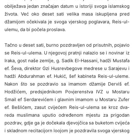
obilježava jedan značajan datum u istoriji svoga islamskog
života. Već oko deset sati velika masa iskupljena pred
džamijom očekivala je svoga vjerskog poglavara, Reis-ul-
ulemu, da bi počela proslava.
Tačno u deset sati, burno pozdravljen od prisutnih, pojavio
se Reis-ul-ulema. U njegovoj pratnji nalazio se i novinar iz
Iraka, gost naše zemlje, g. Sadik El-Hassani, hadži Mustafa
ef. Ševa, direktor Gzi Husrevbegove medrese u Sarajevu i
hadži Abdurahman ef. Hukić, šef kabineta Reis-ul-uleme.
Nakon što se pozdravio sa imamom džamije Derviš ef.
Hodžićem, predsjednikom Povjerenstva IVZ u Mostaru
Smail ef Serdarevićem i glavnim imamom u Mostaru Zufer
ef. Bešlićem, zasut cvijećem Reis-ul-ulema se kroz dva-
reda muslimana uputio određenom mjestu za prigodan
pozdrav, gdje ga je dočekala djevojčica sa buketom cvijeća
i skladnom recitacijorn loojom je pozdravila svoga vjerskog