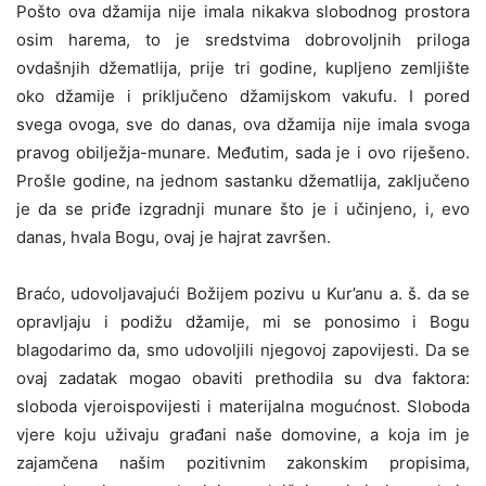
Pošto ova džamija nije imala nikakva slobodnog prostora
osim harema, to je sredstvima dobrovoljnih priloga
ovdašnjih džematlija, prije tri godine, kupljeno zemljište
oko džamije i priključeno džamijskom vakufu. I pored
svega ovoga, sve do danas, ova džamija nije imala svoga
pravog obilježja-munare. Međutim, sada je i ovo riješeno.
Prošle godine, na jednom sastanku džematlija, zaključeno
je da se priđe izgradnji munare što je i učinjeno, i, evo
danas, hvala Bogu, ovaj je hajrat završen.
Braćo, udovoljavajući Božijem pozivu u Kur’anu a. š. da se
opravljaju i podižu džamije, mi se ponosimo i Bogu
blagodarimo da, smo udovoljili njegovoj zapovijesti. Da se
ovaj zadatak mogao obaviti prethodila su dva faktora:
sloboda vjeroispovijesti i materijalna mogućnost. Sloboda
vjere koju uživaju građani naše domovine, a koja im je
zajamčena našim pozitivnim zakonskim propisima,