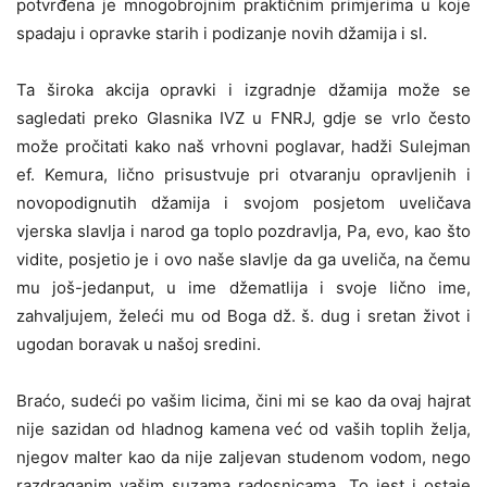
potvrđena je mnogobrojnim praktičnim primjerima u koje
spadaju i opravke starih i podizanje novih džamija i sl.
Ta široka akcija opravki i izgradnje džamija može se
sagledati preko Glasnika IVZ u FNRJ, gdje se vrlo često
može pročitati kako naš vrhovni poglavar, hadži Sulejman
ef. Kemura, lično prisustvuje pri otvaranju opravljenih i
novopodignutih džamija i svojom posjetom uveličava
vjerska slavlja i narod ga toplo pozdravlja, Pa, evo, kao što
vidite, posjetio je i ovo naše slavlje da ga uveliča, na čemu
mu još-jedanput, u ime džematlija i svoje Iično ime,
zahvaljujem, želeći mu od Boga dž. š. dug i sretan život i
ugodan boravak u našoj sredini.
Braćo, sudeći po vašim licima, čini mi se kao da ovaj hajrat
nije sazidan od hladnog kamena već od vaših toplih želja,
njegov malter kao da nije zaljevan studenom vodom, nego
razdraganim vašim suzama radosnicama. To jest i ostaje