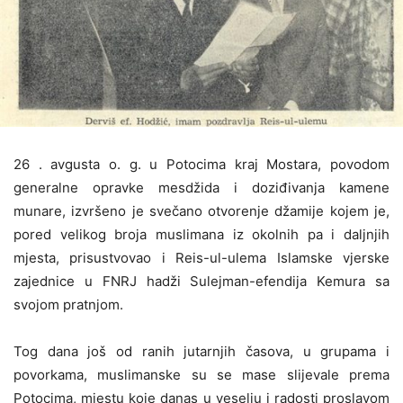
26 . avgusta o. g. u Potocima kraj Mostara, povodom
generalne opravke mesdžida i doziđivanja kamene
munare, izvršeno je svečano otvorenje džamije kojem je,
pored velikog broja muslimana iz okolnih pa i daljnjih
mjesta, prisustvovao i Reis-ul-ulema Islamske vjerske
zajednice u FNRJ hadži Sulejman-efendija Kemura sa
svojom pratnjom.
Tog dana još od ranih jutarnjih časova, u grupama i
povorkama, muslimanske su se mase slijevale prema
Potocima, mjestu koje danas u veselju i radosti proslavom