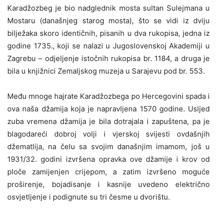
Karadžozbeg je bio nadglednik mosta sultan Sulejmana u
Mostaru (današnjeg starog mosta), što se vidi iz dviju
bilježaka skoro identičnih, pisanih u dva rukopisa, jedna iz
godine 1735., koji se nalazi u Jugoslovenskoj Akademiji u
Zagrebu – odjeljenje istočnih rukopisa br. 1184, a druga je
bila u knjižnici Zemaljskog muzeja u Sarajevu pod br. 553.
Među mnoge hajrate Karadžozbega po Hercegovini spada i
ova naša džamija koja je napravljena 1570 godine. Usljed
zuba vremena džamija je bila dotrajala i zapuštena, pa je
blagodareći dobroj volji i vjerskoj svijesti ovdašnjih
džematlija, na čelu sa svojim današnjim imamom, još u
1931/32. godini izvršena opravka ove džamije i krov od
ploče zamijenjen crijepom, a zatim izvršeno moguće
proširenje, bojadisanje i kasnije uvedeno električno
osvjetljenje i podignute su tri česme u dvorištu.