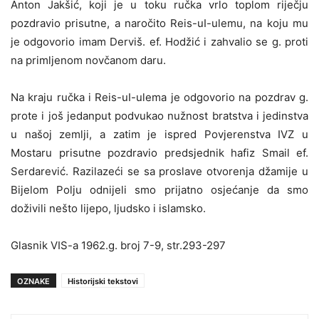
Anton Jakšić, koji je u toku ručka vrlo toplom riječju
pozdravio prisutne, a naročito Reis-uI-ulemu, na koju mu
je odgovorio imam Derviš. ef. Hodžić i zahvalio se g. proti
na primljenom novčanom daru.
Na kraju ručka i Reis-uI-ulema je odgovorio na pozdrav g.
prote i još jedanput podvukao nužnost bratstva i jedinstva
u našoj zemlji, a zatim je ispred Povjerenstva IVZ u
Mostaru prisutne pozdravio predsjednik hafiz Smail ef.
Serdarević. Razilazeći se sa proslave otvorenja džamije u
Bijelom Polju odnijeli smo prijatno osjećanje da smo
doživili nešto lijepo, ljudsko i islamsko.
Glasnik VIS-a 1962.g. broj 7-9, str.293-297
OZNAKE
Historijski tekstovi