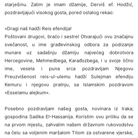
starješinu. Zatim je imam džamije, Derviš ef. Hodžić,
pozdravljajući visokog gosta, pored ostalog rekao:
»Dragi naš hadži Reis efendija!
Poštovani drugovi, braćo i sestre! Otvarajući ovu značajnu
svečanost, u ime građevinskog odbora za podizanje
munare uz sadašnju džamiju najvećeg dobrotvora
Hercegovine, Mehmedbega, Karađozbega, i u svoje lično
ime, vesela i puna srca pozdravljam Njegovu
Preuzvišenost reis-ul-ulemu hadži Sulejman efendiju
Kemuru i njegovu pratnju, sa Islamskim pozdravom
»Esselamu alejkum«.
Posebno pozdravIjam našeg gosta, novinara iz Iraka;
gospodina Sadika EI-Hassanija. Koristim ovu priliku da se
na prvom mjestu, zahvalim našem državnom rukovodstvu
na čelu sa voljenim maršalom Titom za ostvarene vjerske,