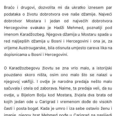
Braćo i drugovi, dozvolita mi da ukratko iznesem par
podataka o životu dobrotvora ove naše džamije. Najveći
dobrotvor Mostara i jedan od najvećih dobrotvora
Hercegovine svakako je Hadži Mehmed, poznatiji pod
imenom Karadžozbeg. Njegova džamija u Mostaru spada u
red najljepših džamija u Bosni i Hercegovini i ona je, za
vrijeme Austrougarske, bila otisnuta umjesto careva lika na
dopisnicama u Bosni i Hercegovini.
O Karadžozbegovu žiovtu se zna vrlo malo, a istorijski
pouzdano skoro ništa, osim ono malo što se nalazi u
njegovoj vakfijji. I ovdje je narodna predaja nešto malo
sačuvala i otela od zaborava. Naime, ta predaja veli, da su
ovdje, u Bijelom Bolju kod Mostara, živjela dva brata od
kojih jedan ode u Carigrad i vremenom dođe do visokih
časti i posta bogat. Kada je umro i iza sebe ostavio ženu i
imanje, njegov brat Mehmed pođe u Carigrad na naslijedi