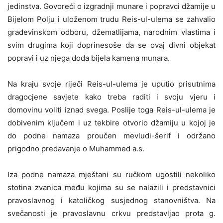
jedinstva. Govoreći o izgradnji munare i popravci džamije u
Bijelom Polju i uloženom trudu Reis-ul-ulema se zahvalio
građevinskom odboru, džematlijama, narodnim vlastima i
svim drugima koji doprinesoše da se ovaj divni objekat
popravi i uz njega doda bijela kamena munara.
Na kraju svoje riječi Reis-ul-ulema je uputio prisutnima
dragocjene savjete kako treba raditi i svoju vjeru i
domovinu voliti iznad svega. Poslije toga Reis-ul-ulema je
dobivenim ključem i uz tekbire otvorio džamiju u kojoj je
do podne namaza proučen mevludi-šerif i održano
prigodno predavanje o Muhammed a.s.
Iza podne namaza mještani su ručkom ugostili nekoliko
stotina zvanica među kojima su se nalazili i predstavnici
pravoslavnog i katoličkog susjednog stanovništva. Na
svečanosti je pravoslavnu crkvu predstavljao prota g.