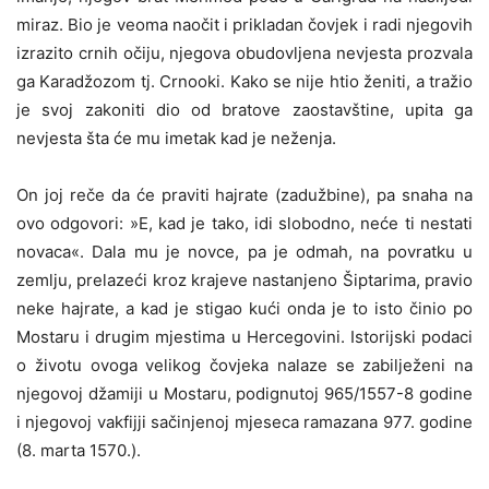
miraz. Bio je veoma naočit i prikladan čovjek i radi njegovih
izrazito crnih očiju, njegova obudovljena nevjesta prozvala
ga Karadžozom tj. Crnooki. Kako se nije htio ženiti, a tražio
je svoj zakoniti dio od bratove zaostavštine, upita ga
nevjesta šta će mu imetak kad je neženja.
On joj reče da će praviti hajrate (zadužbine), pa snaha na
ovo odgovori: »E, kad je tako, idi slobodno, neće ti nestati
novaca«. Dala mu je novce, pa je odmah, na povratku u
zemlju, prelazeći kroz krajeve nastanjeno Šiptarima, pravio
neke hajrate, a kad je stigao kući onda je to isto činio po
Mostaru i drugim mjestima u Hercegovini. Istorijski podaci
o životu ovoga velikog čovjeka nalaze se zabilježeni na
njegovoj džamiji u Mostaru, podignutoj 965/1557-8 godine
i njegovoj vakfijji sačinjenoj mjeseca ramazana 977. godine
(8. marta 1570.).