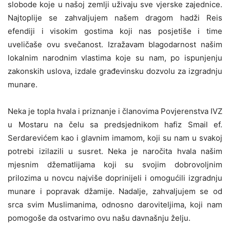
slobode koje u našoj zemlji uživaju sve vjerske zajednice.
Najtoplije se zahvaljujem našem dragom hadži Reis
efendiji i visokim gostima koji nas posjetiše i time
uveličaše ovu svečanost. Izražavam blagodarnost našim
lokalnim narodnim vlastima koje su nam, po ispunjenju
zakonskih uslova, izdale građevinsku dozvolu za izgradnju
munare.
Neka je topla hvala i priznanje i članovima Povjerenstva IVZ
u Mostaru na čelu sa predsjednikom hafiz Smail ef.
Serdarevićem kao i glavnim imamom, koji su nam u svakoj
potrebi izilazili u susret. Neka je naročita hvala našim
mjesnim džematlijama koji su svojim dobrovoljnim
prilozima u novcu najviše doprinijeli i omogućili izgradnju
munare i popravak džamije. Nadalje, zahvaljujem se od
srca svim Muslimanima, odnosno daroviteljima, koji nam
pomogoše da ostvarimo ovu našu davnašnju želju.