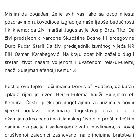
Mislim da pogađam želje svih vas, ako sa ovog mjesta
pozdravimo rukovodioce izgradnje naše Ijepše budućnosti
i kliknemo: da živi maršal Jugoslavije Josip Broz Tito! Da
živi predsjednik Narodne Skupštine Bosne i Hercegovine
Duro Pucar_Stari! Da živi predsjednik Izvršnog vijeća NR
BiH Osman Karabegović! Na kraju opet bih zaželio dug i
sretan život našem voljenom i uvaženom reis-ul-ulemi,
hadži Sulejman efendiji Kemuri.«
Poslije ove tople riječi imama Derviš ef. Hodžića, uz buran
aplauz riječ je uzeo Reis-ul-ulema hadži Sulejman ef.
Kemura. Često prekidan dugotrajnim aplauzima vrhovni
vjerski poglavar muslimana Jugoslavije govorio je o
džamijama kao centrima islamskog života, o prošlim teškim
danima okupacije i sadašnjem životu muslimana, o novoj
društvenoj zajednici zasnovanoj na principima bratstva i