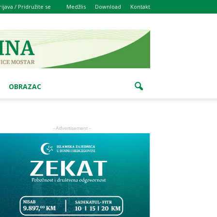
rijava / Pridružite se
Medžlis
Download
Kontakt
OBRAZAC
- Advertisement -