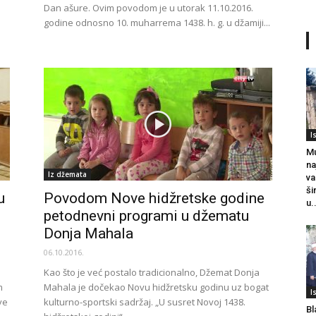
Dan ašure. Ovim povodom je u utorak 11.10.2016.
godine odnosno 10. muharrema 1438. h. g. u džamiji...
I
Mu
na
Iz džemata
va
ši
u
Povodom Nove hidžretske godine
u.
petodnevni programi u džematu
Donja Mahala
06.10.2016.
Kao što je već postalo tradicionalno, Džemat Donja
m
Mahala je dočekao Novu hidžretsku godinu uz bogat
I
ve
kulturno-sportski sadržaj. „U susret Novoj 1438.
Bl