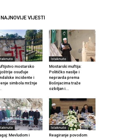
NAJNOVIJE VIJESTI
staknuto
Istaknuto
ftijstvo mostarsko
Mostarski muftija:
joštrije osuđuje
Političko nasilje i
ndalske incidente i
nepravda prema
renje simbola mržnje
Bošnjacima traže
..
ozbiljan i...
staknuto
Istaknuto
agaj: Mevludom i
Reagiranje povodom