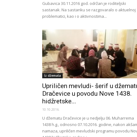
Gubavica 30.11.2016 god. održan je roditeljski
sastanak. Na sastanku se razgovaralo o aktuelnoj
problematici, kao i o aktivnostima...
Iz džemata
Upriličen mevludi- šerif u džemat
Dračevice u povodu Nove 1438.
hidžretske...
10.10.2016.
U džematu Dračevice je u nedjelju 06. Muharrema
1438 h.g., odnosno 07.10.2016. godine, nakon akša
namaza, upriličen mevludski programu povodu No