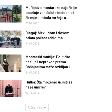
Muftijstvo mostarsko najoštrije
osuđuje vandalske incidente i
širenje simbola mržnje u...
27.07.2026.
Blagaj: Mevludom i dovom
odata počast šehidima
14.07.2026.
Mostarski muftija: Političko
nasilje i nepravda prema
Bošnjacima traže ozbiljan i...
24.07.2026.
Hutba: Šta možemo učiniti za
naše umrle?
02.11.2013.
Učitaj više