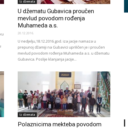
Iz džemata
U džematu Gubavica proučen
mevlud povodom rođenja
Muhameda a.s.
20.12.2016.
sku
U nedjelju,18.12.2016.god. iza jacije namaza u
u
prepunoj džamiji na Gubavici upriličen je i proučen
mevlud povodom rođenja Muhameda a.s. u džematu
Gubavica. Poslije klanjanja jacije...
Iz džemata
Polaznicima mekteba povodom