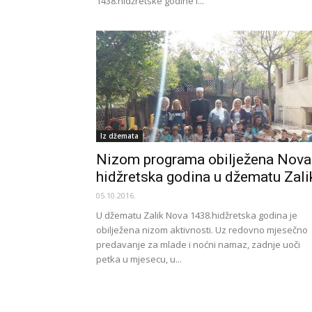
1438.hidžretske godine i...
Iz džemata
Nizom programa obilježena Nova
hidžretska godina u džematu Zali
05.10.2016.
U džematu Zalik Nova 1438.hidžretska godina je
obilježena nizom aktivnosti. Uz redovno mjesečno
predavanje za mlade i noćni namaz, zadnje uoči
petka u mjesecu, u...