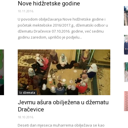
Nove hidžretske godine
10.11.2016.
U povodom obilježavanja Nove hidžretske godine i
početak mektebske 2016/2017.g., džematski odbor u
džematu Dračevice 07.10.2016. godine, već sedmu
godinu zaredom, upriličio je podjelu...
Iz džemata
Jevmu ašura obilježena u džematu
Dračevice
18.10.2016.
Deseti dan mjeseca muharrema obilježava se kao