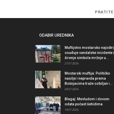
PRATITE
ODABIR UREDNIKA
Muftijstvo mostarsko najoštri
osuđuje vandalske incidente 
širenje simbola mržnje u...
27.07.2026.
Mostarski muftija: Političko
nasilje i nepravda prema
Bošnjacima traže ozbiljan i...
24.07.2026.
Blagaj: Mevludom i dovom
odata počast šehidima
14.07.2026.