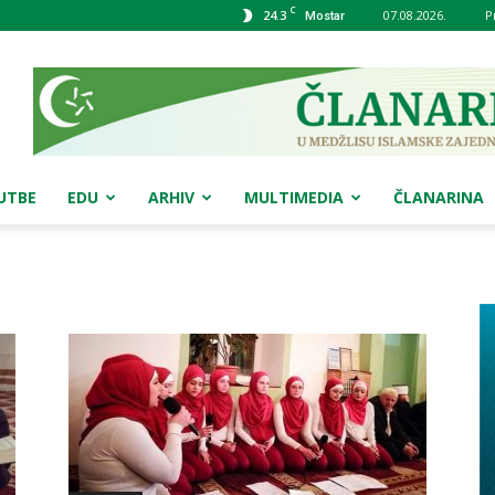
C
24.3
07.08.2026.
P
Mostar
UTBE
EDU
ARHIV
MULTIMEDIA
ČLANARINA