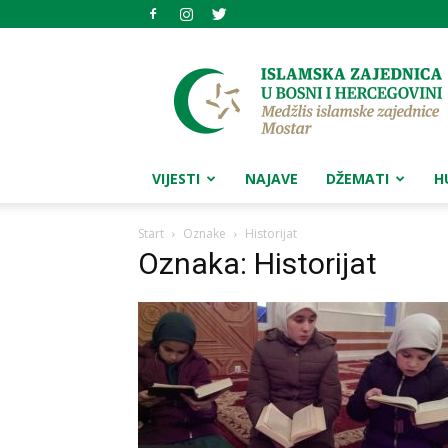
Medžlis
islamske
zajednice
Mostar
VIJESTI
NAJAVE
DŽEMATI
H
Start
Oznake
Historijat
Oznaka: Historijat