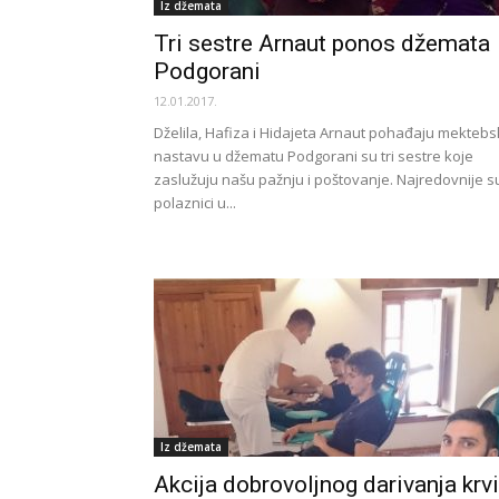
Iz džemata
Tri sestre Arnaut ponos džemata
Podgorani
12.01.2017.
Dželila, Hafiza i Hidajeta Arnaut pohađaju mekteb
nastavu u džematu Podgorani su tri sestre koje
zaslužuju našu pažnju i poštovanje. Najredovnije s
polaznici u...
Iz džemata
Akcija dobrovoljnog darivanja krvi