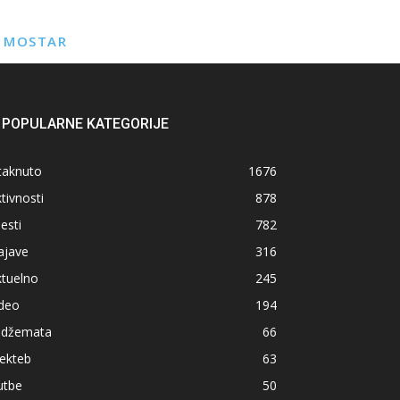
E MOSTAR
POPULARNE KATEGORIJE
taknuto
1676
tivnosti
878
jesti
782
ajave
316
ktuelno
245
ideo
194
z džemata
66
ekteb
63
utbe
50