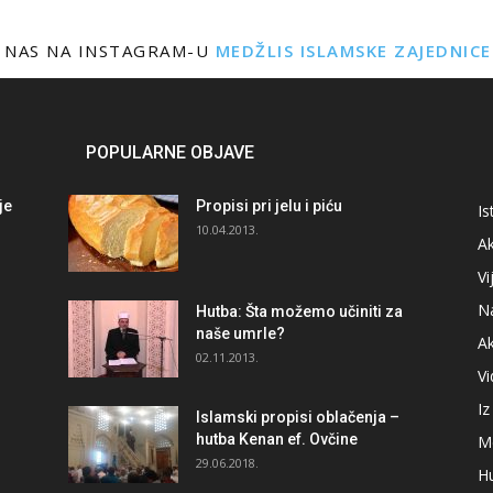
 NAS NA INSTAGRAM-U
MEDŽLIS ISLAMSKE ZAJEDNIC
POPULARNE OBJAVE
je
Propisi pri jelu i piću
Is
i
10.04.2013.
Ak
Vi
N
Hutba: Šta možemo učiniti za
naše umrle?
A
02.11.2013.
V
I
Islamski propisi oblačenja –
hutba Kenan ef. Ovčine
M
29.06.2018.
H