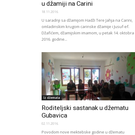
u džamiji na Carini
18.11.2016.
U saradnji sa džamijom Hadži Tere Jahja na Carini,
omladinskim krugom carinske džamije i Jusuf-ef.
Džafićem, džamijskim imamom, u petak 14. oktobra
2016. godine...
Iz džemata
Roditeljski sastanak u džematu
Gubavica
02.11.2016.
Povodom nove mektebske godine u džematu