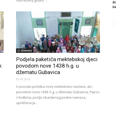
hidžretskoj godini“...
do
še
Iz džemata
Podjela paketića mektebskoj djeci
k
povodom nove 1438 h.g. u
džematu Gubavica
05.10.2016.
U povodu početka nove mektebske nastave, ali i
povodom nove 1438. h.g. u džematu Gubavica, Pijesci
i Hodbina, poslje obavljenog podne namaza,
upriličena je...