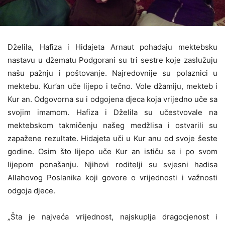
Dželila, Hafiza i Hidajeta Arnaut pohađaju mektebsku
nastavu u džematu Podgorani su tri sestre koje zaslužuju
našu pažnju i poštovanje. Najredovnije su polaznici u
mektebu. Kur’an uče lijepo i tečno. Vole džamiju, mekteb i
Kur an. Odgovorna su i odgojena djeca koja vrijedno uče sa
svojim imamom. Hafiza i Dželila su učestvovale na
mektebskom takmičenju našeg medžlisa i ostvarili su
zapažene rezultate. Hidajeta uči u Kur anu od svoje šeste
godine. Osim što lijepo uče Kur an ističu se i po svom
lijepom ponašanju. Njihovi roditelji su svjesni hadisa
Allahovog Poslanika koji govore o vrijednosti i važnosti
odgoja djece.
„Šta je najveća vrijednost, najskuplja dragocjenost i