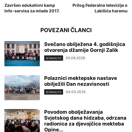
Završen edukativni kamp
Prilog Federalne televizije o
Info-servisa za mlade 2017.
Lakišića haremu
POVEZANI ČLANCI
Svečano obilježena 4. godišnjica
otvorenja džamije Gornji Zalik
05.06.2026.
ISTAKNUTO
Polaznici mektepske nastave
obilježili Dan nezavisnosti
04.03.2025.
ISTAKNUTO
Povodom obolježavanja
Svjetskog dana hidzaba, odrzana
radionica za djevojčice mekteba
Opine...