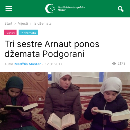
Start
Vijesti
Iz džemata
Vijesti
Iz džemata
Tri sestre Arnaut ponos
džemata Podgorani
2173
Autor
Medžlis Mostar
-
12.01.2017.