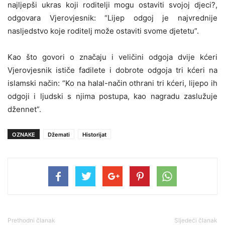
najljepši ukras koji roditelji mogu ostaviti svojoj djeci?,
odgovara Vjerovjesnik: “Lijep odgoj je najvrednije
nasljedstvo koje roditelj može ostaviti svome djetetu”.
Kao što govori o značaju i veličini odgoja dvije kćeri
Vjerovjesnik ističe fadilete i dobrote odgoja tri kćeri na
islamski način: “Ko na halal-način othrani tri kćeri, lijepo ih
odgoji i ljudski s njima postupa, kao nagradu zaslužuje
džennet”.
OZNAKE
Džemati
Historijat
Prethodni članak
Sljedeći članak