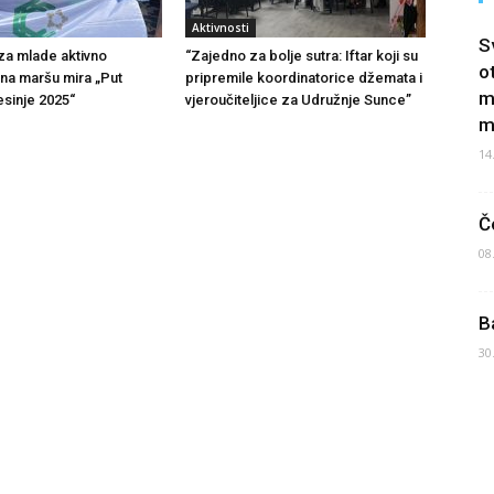
Aktivnosti
S
 za mlade aktivno
“Zajedno za bolje sutra: Iftar koji su
o
na maršu mira „Put
pripremile koordinatorice džemata i
m
sinje 2025“
vjeroučiteljice za Udružnje Sunce”
m
14
Č
08
B
30