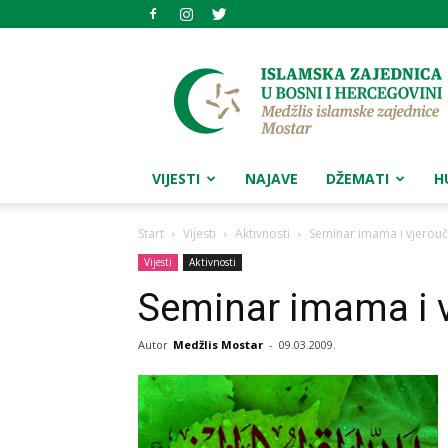
Medžlis
islamske
zajednice
Mostar
VIJESTI
NAJAVE
DŽEMATI
H
Start
Vijesti
Aktivnosti
Seminar imama i vjerouči
Vijesti
Aktivnosti
Seminar imama i v
Autor
Medžlis Mostar
-
09.03.2009.