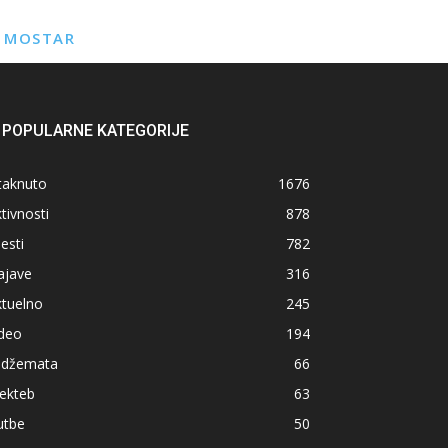
E MOSTAR
POPULARNE KATEGORIJE
taknuto
1676
tivnosti
878
jesti
782
ajave
316
ktuelno
245
ideo
194
z džemata
66
ekteb
63
utbe
50