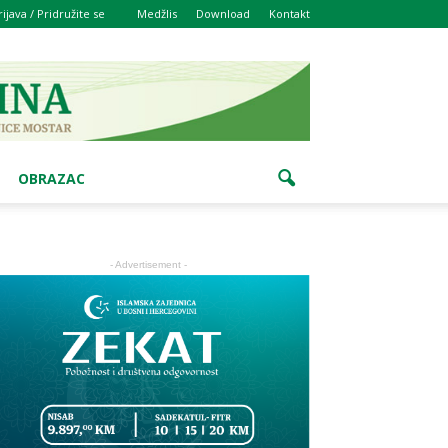
rijava / Pridružite se
Medžlis
Download
Kontakt
OBRAZAC
- Advertisement -