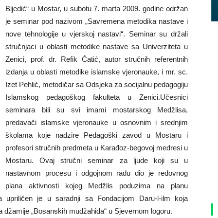
Bijedić“ u Mostar, u subotu 7. marta 2009. godine održan
je seminar pod nazivom „Savremena metodika nastave i
nove tehnologije u vjerskoj nastavi“. Seminar su držali
stručnjaci u oblasti metodike nastave sa Univerziteta u
Zenici, prof. dr. Refik Ćatić, autor stručnih referentnih
izdanja u oblasti metodike islamske vjeronauke, i mr. sc.
Izet Pehlić, metodičar sa Odsjeka za socijalnu pedagogiju
Islamskog pedagoškog fakulteta u Zenici.Učesnici
seminara bili su svi imami mostarskog Medžlisa,
predavači islamske vjeronauke u osnovnim i srednjim
školama koje nadzire Pedagoški zavod u Mostaru i
profesori stručnih predmeta u Karađoz-begovoj medresi u
Mostaru. Ovaj stručni seminar za ljude koji su u
nastavnom procesu i odgojnom radu dio je redovnog
plana aktivnosti kojeg Medžlis poduzima na planu
a upriličen je u saradnji sa Fondacijom Daru-l-ilm koja
anja džamije „Bosanskih mudžahida“ u Sjevernom logoru.