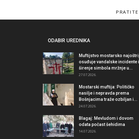
PRATITE
ODABIR UREDNIKA
Muftijstvo mostarsko najoštri
osuđuje vandalske incidente 
širenje simbola mržnje u...
27.07.2026.
Mostarski muftija: Političko
nasilje i nepravda prema
Bošnjacima traže ozbiljan i...
24.07.2026.
Blagaj: Mevludom i dovom
odata počast šehidima
14.07.2026.