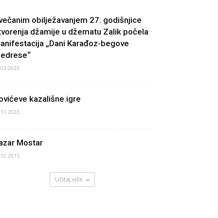
večanim obilježavanjem 27. godišnjice
tvorenja džamije u džematu Zalik počela
anifestacija „Dani Karađoz-begove
edrese“
.02.2023.
ovićeve kazališne igre
.11.2023.
azar Mostar
.12.2015.
Učitaj više