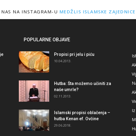
 NAS NA INSTAGRAM-U
MEDŽLIS ISLAMSKE ZAJEDNIC
POPULARNE OBJAVE
je
Propisi pri jelu i piću
Is
i
10.04.2013.
Ak
Vi
N
Hutba: Šta možemo učiniti za
naše umrle?
A
02.11.2013.
V
I
Islamski propisi oblačenja –
hutba Kenan ef. Ovčine
M
29.06.2018.
H