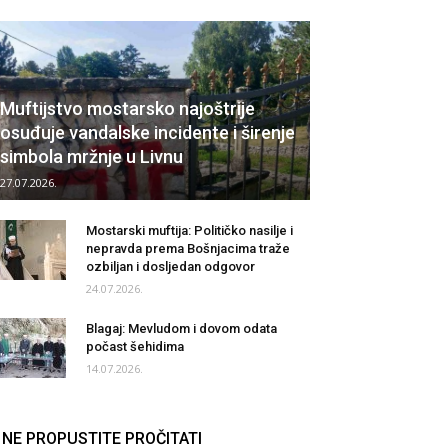
Muftijstvo mostarsko najoštrije
osuđuje vandalske incidente i širenje
simbola mržnje u Livnu
27.07.2026.
Mostarski muftija: Političko nasilje i
nepravda prema Bošnjacima traže
ozbiljan i dosljedan odgovor
24.07.2026.
Blagaj: Mevludom i dovom odata
počast šehidima
14.07.2026.
NE PROPUSTITE PROČITATI