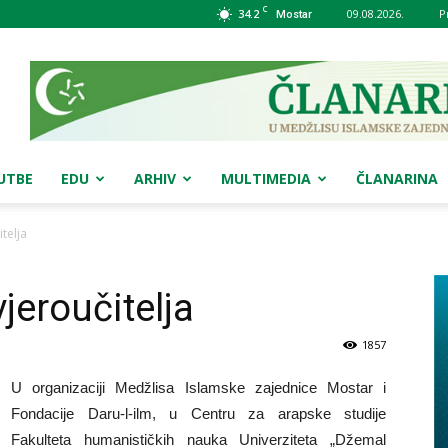
C
34.2
09.08.2026.
P
Mostar
UTBE
EDU
ARHIV
MULTIMEDIA
ČLANARINA
telja
jeroučitelja
1857
U organizaciji Medžlisa Islamske zajednice Mostar i
Fondacije Daru-l-ilm, u Centru za arapske studije
Fakulteta humanističkih nauka Univerziteta „Džemal