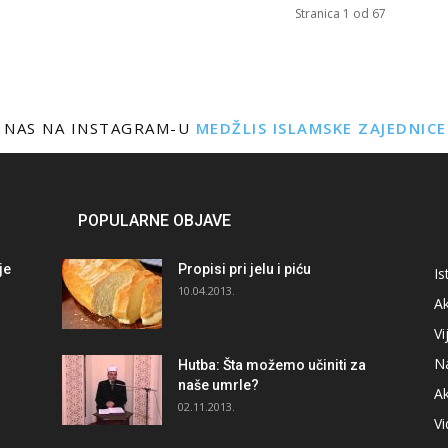
Stranica 1 od 67
 NAS NA INSTAGRAM-U
MEDŽLIS ISLAMSKE ZAJEDNIC
POPULARNE OBJAVE
je
Propisi pri jelu i piću
Is
i
10.04.2013.
Ak
Vi
N
Hutba: Šta možemo učiniti za
naše umrle?
A
02.11.2013.
V