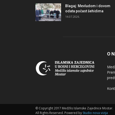
Blagaj: Mevludom i dovom
odata počast šehidima
14.07.2026.
O 
Medž
Prem
pred
Kont
© Copyright 2017 Medžlis Islamske Zajednice Mostar.
All Rights Reserved. Powered by
Studio nova vizija