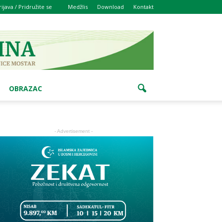
rijava / Pridružite se
Medžlis
Download
Kontakt
OBRAZAC
- Advertisement -