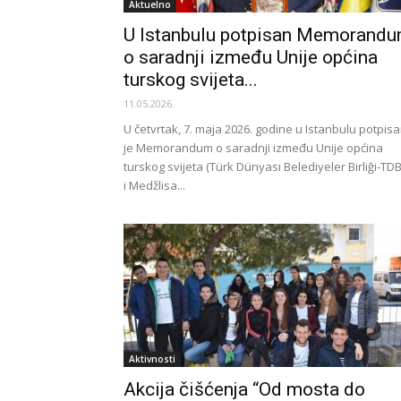
Aktuelno
U Istanbulu potpisan Memorand
o saradnji između Unije općina
turskog svijeta...
11.05.2026.
U četvrtak, 7. maja 2026. godine u Istanbulu potpis
je Memorandum o saradnji između Unije općina
turskog svijeta (Türk Dünyası Belediyeler Birliği-TD
i Medžlisa...
Aktivnosti
Akcija čišćenja “Od mosta do