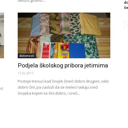
tekuću godinu....
do
še
Aktivnosti
Podjela školskog pribora jetimima
17.02.2017.
Postoje trenuci kad čovjek čineći dobro drugom, sebi
dobro čini, pa zasluži da se meleci raduju sreći
ci
čovjeka kojem se čini dobro, i sreći...