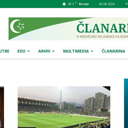
C
21.1
09.08.2026.
P
Mostar
UTBE
EDU
ARHIV
MULTIMEDIA
ČLANARINA