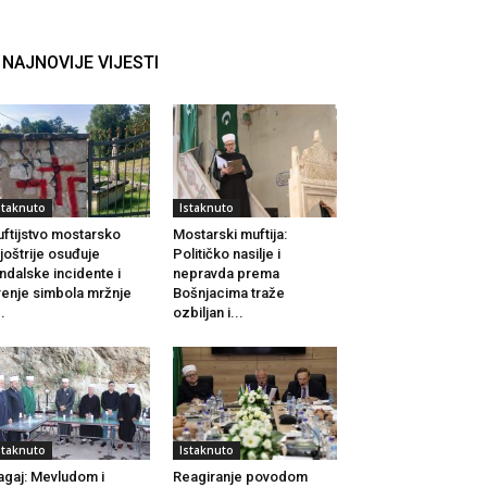
NAJNOVIJE VIJESTI
staknuto
Istaknuto
ftijstvo mostarsko
Mostarski muftija:
joštrije osuđuje
Političko nasilje i
ndalske incidente i
nepravda prema
renje simbola mržnje
Bošnjacima traže
..
ozbiljan i...
staknuto
Istaknuto
agaj: Mevludom i
Reagiranje povodom