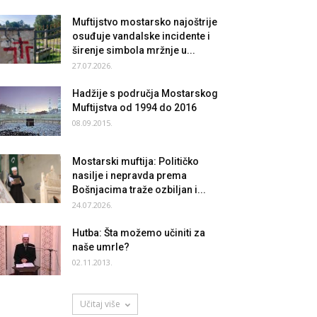
Muftijstvo mostarsko najoštrije
osuđuje vandalske incidente i
širenje simbola mržnje u...
27.07.2026.
Hadžije s područja Mostarskog
Muftijstva od 1994 do 2016
08.09.2015.
Mostarski muftija: Političko
nasilje i nepravda prema
Bošnjacima traže ozbiljan i...
24.07.2026.
Hutba: Šta možemo učiniti za
naše umrle?
02.11.2013.
Učitaj više