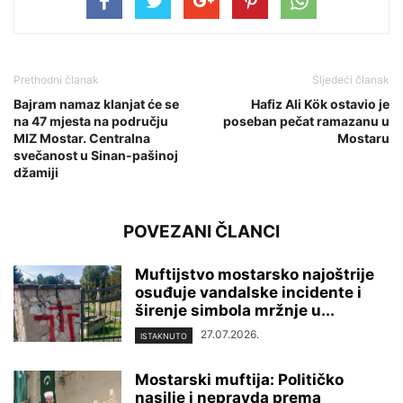
Prethodni članak
Sljedeći članak
Bajram namaz klanjat će se
Hafiz Ali Kök ostavio je
na 47 mjesta na području
poseban pečat ramazanu u
MIZ Mostar. Centralna
Mostaru
svečanost u Sinan-pašinoj
džamiji
POVEZANI ČLANCI
Muftijstvo mostarsko najoštrije
osuđuje vandalske incidente i
širenje simbola mržnje u...
27.07.2026.
ISTAKNUTO
Mostarski muftija: Političko
nasilje i nepravda prema