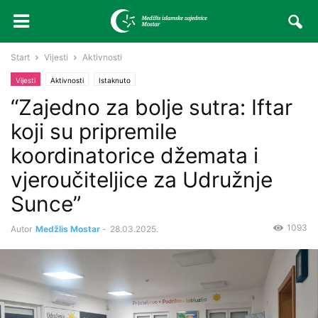
Start
Vijesti
Aktivnosti
Vijesti
Aktivnosti
Istaknuto
“Zajedno za bolje sutra: Iftar
koji su pripremile
koordinatorice džemata i
vjeroučiteljice za Udružnje
Sunce”
1093
Autor
Medžlis Mostar
-
28.03.2025.