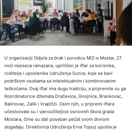
U organizaciji Odjela za brak i porodicu MIZ-e Mostar, 27.
noći mjeseca ramazana, upriličen je iftar za korisnike,
roditelje i uposlenike Udruženja Sunce, koje se bavi
podrškom osobama sa intelektualnim i kombinovanim
teškoćama. Ovaj iftar ima dugu tradiciju, a pripremile su ga
Koordinatorice džemata Dračevice, Gnojnice, Brankovac,
Balinovac, Zalik i Vrapčići. Osim njih, u pripremi iftara
učestvovale su i vjeroučiteljice osnovnih škola grada
Mostara, čime su dali poseban pečat ovom divnom
događaju. Direktorica Udruženja Erna Topuz uputila je