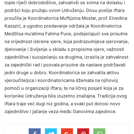
tople riječi dobrodošlice, zahvalivši se svima na dolasku i
podršci koju pružaju ovom Udruženju. Dovu poslije iftara
proučila je Koordinatorica Muftijstva Mostar, prof. Elvedina
Kazazić, a ugodno predavanje održala je Koordinatorica
Medžlisa mu’allima Fatima Puce, podsjećajući sve prisutne
na vrijednost iskrene vjere, koja podrazumijeva vjerovanje,
djelovanje i življenje u skladu s propisima vjere, važnosti
zajedništva i suosjećanju sa drugima, izrazila je zahvalnost
za zajednički rad i pozvala prisutne da nastave podržavati
jedni druge u dobru. Koordinatorica se zahvalila aktivu
vjeroučiteljica i koordinatoricama džemata na njihovoj
pomoći u organizaciji iftara, te na ličnoj posjeti koja je za
korisnike Udruženja bila izuzetno značajna. Tradicija ovog
iftara traje već dugi niz godina, a svaki put donosi novo
zajedništvo i jačanje veza među članovima zajednice.