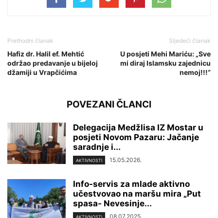
Prethodni članak
Sljedeći članak
Hafiz dr. Halil ef. Mehtić
U posjeti Mehi Mariću: „Sve
održao predavanje u bijeloj
mi diraj Islamsku zajednicu
džamiji u Vrapčićima
nemoj!!!“
POVEZANI ČLANCI
Delegacija Medžlisa IZ Mostar u
posjeti Novom Pazaru: Jačanje
saradnje i...
15.05.2026.
AKTIVNOSTI
Info-servis za mlade aktivno
učestvovao na maršu mira „Put
spasa- Nevesinje...
08.07.2025.
AKTIVNOSTI