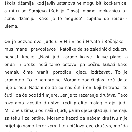
škola, džamija, kod javih ustanova ne mogu biti kockarnice,
a mi u po Sarajeva (Kobilja Glava) imamo kockarnicu uz
samu džamiju. Kako je to moguće“, zapitao se reisu-l-
ulema.
On je pozvao sve ljude u BiH i Srbe i Hrvate i Bošnjake, i
muslimane i pravoslavce i katolike da se zajednički odupru
pošasti kocke. „Naši ljudi zarade kakve -takve plaće, a
onda ih preko noći tamo ostave, pa počnu kukati kako
nemaju čime hraniti porodicu, djecu izdržavati. To je
sramotno. To je nemoralno. Moramo podići glas i reći da to
nije uredu. Nadam se da će nas čuti i oni koji bi trebali to
čuti i da će pooštiri mjere. Jer je to razaranje društva. Tako
razaramo vlastito društvo, radi profita malog broja ljudi.
Milione uzimaju od naših ljudi, pa im djeca gladuju i nemaju
za teku i za patike. Moramo kazati da našem društvu nije
prijetnja samo terorizam. I to uništava ovo društvo, možda