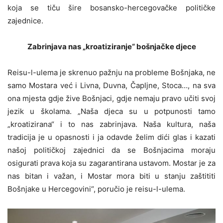
koja se tiču šire bosansko-hercegovačke političke
zajednice.
Zabrinjava nas „kroatiziranje“ bošnjačke djece
Reisu-l-ulema je skrenuo pažnju na probleme Bošnjaka, ne
samo Mostara već i Livna, Duvna, Čapljne, Stoca…, na sva
ona mjesta gdje žive Bošnjaci, gdje nemaju pravo učiti svoj
jezik u školama. „Naša djeca su u potpunosti tamo
„kroatizirana“ i to nas zabrinjava. Naša kultura, naša
tradicija je u opasnosti i ja odavde želim dići glas i kazati
našoj političkoj zajednici da se Bošnjacima moraju
osigurati prava koja su zagarantirana ustavom. Mostar je za
nas bitan i važan, i Mostar mora biti u stanju zaštititi
Bošnjake u Hercegovini“, poručio je reisu-l-ulema.