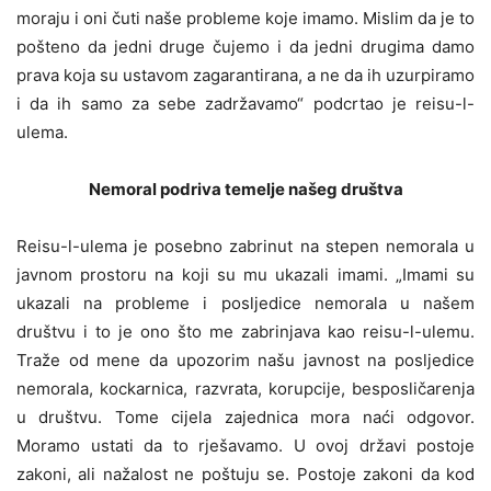
moraju i oni čuti naše probleme koje imamo. Mislim da je to
pošteno da jedni druge čujemo i da jedni drugima damo
prava koja su ustavom zagarantirana, a ne da ih uzurpiramo
i da ih samo za sebe zadržavamo“ podcrtao je reisu-l-
ulema.
Nemoral podriva temelje našeg društva
Reisu-l-ulema je posebno zabrinut na stepen nemorala u
javnom prostoru na koji su mu ukazali imami. „Imami su
ukazali na probleme i posljedice nemorala u našem
društvu i to je ono što me zabrinjava kao reisu-l-ulemu.
Traže od mene da upozorim našu javnost na posljedice
nemorala, kockarnica, razvrata, korupcije, besposličarenja
u društvu. Tome cijela zajednica mora naći odgovor.
Moramo ustati da to rješavamo. U ovoj državi postoje
zakoni, ali nažalost ne poštuju se. Postoje zakoni da kod