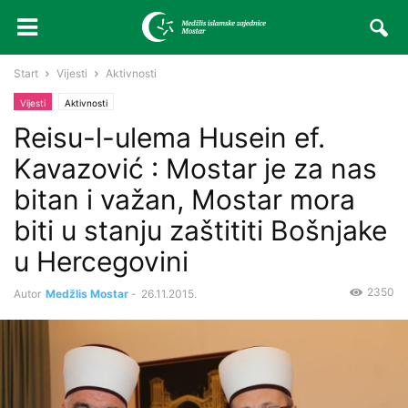
Start
Vijesti
Aktivnosti
Vijesti
Aktivnosti
Reisu-l-ulema Husein ef.
Kavazović : Mostar je za nas
bitan i važan, Mostar mora
biti u stanju zaštititi Bošnjake
u Hercegovini
2350
Autor
Medžlis Mostar
-
26.11.2015.