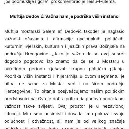
još podmuklije i gore“, prokomentirao je reisu-l-ulema.
Muftija Dedović: Važna nam je podrška viših instanci
Muftija mostarski Salem ef. Dedović također je naglasio
važnost očuvanja i afirmacije nacionalnih političkih,
kulturnih, vjerskih, kulturnih i jezičkih prava Bošnjaka na
području Hrcegovine. „Jako je važno da se ovaj susret
dogodio pogotovo što znamo da će se u Mostaru u
narednom periodu rješavati krupna politička pitanja.
Podrška viših instanci i hijerarhija u ovom segmentu je
bitna, ne samo za Mostar već i na širem području
Hercegovine. To pitanje posjvešćujemo našim političkim
predstavnicima. Ovo je dobra prilika da ponovo podcrtaom
važnost takve svijesti. Ovaj prostor je u nezavidnoj
situaciji. Mi nismo pesimisti i dosada smo pokazali svoju
odlučnost i odvažnost, ali nam je od velikog značaja
podrška hijerarhija koje razumiju posebnosti svakog