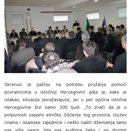
Skrenuo je pažnju na potrebu pružanja pomoći
povratnicima u istočnoj Hercegovini gdje je, kako je
istakao, situacija poražavajuće, jer u pet općina istočne
Hercegovine živi samo 300 ljudi. „To znači da je u
potpunosti uspjelo etničko čišćenje tog prostora. Izuzev
imama i Islamske zajednice i nešto naših džematlija tamo
nas više nema. Ista nas sudbina čeka i na drugim