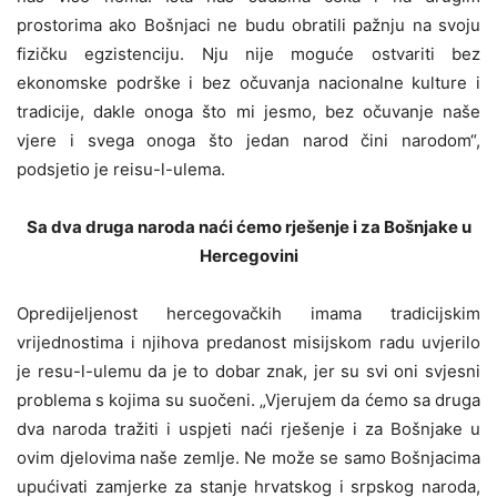
prostorima ako Bošnjaci ne budu obratili pažnju na svoju
fizičku egzistenciju. Nju nije moguće ostvariti bez
ekonomske podrške i bez očuvanja nacionalne kulture i
tradicije, dakle onoga što mi jesmo, bez očuvanje naše
vjere i svega onoga što jedan narod čini narodom“,
podsjetio je reisu-l-ulema.
Sa dva druga naroda naći ćemo rješenje i za Bošnjake u
Hercegovini
Opredijeljenost hercegovačkih imama tradicijskim
vrijednostima i njihova predanost misijskom radu uvjerilo
je resu-l-ulemu da je to dobar znak, jer su svi oni svjesni
problema s kojima su suočeni. „Vjerujem da ćemo sa druga
dva naroda tražiti i uspjeti naći rješenje i za Bošnjake u
ovim djelovima naše zemlje. Ne može se samo Bošnjacima
upućivati zamjerke za stanje hrvatskog i srpskog naroda,