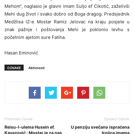
Mehom“, naglasio je glavni imam Suljo ef Cikotić, zaželivši
Mehi dug život i svako dobro od Boga dragog. Predsjednik
Medžlisa IZ-e Mostar Ramiz Jelovac na kraju posjete u
znak pažnje i poštovanja Mehi je poklonio levhu s
početnim ajetom sure Fatiha.
Hasan Eminović
OZNAKE
Aktivnosti
Prethodni članak
Sljedeći članak
Reisu-l-ulema Husein ef.
U penziju svečano ispraćena
Kavazović : Mostar je za nas
trojica imama