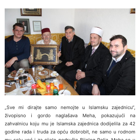
„Sve mi dirajte samo nemojte u Islamsku zajednicu“,
živopisno i gordo naglašava Meha, pokazujući na
zahvalnicu koju mu je Islamska zajednica dodijelila za 42
godine rada i truda za opću dobrobit, ne samo u rodnom
mu selu već i za cijelo područje Bijelog Polja. Meha se u