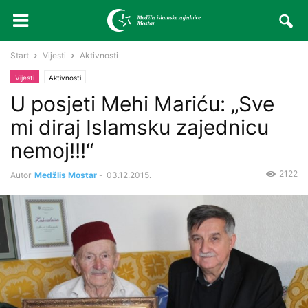
Start
Vijesti
Aktivnosti
Vijesti
Aktivnosti
U posjeti Mehi Mariću: „Sve
mi diraj Islamsku zajednicu
nemoj!!!“
2122
Autor
Medžlis Mostar
-
03.12.2015.