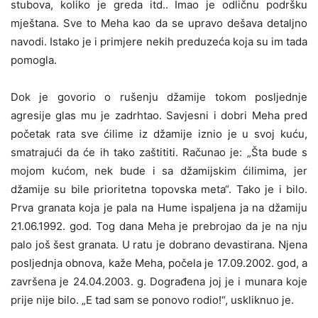
stubova, koliko je greda itd.. Imao je odličnu podršku
mještana. Sve to Meha kao da se upravo dešava detaljno
navodi. Istako je i primjere nekih preduzeća koja su im tada
pomogla.
Dok je govorio o rušenju džamije tokom posljednje
agresije glas mu je zadrhtao. Savjesni i dobri Meha pred
početak rata sve ćilime iz džamije iznio je u svoj kuću,
smatrajući da će ih tako zaštititi. Računao je: „Šta bude s
mojom kućom, nek bude i sa džamijskim ćilimima, jer
džamije su bile prioritetna topovska meta“. Tako je i bilo.
Prva granata koja je pala na Hume ispaljena ja na džamiju
21.06.1992. god. Tog dana Meha je prebrojao da je na nju
palo još šest granata. U ratu je dobrano devastirana. Njena
posljednja obnova, kaže Meha, počela je 17.09.2002. god, a
završena je 24.04.2003. g. Dograđena joj je i munara koje
prije nije bilo. „E tad sam se ponovo rodio!“, uskliknuo je.