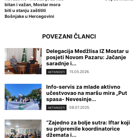
bitan i važan, Mostar mora
biti u stanju zaštititi
Bošnjake u Hercegovini
POVEZANI ČLANCI
Delegacija Medžlisa IZ Mostar u
posjeti Novom Pazaru: Jačanje
saradnje i...
15.05.2026.
AKTIVNOSTI
Info-servis za mlade aktivno
učestvovao na maršu mira „Put
spasa- Nevesinje...
08.07.2025.
AKTIVNOSTI
“Zajedno za bolje sutra: Iftar koji
su pripremile koordinatorice
džemata i...