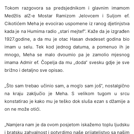
Tokom razgovora sa predsjednikom i glavnim imamom
Medžlis aIZ-e Mostar Ramizom Jelovcem i Suljom ef.
Cikotićem Meha je evocirao uspomene iz ranog djetinjstva
kada je na Humima radio „stari mejtef“. Kaže da je izgrađen
1927.godine, a da mu je otac Hasan dvadeset godina bio
imam u selu. Tek kod jednog datuma, a pomenuo ih je
mnogo, Meha se malo dvoumio pa je zamolio mjesnog
imama Admir ef. Čopelja da mu „doda“ svesku gdje je sve
brižno i detaljno sve opisao.
„Što sam trebao učinio sam, a mog’o sam još“, nostalgično
na kraju zaključio je Meha. S velikom tugom u srcu
konstatirao je kako mu je teško dok sluša ezan s džamije a
on ne može otići.
„Namjera nam je da ovom posjetom iskažemo toplu ljudsku
i bratsku zahvalnost i potvrdimo naše prijateljstvo sa našim