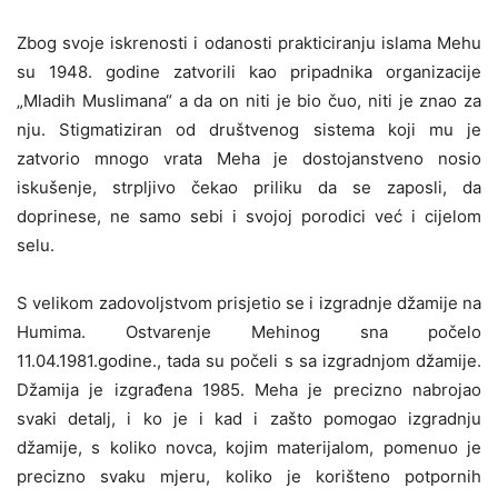
Zbog svoje iskrenosti i odanosti prakticiranju islama Mehu
su 1948. godine zatvorili kao pripadnika organizacije
„Mladih Muslimana“ a da on niti je bio čuo, niti je znao za
nju. Stigmatiziran od društvenog sistema koji mu je
zatvorio mnogo vrata Meha je dostojanstveno nosio
iskušenje, strpljivo čekao priliku da se zaposli, da
doprinese, ne samo sebi i svojoj porodici već i cijelom
selu.
S velikom zadovoljstvom prisjetio se i izgradnje džamije na
Humima. Ostvarenje Mehinog sna počelo
11.04.1981.godine., tada su počeli s sa izgradnjom džamije.
Džamija je izgrađena 1985. Meha je precizno nabrojao
svaki detalj, i ko je i kad i zašto pomogao izgradnju
džamije, s koliko novca, kojim materijalom, pomenuo je
precizno svaku mjeru, koliko je korišteno potpornih