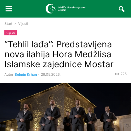
Start
Vijesti
Vijesti
“Tehlil lađa”: Predstavljena
nova ilahija Hora Medžlisa
Islamske zajednice Mostar
275
Autor
Belmin Krhan
-
29.05.2026.