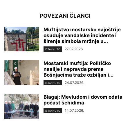
POVEZANI ČLANCI
Muftijstvo mostarsko najoštrije
osuđuje vandalske incidente i
širenje simbola mržnje u...
27.07.2026.
ISTAKNUTO
Mostarski muftija: Političko
nasilje i nepravda prema
Bošnjacima traže ozbiljan i...
24.07.2026.
ISTAKNUTO
Blagaj: Mevludom i dovom odata
počast šehidima
14.07.2026.
ISTAKNUTO