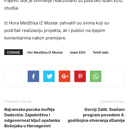
Pajević dok je snimanje realizovano uz podršku Islam EDU
studija.
Iz Hora Medžlisa IZ Mostar zahvalili su svima koji su
podržali realizaciju projekta, ali i publici na lijepim
komentarima nakon premijere.
OZNAKE
Hor Medžlisa IZ Mostar
Islam EDU
Tehlil lađa
Prethodni članak
Sljedeći članak
Bajramska poruka muftije
Gornji Zalik: Svečani
Dedovića: Zajedništvo i
program povodom 4.
odgovornost ključ opstanka
godišnjice otvorenja džamije
Bošnjaka u Hercegovini