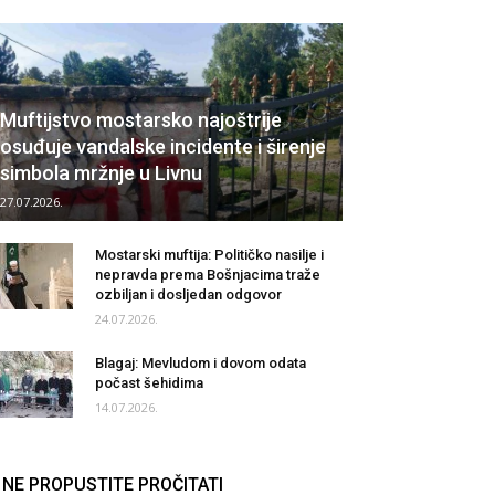
Muftijstvo mostarsko najoštrije
osuđuje vandalske incidente i širenje
simbola mržnje u Livnu
27.07.2026.
Mostarski muftija: Političko nasilje i
nepravda prema Bošnjacima traže
ozbiljan i dosljedan odgovor
24.07.2026.
Blagaj: Mevludom i dovom odata
počast šehidima
14.07.2026.
NE PROPUSTITE PROČITATI