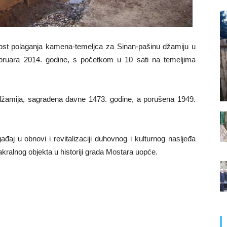
ost polaganja kamena-temeljca za Sinan-pašinu džamiju u
ebruara 2014. godine, s početkom u 10 sati na temeljima
 džamija, sagrađena davne 1473. godine, a porušena 1949.
đaj u obnovi i revitalizaciji duhovnog i kulturnog nasljeđa
sakralnog objekta u historiji grada Mostara uopće.