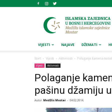
Medžlis
islamske
zajednice
Mostar
VIJESTI
NAJAVE
DŽEMATI
H
Start
Vijesti
Aktivnosti
Polaganje kamena-temelj
Vijesti
Aktivnosti
Polaganje kamen
pašinu džamiju 
Autor
Medžlis Mostar
-
04.02.2014.