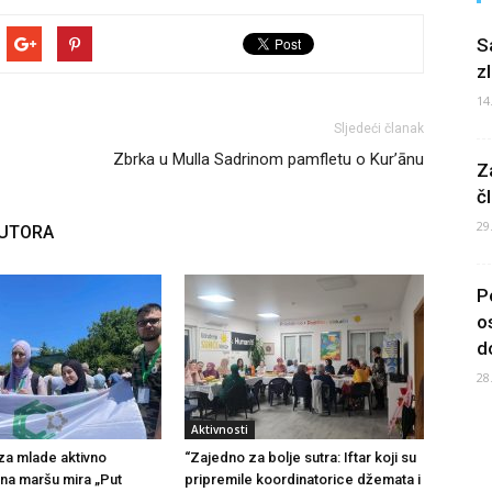
S
z
14
Sljedeći članak
Zbrka u Mulla Sadrinom pamfletu o Kur’ānu
Z
č
29
AUTORA
P
o
d
28
Aktivnosti
 za mlade aktivno
“Zajedno za bolje sutra: Iftar koji su
na maršu mira „Put
pripremile koordinatorice džemata i