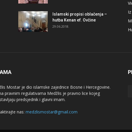
V
I
Islamski propisi oblačenja –
hutba Kenan ef. Ovčine
M
29.06.2018.
H
NAMA
P
lis Mostar je dio islamske zajednice Bosne i Hercegovine.
a pravnim regulativama Medžlis je pravno lice kojeg
stavljaju predsjednik i glavni imam.
aktirajte nas:
medzlismostar@gmail.com