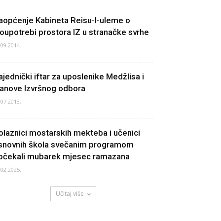
aopćenje Kabineta Reisu-l-uleme o
loupotrebi prostora IZ u stranačke svrhe
.09.2014.
ajednički iftar za uposlenike Medžlisa i
lanove Izvršnog odbora
.07.2013.
olaznici mostarskih mekteba i učenici
snovnih škola svečanim programom
očekali mubarek mjesec ramazana
.02.2025.
Učitaj više