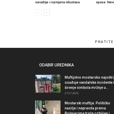
saradnje i razmjena iskustava
spasa- Neve
PRATITE
ODABIR UREDNIKA
Muftijstvo mostarsko najoštri
osuđuje vandalske incidente 
širenje simbola mržnje u...
27.07.2026.
Mostarski muftija: Političko
nasilje i nepravda prema
Bošnjacima traže ozbiljan i...