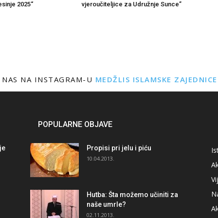
sinje 2025“
vjeroučiteljice za Udružnje Sunce”
 NAS NA INSTAGRAM-U
MEDŽLIS ISLAMSKE ZAJEDNIC
POPULARNE OBJAVE
je
Propisi pri jelu i piću
Is
i
10.04.2013.
Ak
Vi
N
Hutba: Šta možemo učiniti za
naše umrle?
A
02.11.2013.