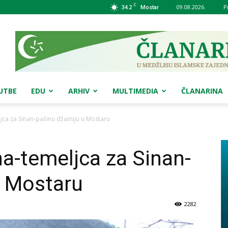
C
34.2
09.08.2026.
P
Mostar
UTBE
EDU
ARHIV
MULTIMEDIA
ČLANARINA
ca za Sinan-pašinu džamiju u Mostaru
a-temeljca za Sinan-
u Mostaru
2282