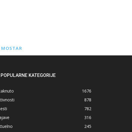
E MOSTAR
POPULARNE KATEGORIJE
taknuto
1676
tivnosti
878
jesti
782
ajave
316
ktuelno
245