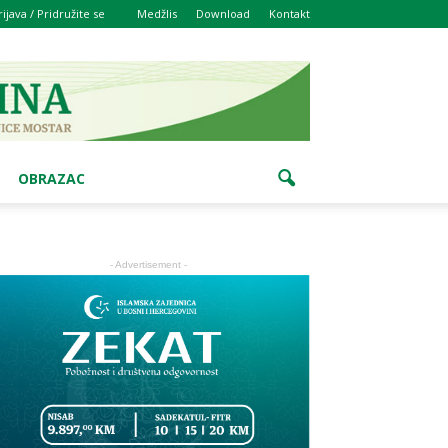
rijava / Pridružite se
Medžlis
Download
Kontakt
OBRAZAC
- Advertisement -