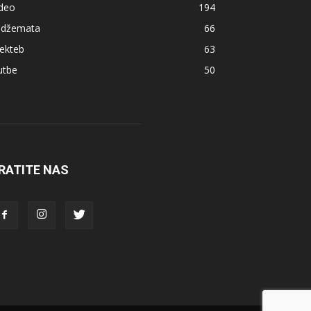
ideo
194
z džemata
66
ekteb
63
utbe
50
RATITE NAS