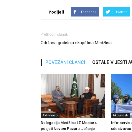
Podijeli
Facebook
Twitter
Prethodni članak
Održana godišnja skupština Medžlisa
POVEZANI ČLANCI
OSTALE VIJESTI 
Aktivnosti
Aktivnosti
Delegacija Medžlisa IZ Mostar u
Info-servis
posjeti Novom Pazaru: Jačanje
učestvovao 