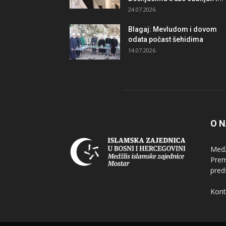
24.07.2026.
Blagaj: Mevludom i dovom
odata počast šehidima
14.07.2026.
O 
Medž
Prem
pred
Kont