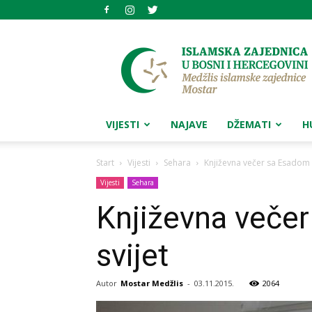
Medžlis
islamske
zajednice
Mostar
VIJESTI
NAJAVE
DŽEMATI
H
Start
Vijesti
Sehara
Književna večer sa Esadom 
Vijesti
Sehara
Književna veče
svijet
Autor
Mostar Medžlis
-
03.11.2015.
2064