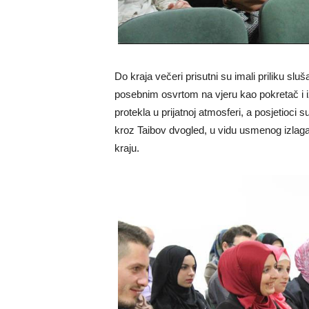
Do kraja večeri prisutni su imali priliku s
posebnim osvrtom na vjeru kao pokretač i i
protekla u prijatnoj atmosferi, a posjetioci 
kroz Taibov dvogled, u vidu usmenog izlaganj
kraju.