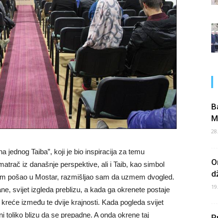
B
M
28
 jednog Taiba”, koji je bio inspiracija za temu
O
atrač iz današnje perspektive, ali i Taib, kao simbol
d
am pošao u Mostar, razmišljao sam da uzmem dvogled.
19
ne, svijet izgleda preblizu, a kada ga okrenete postaje
se kreće između te dvije krajnosti. Kada pogleda svijet
 toliko blizu da se prepadne. A onda okrene taj
P