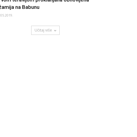
žamija na Babunu
.05.2019.
Učitaj više