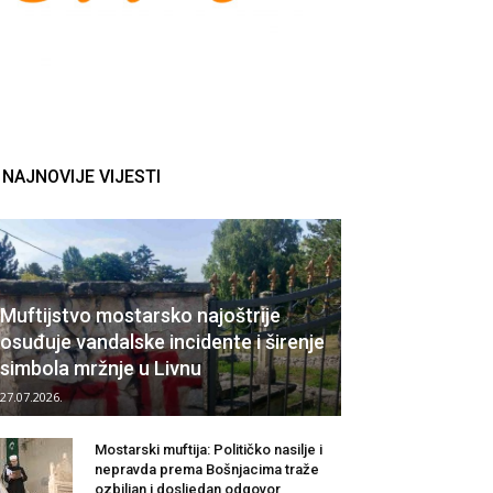
NAJNOVIJE VIJESTI
Muftijstvo mostarsko najoštrije
osuđuje vandalske incidente i širenje
simbola mržnje u Livnu
27.07.2026.
Mostarski muftija: Političko nasilje i
nepravda prema Bošnjacima traže
ozbiljan i dosljedan odgovor