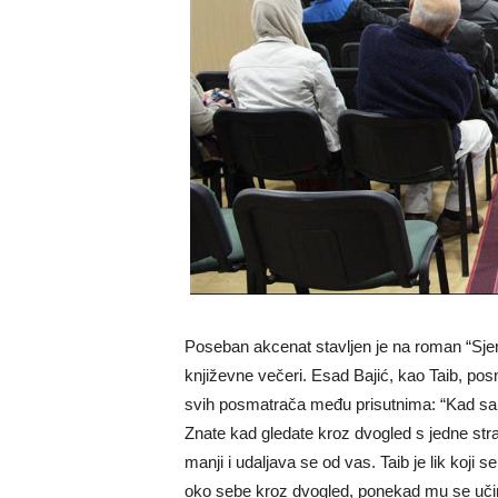
Poseban akcenat stavljen je na roman “Sjena
književne večeri. Esad Bajić, kao Taib, posm
svih posmatrača među prisutnima: “Kad s
Znate kad gledate kroz dvogled s jedne stra
manji i udaljava se od vas. Taib je lik koji 
oko sebe kroz dvogled, ponekad mu se učini