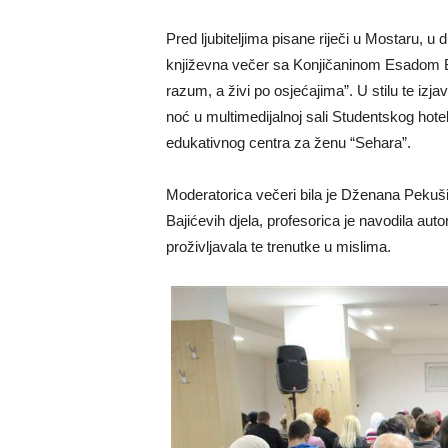
Pred ljubiteljima pisane riječi u Mostaru, u
književna večer sa Konjičaninom Esadom Baj
razum, a živi po osjećajima”. U stilu te izja
noć u multimedijalnoj sali Studentskog hotel
edukativnog centra za ženu “Sehara”.
Moderatorica večeri bila je Dženana Pekušić
Bajićevih djela, profesorica je navodila aut
proživljavala te trenutke u mislima.