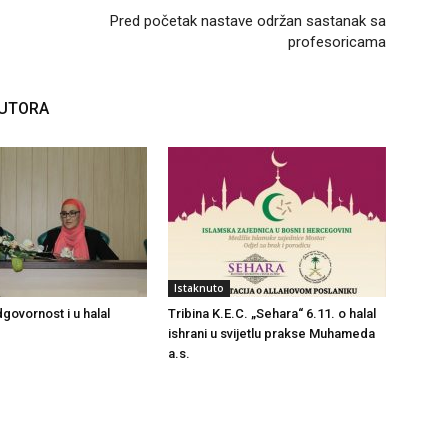
Pred početak nastave održan sastanak sa
profesoricama
AUTORA
Istaknuto
govornost i u halal
Tribina K.E.C. „Sehara“ 6.11. o halal
ishrani u svijetlu prakse Muhameda
a.s.