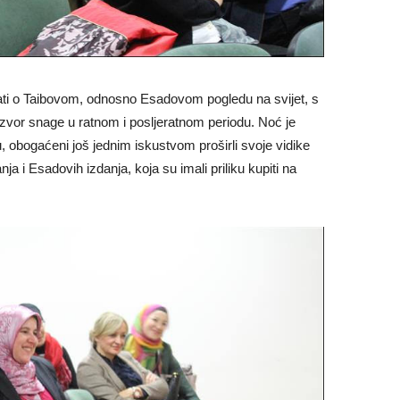
lušati o Taibovom, odnosno Esadovom pogledu na svijet, s
zvor snage u ratnom i posljeratnom periodu. Noć je
su, obogaćeni još jednim iskustvom proširli svoje vidike
a i Esadovih izdanja, koja su imali priliku kupiti na