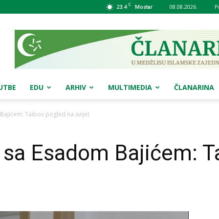
C
23.4
08.08.2026.
P
Mostar
UTBE
EDU
ARHIV
MULTIMEDIA
ČLANARINA
Bajićem: Taibov pogled na svijet
r sa Esadom Bajićem: T