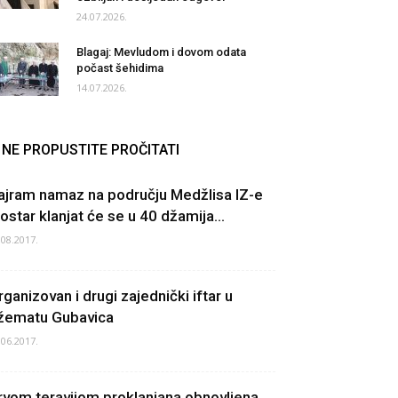
24.07.2026.
Blagaj: Mevludom i dovom odata
počast šehidima
14.07.2026.
NE PROPUSTITE PROČITATI
ajram namaz na području Medžlisa IZ-e
ostar klanjat će se u 40 džamija...
.08.2017.
rganizovan i drugi zajednički iftar u
žematu Gubavica
.06.2017.
rvom teravijom proklanjana obnovljena