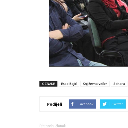
OZNAKE
Esad Bajić
Književna večer
Sehara
Podijeli
Facebook
Twitter
Prethodni članak