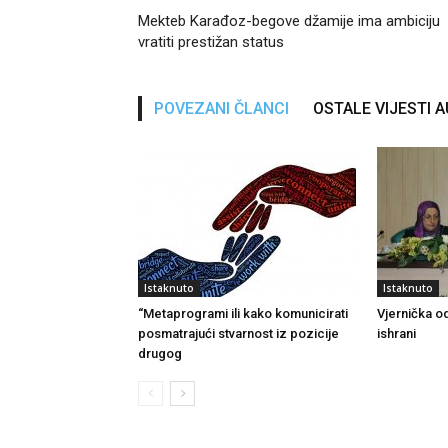
Mekteb Karađoz-begove džamije ima ambiciju
vratiti prestižan status
POVEZANI ČLANCI
OSTALE VIJESTI 
Istaknuto
Istaknuto
“Metaprogrami ili kako komunicirati
Vjernička od
posmatrajući stvarnost iz pozicije
ishrani
drugog