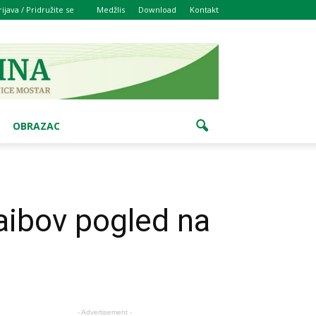
rijava / Pridružite se
Medžlis
Download
Kontakt
OBRAZAC
aibov pogled na
- Advertisement -