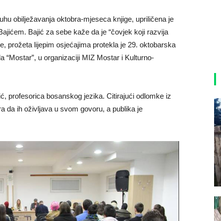
 duhu obilježavanja oktobra-mjeseca knjige, upriličena je
ićem. Bajić za sebe kaže da je “čovjek koji razvija
ve, prožeta lijepim osjećajima protekla je 29. oktobarska
a “Mostar”, u organizaciji MIZ Mostar i Kulturno-
, profesorica bosanskog jezika. Citirajući odlomke iz
ora da ih oživljava u svom govoru, a publika je