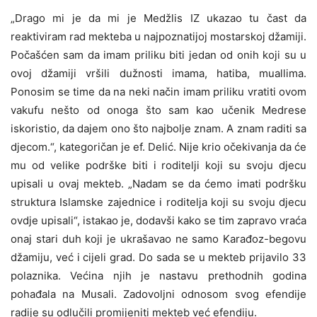
„Drago mi je da mi je Medžlis IZ ukazao tu čast da
reaktiviram rad mekteba u najpoznatijoj mostarskoj džamiji.
Počašćen sam da imam priliku biti jedan od onih koji su u
ovoj džamiji vršili dužnosti imama, hatiba, muallima.
Ponosim se time da na neki način imam priliku vratiti ovom
vakufu nešto od onoga što sam kao učenik Medrese
iskoristio, da dajem ono što najbolje znam. A znam raditi sa
djecom.“, kategoričan je ef. Delić. Nije krio očekivanja da će
mu od velike podrške biti i roditelji koji su svoju djecu
upisali u ovaj mekteb. „Nadam se da ćemo imati podršku
struktura Islamske zajednice i roditelja koji su svoju djecu
ovdje upisali“, istakao je, dodavši kako se tim zapravo vraća
onaj stari duh koji je ukrašavao ne samo Karađoz-begovu
džamiju, već i cijeli grad. Do sada se u mekteb prijavilo 33
polaznika. Većina njih je nastavu prethodnih godina
pohađala na Musali. Zadovoljni odnosom svog efendije
radije su odlučili promijeniti mekteb već efendiju.