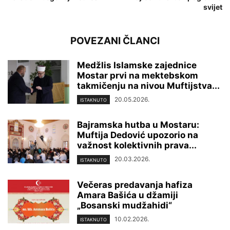
svijet
POVEZANI ČLANCI
Medžlis Islamske zajednice
Mostar prvi na mektebskom
takmičenju na nivou Muftijstva...
20.05.2026.
ISTAKNUTO
Bajramska hutba u Mostaru:
Muftija Dedović upozorio na
važnost kolektivnih prava...
20.03.2026.
ISTAKNUTO
Večeras predavanja hafiza
Amara Bašića u džamiji
„Bosanski mudžahidi“
10.02.2026.
ISTAKNUTO