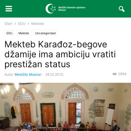
Start
EDU
Mekteb
EDU
Mekteb
Uncategorized
Mekteb Karađoz-begove
džamije ima ambiciju vratiti
prestižan status
2694
Autor
Medžlis Mostar
-
26.10.2015.