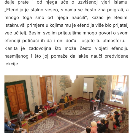
dalje prate i od njega uče o uzvišenoj vjeri islamu.
„Efendija je stalno veseo, s nama se često zna poigrati, a
mnogo toga smo od njega naučili“, kazao je Besim,
istaknuvši primjere u kojima mu je efendija više bio prijatelj
već učitelj. Besim svojim prijateljima mnogo govori o svom
efendiji potičući ih da i oni dođu i osjete tu atmosferu. I
Kanita je zadovoljna što može često vidjeti efendiju
nasmijanog i što joj pomaže da lakše nauči predviđene
lekcije.