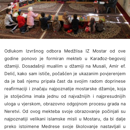
Odlukom Izvršnog odbora Medžlisa IZ Mostar od ove
godine ponovo je formiran mekteb u Karađoz-begovoj
džamiji. Dosadašnji muallim u džamiji na Musali, Amir ef.
Delić, kako sam ističe, počašćen je ukazanim povjerenjem
da je baš njemu pripala čast da svojim radom doprinese
reafirmaciji i značaju najpoznatije mostarske džamije, koja
je stoljećima imala jednu od najvažnijih i najpresudnijih
uloga u vjerskom, obrazovno odgojnom procesu grada na
Neretvi. Od ovog mekteba svoje obrazovanje počinjali su
najpoznatiji velikani islamske misli u Mostaru, da bi dalje
preko istoimene Medrese svoje školovanje nastavljali u