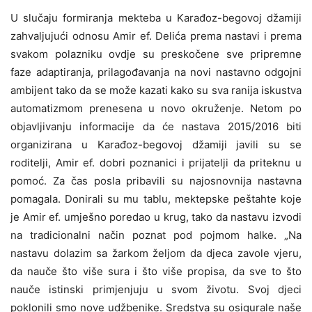
U slučaju formiranja mekteba u Karađoz-begovoj džamiji
zahvaljujući odnosu Amir ef. Delića prema nastavi i prema
svakom polazniku ovdje su preskočene sve pripremne
faze adaptiranja, prilagođavanja na novi nastavno odgojni
ambijent tako da se može kazati kako su sva ranija iskustva
automatizmom prenesena u novo okruženje. Netom po
objavljivanju informacije da će nastava 2015/2016 biti
organizirana u Karađoz-begovoj džamiji javili su se
roditelji, Amir ef. dobri poznanici i prijatelji da priteknu u
pomoć. Za čas posla pribavili su najosnovnija nastavna
pomagala. Donirali su mu tablu, mektepske peštahte koje
je Amir ef. umješno poredao u krug, tako da nastavu izvodi
na tradicionalni način poznat pod pojmom halke. „Na
nastavu dolazim sa žarkom željom da djeca zavole vjeru,
da nauče što više sura i što više propisa, da sve to što
nauče istinski primjenjuju u svom životu. Svoj djeci
poklonili smo nove udžbenike. Sredstva su osigurale naše