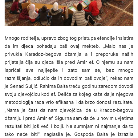
Mnogo roditelja, upravo zbog tog pristupa efendije insistira
da im djeca pohađaju baš ovaj mekteb. „Malo nas je
privukla Karađoz-begova džamija a i preporuke naših
prijatelja čija su djeca išla pred Amir ef. O njemu su nam
ispričali sve najljepše i zato sam se, bez mnogo
razmišljanja, odlučio da ih dovodim baš ovdje“, rekao nam
je Senad Suljić. Rahima Balta treću godinu zaredom dovodi
svoju djevojčicu kod ef. Delića za kojeg kaže da je njegova
metodologija rada vrlo efikasna i da brzo donosi rezultate.
„Nama je čast da nam djevojčica ide u Krađoz-begovu
džamiju i pred Amir ef. Sigurna sam da će u novim uvjetima
rezultati biti još veći i bolji. Ne sumnjam ni najmanje da to
tako neće biti“, naglasila je. Gospođa Balta je izrazila