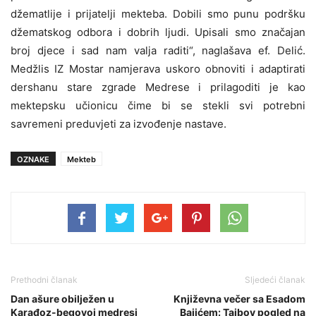
džematlije i prijatelji mekteba. Dobili smo punu podršku
džematskog odbora i dobrih ljudi. Upisali smo značajan
broj djece i sad nam valja raditi“, naglašava ef. Delić.
Medžlis IZ Mostar namjerava uskoro obnoviti i adaptirati
dershanu stare zgrade Medrese i prilagoditi je kao
mektepsku učionicu čime bi se stekli svi potrebni
savremeni preduvjeti za izvođenje nastave.
OZNAKE
Mekteb
Prethodni članak
Sljedeći članak
Dan ašure obilježen u
Književna večer sa Esadom
Karađoz-begovoj medresi
Bajićem: Taibov pogled na