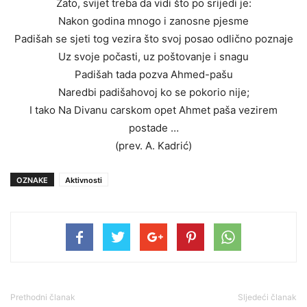
Zato, svijet treba da vidi što po srijedi je:
Nakon godina mnogo i zanosne pjesme
Padišah se sjeti tog vezira što svoj posao odlično poznaje
Uz svoje počasti, uz poštovanje i snagu
Padišah tada pozva Ahmed-pašu
Naredbi padišahovoj ko se pokorio nije;
I tako Na Divanu carskom opet Ahmet paša vezirem
postade …
(prev. A. Kadrić)
OZNAKE
Aktivnosti
Prethodni članak
Sljedeći članak