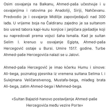
Osim osvajanja na Balkanu, Ahmed-paša učestvuje i u
osvajanjima i ratovima po Anadoliji, Siriji, Nahčevanu.
Predvodio je i osvajanje Midilije zapovijedajući nad 300
lađa. U vrijeme boja na Čaldiranu zajedno je sa sultanom
bio usred tabora kapi-kulu konjice i janjičara pješadije koji
su napredovali prema vojsci šaha Ismaila. Kad je sultan
Selim I. krenuo u osvajanje Egipta, Ahmed-paša
Hercegović ostaje u Bursi. Umire 1517. godine. Turbe
Ahmed-paše Hercegovića nalazi se u Jalovi.
Ahmed-paša Hercegović je imao kćerku Humu i sinove:
Ali-bega, poznatog pjesnika iz vremena sultana Selima I. i
Sulejmana Veličanstvenog, Mustafa-bega, mlađeg brata
Ali-bega, zatim Ahmed-bega i Mehmed-bega.
«Sultan Bajazid-hanovo postavljenje Ahmed-paše
Hercegovića među vezire Porte»