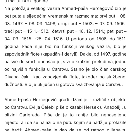
u martu 1497. godine.
Na položaju velikog vezira Ahmed-paša Hercegović bio je
pet puta u sljedećim vremenskim razmacima: prvi put – 08.
03. 1497. – 08. 03. 1498; drugi put – 1503. – 07. 09. 1506.;
treći put – 1511.-1512.; četvrti put – 18. 12. 1514.; peti put –
04. 03. 1515. -25. 04. 1516. U periodu od 1506. do 1511.
godina, kada nije bio na funkciji velikog vezira, bio je
zapovjednik flote (kapudān-i deryā). Dakle, od 1497. godine
pa sve do smrti obnašao je, s vrlo kratkim prekidima, jednu
od najviših funkcija u Carstvu. Stalno je bio član carskog
Divana, čak i kao zapovjednik flote, također po službenoj
dužnosti. Bio je uključen u gotovo sva zbivanja u Carstvu.
Ahmed-paša Hercegović gradi džamije i različite objekte
po Carstvu. Evlija Čelebi piše o kasabi Hersek u Anadoliji, u
blizini Carigrada. Piše da je to ranije bilo nenaseljeno
mjesto, ali da se nalazilo na putu kojim su hadžije prolazile
na hadž. Ahmed-paša je dao da se od ratnog plijena tu