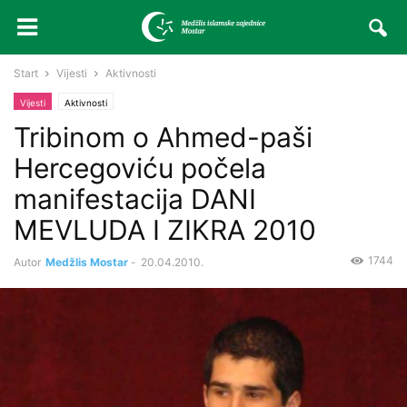
Start
Vijesti
Aktivnosti
Vijesti
Aktivnosti
Tribinom o Ahmed-paši
Hercegoviću počela
manifestacija DANI
MEVLUDA I ZIKRA 2010
1744
Autor
Medžlis Mostar
-
20.04.2010.