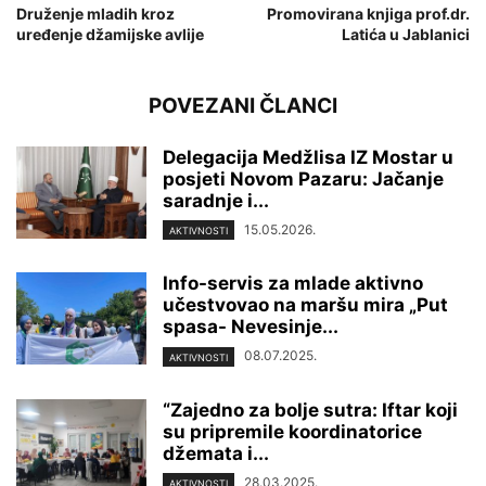
Druženje mladih kroz
Promovirana knjiga prof.dr.
uređenje džamijske avlije
Latića u Jablanici
POVEZANI ČLANCI
Delegacija Medžlisa IZ Mostar u
posjeti Novom Pazaru: Jačanje
saradnje i...
15.05.2026.
AKTIVNOSTI
Info-servis za mlade aktivno
učestvovao na maršu mira „Put
spasa- Nevesinje...
08.07.2025.
AKTIVNOSTI
“Zajedno za bolje sutra: Iftar koji
su pripremile koordinatorice
džemata i...
28.03.2025.
AKTIVNOSTI