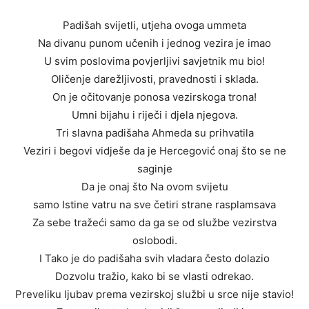
Padišah svijetli, utjeha ovoga ummeta
Na divanu punom učenih i jednog vezira je imao
U svim poslovima povjerljivi savjetnik mu bio!
Oličenje darežljivosti, pravednosti i sklada.
On je očitovanje ponosa vezirskoga trona!
Umni bijahu i riječi i djela njegova.
Tri slavna padišaha Ahmeda su prihvatila
Veziri i begovi vidješe da je Hercegović onaj što se ne
saginje
Da je onaj što Na ovom svijetu
samo Istine vatru na sve četiri strane rasplamsava
Za sebe tražeći samo da ga se od službe vezirstva
oslobodi.
I Tako je do padišaha svih vladara često dolazio
Dozvolu tražio, kako bi se vlasti odrekao.
Preveliku ljubav prema vezirskoj službi u srce nije stavio!