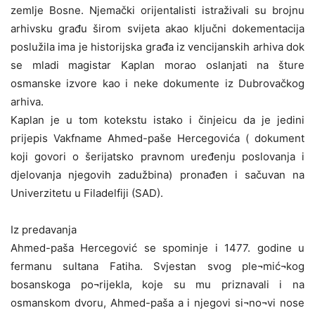
zemlje Bosne. Njemački orijentalisti istraživali su brojnu
arhivsku građu širom svijeta akao ključni dokementacija
poslužila ima je historijska građa iz vencijanskih arhiva dok
se mladi magistar Kaplan morao oslanjati na šture
osmanske izvore kao i neke dokumente iz Dubrovačkog
arhiva.
Kaplan je u tom kotekstu istako i činjeicu da je jedini
prijepis Vakfname Ahmed-paše Hercegovića ( dokument
koji govori o šerijatsko pravnom uređenju poslovanja i
djelovanja njegovih zadužbina) pronađen i sačuvan na
Univerzitetu u Filadelfiji (SAD).
Iz predavanja
Ahmed-paša Hercegović se spominje i 1477. godine u
fermanu sultana Fatiha. Svjestan svog ple¬mić¬kog
bosanskoga po¬rijekla, koje su mu priznavali i na
osmanskom dvoru, Ahmed-paša a i njegovi si¬no¬vi nose