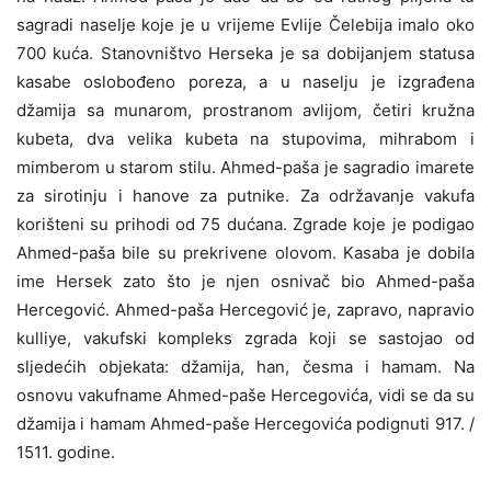
sagradi naselje koje je u vrijeme Evlije Čelebija imalo oko
700 kuća. Stanovništvo Herseka je sa dobijanjem statusa
kasabe oslobođeno poreza, a u naselju je izgrađena
džamija sa munarom, prostranom avlijom, četiri kružna
kubeta, dva velika kubeta na stupovima, mihrabom i
mimberom u starom stilu. Ahmed-paša je sagradio imarete
za sirotinju i hanove za putnike. Za održavanje vakufa
korišteni su prihodi od 75 dućana. Zgrade koje je podigao
Ahmed-paša bile su prekrivene olovom. Kasaba je dobila
ime Hersek zato što je njen osnivač bio Ahmed-paša
Hercegović. Ahmed-paša Hercegović je, zapravo, napravio
kulliye, vakufski kompleks zgrada koji se sastojao od
sljedećih objekata: džamija, han, česma i hamam. Na
osnovu vakufname Ahmed-paše Hercegovića, vidi se da su
džamija i hamam Ahmed-paše Hercegovića podignuti 917. /
1511. godine.