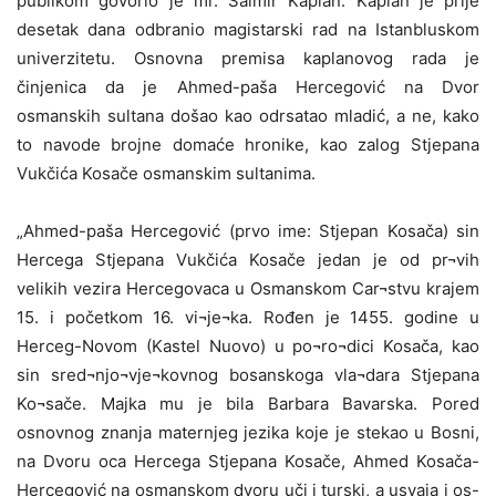
publikom govorio je mr. Salmir Kaplan. Kaplan je prije
desetak dana odbranio magistarski rad na Istanbluskom
univerzitetu. Osnovna premisa kaplanovog rada je
činjenica da je Ahmed-paša Hercegović na Dvor
osmanskih sultana došao kao odrsatao mladić, a ne, kako
to navode brojne domaće hronike, kao zalog Stjepana
Vukčića Kosače osmanskim sultanima.
„Ahmed-paša Hercegović (prvo ime: Stjepan Kosača) sin
Hercega Stjepana Vukčića Kosače jedan je od pr¬vih
velikih vezira Hercegovaca u Osmanskom Car¬stvu krajem
15. i početkom 16. vi¬je¬ka. Rođen je 1455. godine u
Herceg-Novom (Kastel Nuovo) u po¬ro¬dici Kosača, kao
sin sred¬njo¬vje¬kovnog bosanskoga vla¬dara Stjepana
Ko¬sače. Majka mu je bila Barbara Bavarska. Pored
osnovnog znanja maternjeg jezika koje je stekao u Bosni,
na Dvoru oca Hercega Stjepana Kosače, Ahmed Kosača-
Hercegović na osmanskom dvoru uči i turski, a usvaja i os-