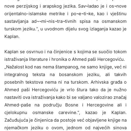
nove perzijskog i arapskog jezika. Sav¬ladao je i os¬nove
orijentalno-islamske metrike i po¬e¬ti¬ke, kao i vještinu
sastavljanja ad¬¬mi¬nis¬tra¬tivnih spisa na osmanskom
turskom jeziku.“, u uvodnom dijelu svog izlaganja kazao je
Kaplan.
Kaplan se osvrnuo i na činjenice s kojima se suočio tokom
istraživanja literature i hronika o Ahmed paši Hercegoviću.
„Nažalost kod nas nema štampanog, ne samo knjige, već ni
integralnog teksta na bosanskom jeziku, ali takvih
posebnih tekstova nema ni na turskom. Arhivska građa o
Ahmed paši Hercegoviću je vrlo štura tako da je nužno
nastaviti ova istraživanja kako bi se valjano valozirao značaj
Ahmed-paše na području Bosne i Hercegovine ali i
cjelokupnu osmanske carevine.“, kazao je Kaplan.
Začuđujuća je činjenica da postoje već objavljene knjige na
njemačkom jeziku o ovom, jednom od najvećih sinova