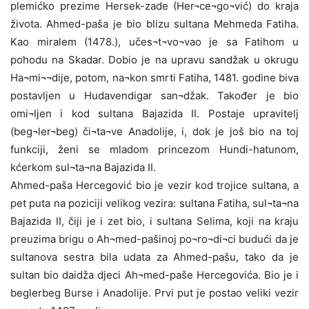
plemićko prezime Hersek-zade (Her¬ce¬go¬vić) do kraja
života. Ahmed-paša je bio blizu sultana Mehmeda Fatiha.
Kao miralem (1478.), učes¬t¬vo¬vao je sa Fatihom u
pohodu na Skadar. Dobio je na upravu sandžak u okrugu
Ha¬mi¬¬dije, potom, na¬kon smrti Fatiha, 1481. godine biva
postavljen u Hudavendigar san¬džak. Također je bio
omi¬ljen i kod sultana Bajazida II. Postaje upravitelj
(beg¬ler¬beg) či¬ta¬ve Anadolije, i, dok je još bio na toj
funkciji, ženi se mladom princezom Hundi-hatunom,
kćerkom sul¬ta¬na Bajazida II.
Ahmed-paša Hercegović bio je vezir kod trojice sultana, a
pet puta na poziciji velikog vezira: sultana Fatiha, sul¬ta¬na
Bajazida II, čiji je i zet bio, i sultana Selima, koji na kraju
preuzima brigu o Ah¬med-pašinoj po¬ro¬di¬ci budući da je
sultanova sestra bila udata za Ahmed-pašu, tako da je
sultan bio daidža djeci Ah¬med-paše Hercegovića. Bio je i
beglerbeg Burse i Anadolije. Prvi put je postao veliki vezir