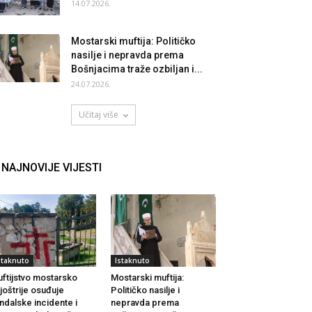
14.07.2026.
Mostarski muftija: Političko
nasilje i nepravda prema
Bošnjacima traže ozbiljan i...
24.07.2026.
Učitaj više
NAJNOVIJE VIJESTI
staknuto
Istaknuto
ftijstvo mostarsko
Mostarski muftija:
joštrije osuđuje
Političko nasilje i
ndalske incidente i
nepravda prema