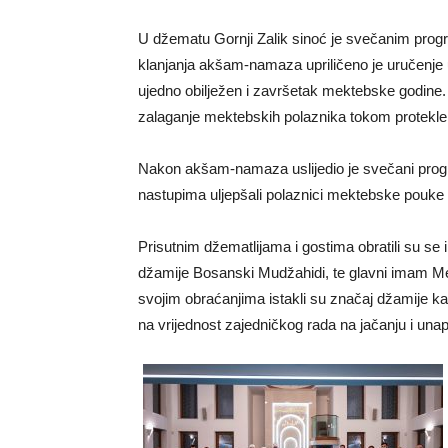
U džematu Gornji Zalik sinoć je svečanim progr
klanjanja akšam-namaza upriličeno je uručenje
ujedno obilježen i završetak mektebske godine. O
zalaganje mektebskih polaznika tokom protekle
Nakon akšam-namaza uslijedio je svečani progr
nastupima uljepšali polaznici mektebske pouke
Prisutnim džematlijama i gostima obratili su s
džamije Bosanski Mudžahidi, te glavni imam M
svojim obraćanjima istakli su značaj džamije kao 
na vrijednost zajedničkog rada na jačanju i una