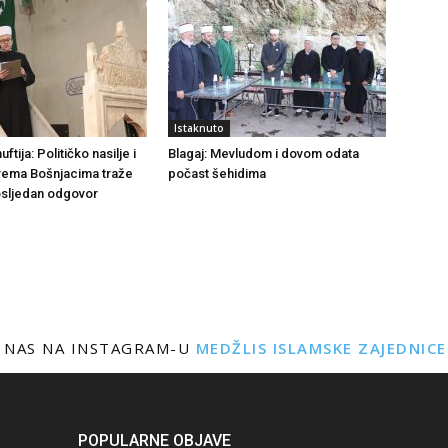
Istaknuto
tija: Političko nasilje i
Blagaj: Mevludom i dovom odata
rema Bošnjacima traže
počast šehidima
dosljedan odgovor
 NAS NA INSTAGRAM-U
MEDŽLIS ISLAMSKE ZAJEDNIC
POPULARNE OBJAVE