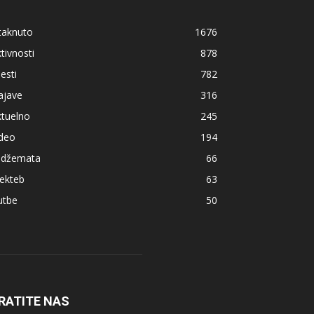
taknuto
1676
tivnosti
878
jesti
782
ajave
316
ktuelno
245
ideo
194
z džemata
66
ekteb
63
utbe
50
RATITE NAS