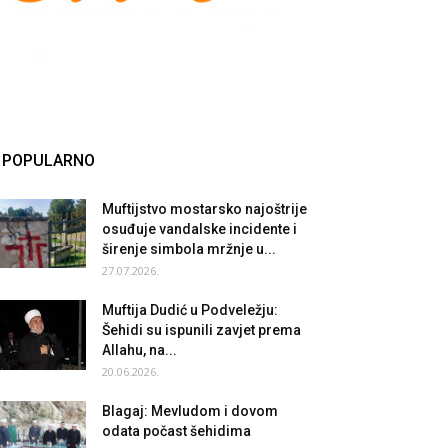
POPULARNO
Muftijstvo mostarsko najoštrije
osuđuje vandalske incidente i
širenje simbola mržnje u...
27.07.2026.
Muftija Dudić u Podveležju:
Šehidi su ispunili zavjet prema
Allahu, na...
20.06.2026.
Blagaj: Mevludom i dovom
odata počast šehidima