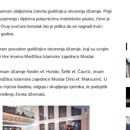
amom obilježena četvrta godišnjica otvorenja džamije. Prije
 uvjerenja i diploma polaznicima mektebske pouke, čime je
vaj svečani trenutak bio je prilika da se nagradi trud i
 godine.
am povodom godišnjice otvorenja džamije, koji su svojim
 i Hor imama Medžlisa Islamske zajednice Mostar.
e imam džamije Nedim ef. Hondo, Šefik ef. Čavčić, imam
edžlisa Islamske zajednice Mostar Dino ef. Maksumić. U
mjesta ibadeta, odgoja i okupljanja vjernika, te podsjetili
pređenju života džemata.