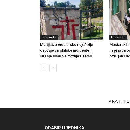
Istaknuto
Istaknuto
Muftijstvo mostarsko najoštrije
Mostarski muf
osuđuje vandalske incidente i
nepravda p
širenje simbola mržnje u Livnu
ozbiljan i 
PRATITE
ODABIR UREDNIKA