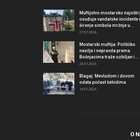
Muftijstvo mostarsko najoštri
osuđuje vandalske incidente 
širenje simbola mržnje u...
27.07.2026.
Mostarski muftija: Političko
nasilje i nepravda prema
Bošnjacima traže ozbiljan i...
24.07.2026.
Blagaj: Mevludom i dovom
odata počast šehidima
14.07.2026.
O 