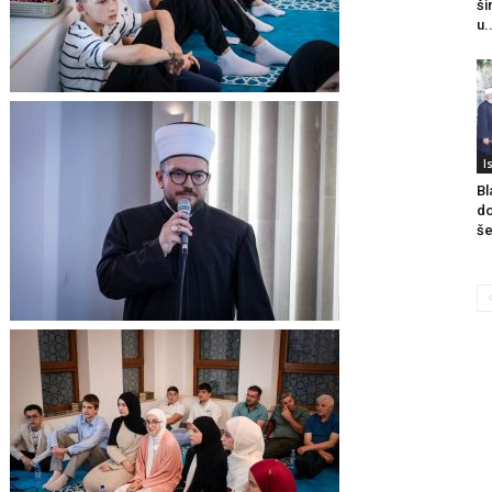
ši
u.
I
Bl
do
še