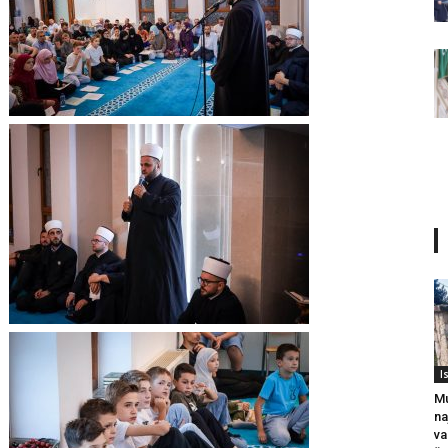
I
Mu
na
va