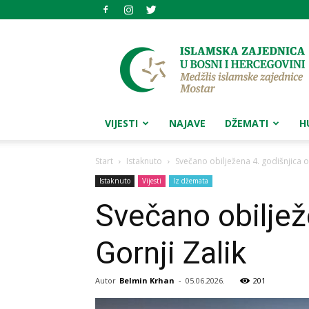
Medžlis
islamske
zajednice
Mostar
VIJESTI
NAJAVE
DŽEMATI
H
Start
Istaknuto
Svečano obilježena 4. godišnjica o
Istaknuto
Vijesti
Iz džemata
Svečano obiljež
Gornji Zalik
Autor
Belmin Krhan
-
05.06.2026.
201