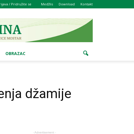
rijava / Pridružite se
Medžlis
Download
Kontakt
OBRAZAC
enja džamije
- Advertisement -