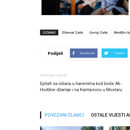
OZNAKE
Džemat Zalik
Gornji Zalik
Medžlis I
Podijeli
Facebook
Twitter
Prethodni članak
Epitafi sa nišana u haremima kod bivše Ali-
Hodžine džamije i na Kantarevcu u Mostaru
POVEZANI ČLANCI
OSTALE VIJESTI 