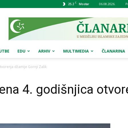
C
25.2
06.08.2026.
P
Mostar
UTBE
EDU
ARHIV
MULTIMEDIA
ČLANARINA
tvorenja džamije Gornji Zalik
ena 4. godišnjica otvor