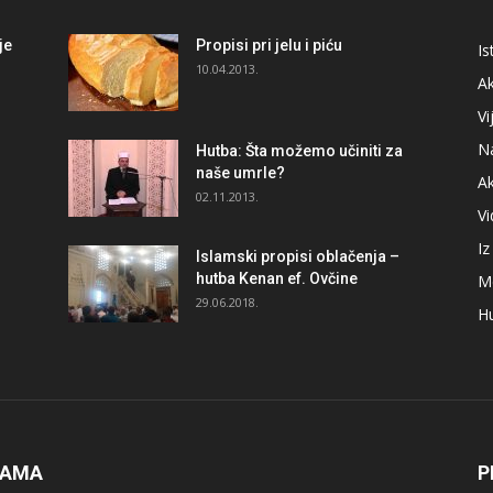
je
Propisi pri jelu i piću
Is
i
10.04.2013.
Ak
Vi
N
Hutba: Šta možemo učiniti za
naše umrle?
A
02.11.2013.
V
I
Islamski propisi oblačenja –
hutba Kenan ef. Ovčine
M
29.06.2018.
H
NAMA
P