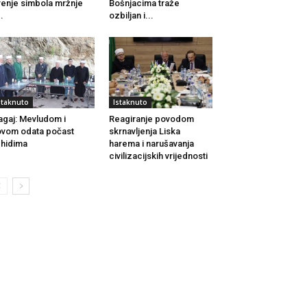
renje simbola mržnje
Bošnjacima traže
..
ozbiljan i...
staknuto
Istaknuto
agaj: Mevludom i
Reagiranje povodom
vom odata počast
skrnavljenja Liska
hidima
harema i narušavanja
civilizacijskih vrijednosti