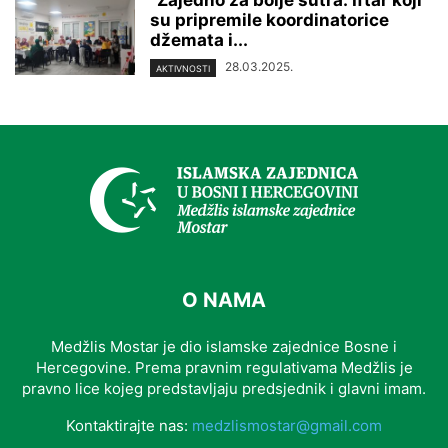
“Zajedno za bolje sutra: Iftar koji
su pripremile koordinatorice
džemata i...
28.03.2025.
AKTIVNOSTI
O NAMA
Medžlis Mostar je dio islamske zajednice Bosne i
Hercegovine. Prema pravnim regulativama Medžlis je
pravno lice kojeg predstavljaju predsjednik i glavni imam.
Kontaktirajte nas:
medzlismostar@gmail.com