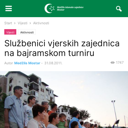
Start
Vijesti
Aktivnosti
Vijesti
Aktivnosti
Službenici vjerskih zajednica
na bajramskom turniru
1747
Autor
Medžlis Mostar
-
31.08.2011.