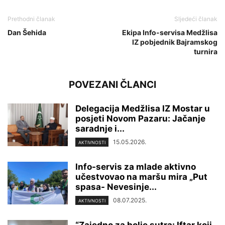
Prethodni članak
Sljedeći članak
Dan Šehida
Ekipa Info-servisa Medžlisa
IZ pobjednik Bajramskog
turnira
POVEZANI ČLANCI
Delegacija Medžlisa IZ Mostar u
posjeti Novom Pazaru: Jačanje
saradnje i...
15.05.2026.
AKTIVNOSTI
Info-servis za mlade aktivno
učestvovao na maršu mira „Put
spasa- Nevesinje...
08.07.2025.
AKTIVNOSTI