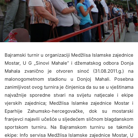
Bajramski turnir u organizaciji Medžlisa Islamske zajednice
Mostar, U G „Sinovi Mahale“ i džematskog odbora Donja
Mahala zvanično je otvoren sinoć (31.08.2011.g.) na
malonogometnom stadionu u Donjoj Mahali. Posebna
zanimljivost ovog turnira je činjenica da su se u vještinama
najvažnije sporedne stvari na svijetu natjecale i ekipe
vjerskih zajednica; Medžlisa Islamke zajednice Mostar i
Eparhije Zahumsko-hercegovačke, dok su mostarski
franjevci najavili učešće u sljedećem sličnom blagdanskom
sportskom turniru. Na Bajramskom turniru se takmiče
ekipe: Info servisa Medžlisa Islamske zajednice Mostar, U