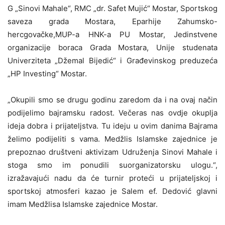
G „Sinovi Mahale“, RMC „dr. Safet Mujić“ Mostar, Sportskog
saveza grada Mostara, Eparhije Zahumsko-
hercgovačke,MUP-a HNK-a PU Mostar, Jedinstvene
organizacije boraca Grada Mostara, Unije studenata
Univerziteta „Džemal Bijedić“ i Građevinskog preduzeća
„HP Investing“ Mostar.
„Okupili smo se drugu godinu zaredom da i na ovaj način
podijelimo bajramsku radost. Večeras nas ovdje okuplja
ideja dobra i prijateljstva. Tu ideju u ovim danima Bajrama
želimo podijeliti s vama. Medžlis Islamske zajednice je
prepoznao društveni aktivizam Udruženja Sinovi Mahale i
stoga smo im ponudili suorganizatorsku ulogu.“,
izražavajući nadu da će turnir proteći u prijateljskoj i
sportskoj atmosferi kazao je Salem ef. Dedović glavni
imam Medžlisa Islamske zajednice Mostar.