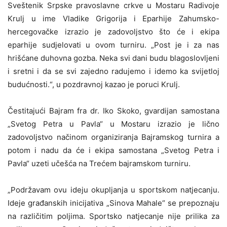
Sveštenik Srpske pravoslavne crkve u Mostaru Radivoje
Krulj u ime Vladike Grigorija i Eparhije Zahumsko-
hercegovačke izrazio je zadovoljstvo što će i ekipa
eparhije sudjelovati u ovom turniru. „Post je i za nas
hrišćane duhovna gozba. Neka svi dani budu blagoslovljeni
i sretni i da se svi zajedno radujemo i idemo ka svijetloj
budućnosti.“, u pozdravnoj kazao je poruci Krulj.
Čestitajući Bajram fra dr. Iko Skoko, gvardijan samostana
„Svetog Petra u Pavla“ u Mostaru izrazio je lično
zadovoljstvo načinom organiziranja Bajramskog turnira a
potom i nadu da će i ekipa samostana „Svetog Petra i
Pavla“ uzeti učešća na Trećem bajramskom turniru.
„Podržavam ovu ideju okupljanja u sportskom natjecanju.
Ideje građanskih inicijativa „Sinova Mahale“ se prepoznaju
na različitim poljima. Sportsko natjecanje nije prilika za