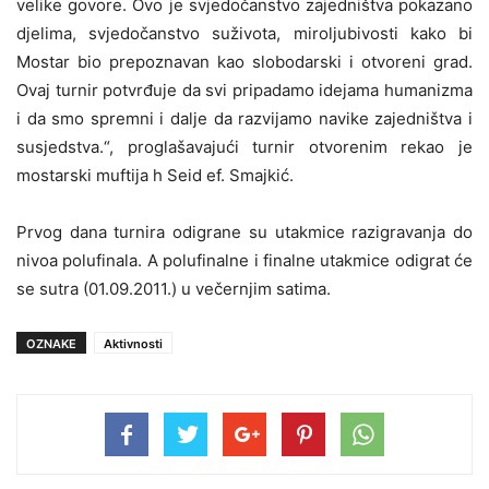
velike govore. Ovo je svjedočanstvo zajedništva pokazano
djelima, svjedočanstvo suživota, miroljubivosti kako bi
Mostar bio prepoznavan kao slobodarski i otvoreni grad.
Ovaj turnir potvrđuje da svi pripadamo idejama humanizma
i da smo spremni i dalje da razvijamo navike zajedništva i
susjedstva.“, proglašavajući turnir otvorenim rekao je
mostarski muftija h Seid ef. Smajkić.
Prvog dana turnira odigrane su utakmice razigravanja do
nivoa polufinala. A polufinalne i finalne utakmice odigrat će
se sutra (01.09.2011.) u večernjim satima.
OZNAKE
Aktivnosti