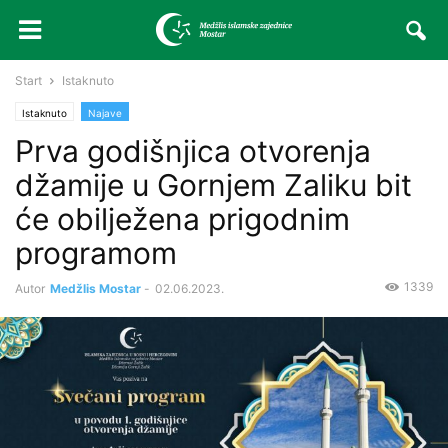
Start
Istaknuto
Istaknuto
Najave
Prva godišnjica otvorenja
džamije u Gornjem Zaliku bit
će obilježena prigodnim
programom
1339
Autor
Medžlis Mostar
-
02.06.2023.