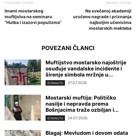
Prethodni članak
Sljedeći članak
Imami mostarskog
Na svečanoj akademiji
muftijstva na seminaru
uručene nagrade i priznanja
“Hutba i izazovi populizma”
najboljim učenicima
mostarskih mekteba
POVEZANI ČLANCI
Muftijstvo mostarsko najoštrije
osuđuje vandalske incidente i
širenje simbola mržnje u...
27.07.2026.
ISTAKNUTO
Mostarski muftija: Političko
nasilje i nepravda prema
Bošnjacima traže ozbiljan i...
24.07.2026.
ISTAKNUTO
Blagaj: Mevludom i dovom odata