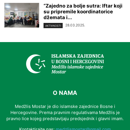
“Zajedno za bolje sutra: Iftar koji
su pripremile koordinatorice
džemata i...
28.03.2025.
AKTIVNOSTI
O NAMA
Medžlis Mostar je dio islamske zajednice Bosne i
Hercegovine. Prema pravnim regulativama Medžlis je
pravno lice kojeg predstavljaju predsjednik i glavni imam.
Kontaktirajte nas:
medzlismostar@gmail.com