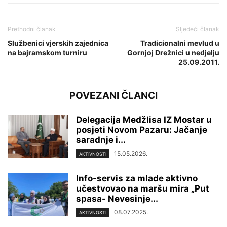
Prethodni članak
Sljedeći članak
Službenici vjerskih zajednica
Tradicionalni mevlud u
na bajramskom turniru
Gornjoj Drežnici u nedjelju
25.09.2011.
POVEZANI ČLANCI
Delegacija Medžlisa IZ Mostar u
posjeti Novom Pazaru: Jačanje
saradnje i...
15.05.2026.
AKTIVNOSTI
Info-servis za mlade aktivno
učestvovao na maršu mira „Put
spasa- Nevesinje...
08.07.2025.
AKTIVNOSTI