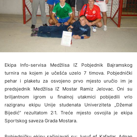
Ekipa Info-servisa Medžlisa IZ Pobjednik Bajramskog
turnira na kojem je učešća uzelo 7 timova. Pobjednički
pehar i plaketu za osvojeno prvo mjesto uručio im je
predsjednik Medžlisa IZ Mostar Ramiz Jelovac. Oni su
briljantnom igrom u finalnoj utakmici pobijedili vrlo
razigranu ekipu Unije studenata Univerziteta „Džemal
Bijedić“ rezultatom 2:1. Treće mjesto osvojila je ekipa
Sportskog saveza Grada Mostara.
Pobjedničku ekipu sačinjavali su: Jusuf ef. Kafadar, Adnan