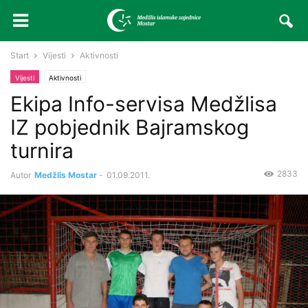
Start
Vijesti
Aktivnosti
Vijesti
Aktivnosti
Ekipa Info-servisa Medžlisa
IZ pobjednik Bajramskog
turnira
2833
Autor
Medžlis Mostar
-
01.09.2011.