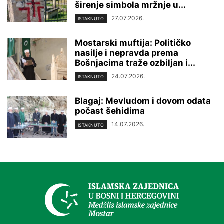
širenje simbola mržnje u...
27.07.2026.
ISTAKNUTO
Mostarski muftija: Političko
nasilje i nepravda prema
Bošnjacima traže ozbiljan i...
24.07.2026.
ISTAKNUTO
Blagaj: Mevludom i dovom odata
počast šehidima
14.07.2026.
ISTAKNUTO