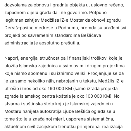
dozvolama za obnovu i gradnju objekta u, uslovno rečeno,
zapadnom dijelu grada da i ne govorimo. Potpuno
legitiman zahtjev Medžlisa IZ-e Mostar da obnovi zgradu
Derviš-pašine medrese u Podhumu, premda su urađeni svi
projekti po savremenim standardima Bešlićeva
administracija je apsolutno prešutila.
Napori, energija, stručnost pa i finansijski troškovi koje je
uložila Islamska zajednica u svim ovim i drugim projektima
koje nismo spomenuli su iznimno veliki. Procjenjuje se da
je za samo nekoliko njih, nabrojanih u tekstu, Medžlis IZ-e
utrošio iznos od oko 160 000 KM (samo izrada projekta
zgrade Islamskog centra koštala je oko 100 000 KM). No
stvarna i suštinska šteta koju je Islamskoj zajednici u
Mostaru nanijela autokratija Ljube Bešlića ogleda se u
tome što je u značajnoj mjeri, usporena sistematična,
aktuelnom civilizacijskom trenutku primjerena, realizacija