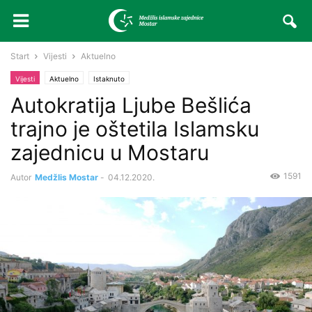
Start
Vijesti
Aktuelno
Vijesti
Aktuelno
Istaknuto
Autokratija Ljube Bešlića
trajno je oštetila Islamsku
zajednicu u Mostaru
1591
Autor
Medžlis Mostar
-
04.12.2020.