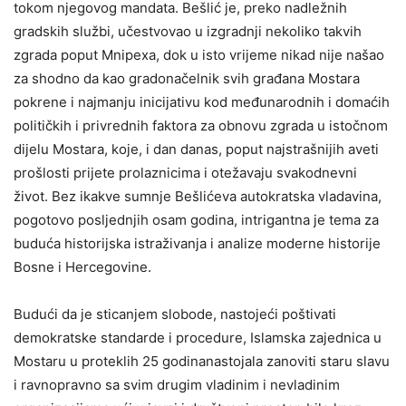
tokom njegovog mandata. Bešlić je, preko nadležnih
gradskih službi, učestvovao u izgradnji nekoliko takvih
zgrada poput Mnipexa, dok u isto vrijeme nikad nije našao
za shodno da kao gradonačelnik svih građana Mostara
pokrene i najmanju inicijativu kod međunarodnih i domaćih
političkih i privrednih faktora za obnovu zgrada u istočnom
dijelu Mostara, koje, i dan danas, poput najstrašnijih aveti
prošlosti prijete prolaznicima i otežavaju svakodnevni
život. Bez ikakve sumnje Bešlićeva autokratska vladavina,
pogotovo posljednjih osam godina, intrigantna je tema za
buduća historijska istraživanja i analize moderne historije
Bosne i Hercegovine.
Budući da je sticanjem slobode, nastojeći poštivati
demokratske standarde i procedure, Islamska zajednica u
Mostaru u proteklih 25 godinanastojala zanoviti staru slavu
i ravnopravno sa svim drugim vladinim i nevladinim