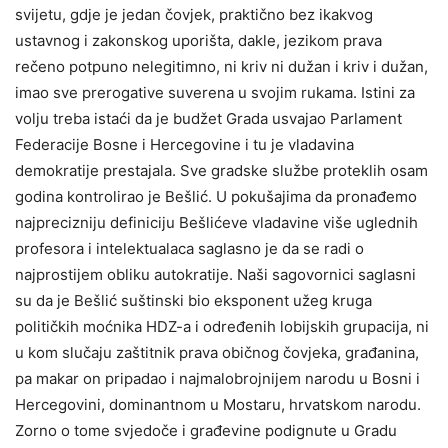
svijetu, gdje je jedan čovjek, praktično bez ikakvog
ustavnog i zakonskog uporišta, dakle, jezikom prava
rečeno potpuno nelegitimno, ni kriv ni dužan i kriv i dužan,
imao sve prerogative suverena u svojim rukama. Istini za
volju treba istaći da je budžet Grada usvajao Parlament
Federacije Bosne i Hercegovine i tu je vladavina
demokratije prestajala. Sve gradske službe proteklih osam
godina kontrolirao je Bešlić. U pokušajima da pronađemo
najprecizniju definiciju Bešlićeve vladavine više uglednih
profesora i intelektualaca saglasno je da se radi o
najprostijem obliku autokratije. Naši sagovornici saglasni
su da je Bešlić suštinski bio eksponent užeg kruga
političkih moćnika HDZ-a i određenih lobijskih grupacija, ni
u kom slučaju zaštitnik prava običnog čovjeka, građanina,
pa makar on pripadao i najmalobrojnijem narodu u Bosni i
Hercegovini, dominantnom u Mostaru, hrvatskom narodu.
Zorno o tome svjedoče i građevine podignute u Gradu