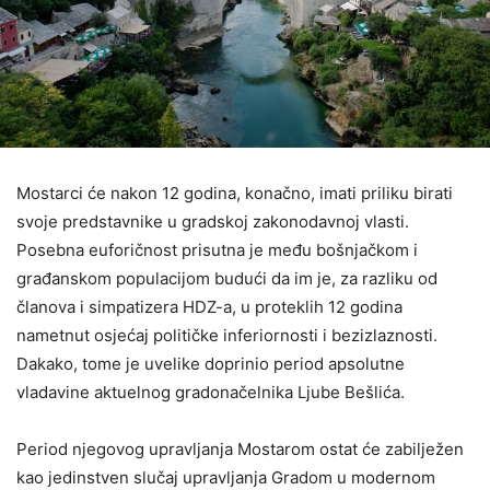
Mostarci će nakon 12 godina, konačno, imati priliku birati
svoje predstavnike u gradskoj zakonodavnoj vlasti.
Posebna euforičnost prisutna je među bošnjačkom i
građanskom populacijom budući da im je, za razliku od
članova i simpatizera HDZ-a, u proteklih 12 godina
nametnut osjećaj političke inferiornosti i bezizlaznosti.
Dakako, tome je uvelike doprinio period apsolutne
vladavine aktuelnog gradonačelnika Ljube Bešlića.
Period njegovog upravljanja Mostarom ostat će zabilježen
kao jedinstven slučaj upravljanja Gradom u modernom