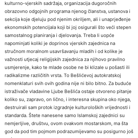
kulturno-vjerskih sadržaja, organizacija dugoročnih
obrazovno odgojnih programa njenog članstva, ustanova i
sekcija koje djeluju pod njenim okriljem, ali i unaprjeđenje
ekonomskih potencijala koji bi joj osigurali što veći stepen
samostalnog planiranja i djelovanja. Treba li uopće
napominjati koliki je doprinos vjerskih zajednica na
stručnom moralnom usavršavanju mladih i od kolike je
važnosti utjecaj religijskih zajednica za njihovo pravilno
usmjerenje, kako te mlade osobe ne bi klizale u pošasti ili
radikalizme različitih vrsta. To Bešlićevoj autokratskoj
nomenklaturi svih ovih godina nije ni bilo bitno. Za buduće
istraživače vladavine Ljube Bešlića ostaje otvoreno pitanje
koliko su, zapravo, on lično, i interesna skupina oko njega,
destruirali sam protok izgradnje kulturoloških vrijednosti i
standarda. Štete nanesene samo Islamskoj zajednici su
nemjerljive, društvu, ovom ovakvom mostarskom, ma šta
god da pod tim pojmom podrazumijevamo su posigurno još