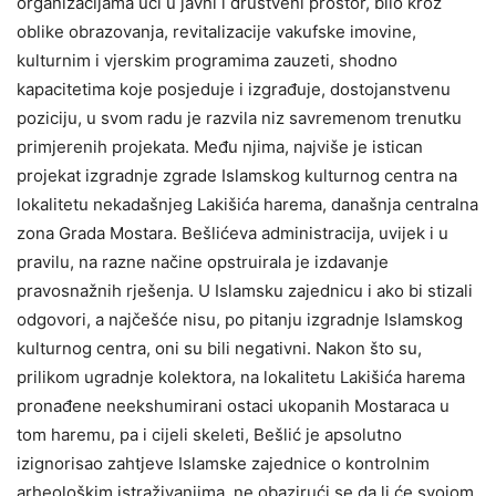
organizacijama ući u javni i društveni prostor, bilo kroz
oblike obrazovanja, revitalizacije vakufske imovine,
kulturnim i vjerskim programima zauzeti, shodno
kapacitetima koje posjeduje i izgrađuje, dostojanstvenu
poziciju, u svom radu je razvila niz savremenom trenutku
primjerenih projekata. Među njima, najviše je istican
projekat izgradnje zgrade Islamskog kulturnog centra na
lokalitetu nekadašnjeg Lakišića harema, današnja centralna
zona Grada Mostara. Bešlićeva administracija, uvijek i u
pravilu, na razne načine opstruirala je izdavanje
pravosnažnih rješenja. U Islamsku zajednicu i ako bi stizali
odgovori, a najčešće nisu, po pitanju izgradnje Islamskog
kulturnog centra, oni su bili negativni. Nakon što su,
prilikom ugradnje kolektora, na lokalitetu Lakišića harema
pronađene neekshumirani ostaci ukopanih Mostaraca u
tom haremu, pa i cijeli skeleti, Bešlić je apsolutno
izignorisao zahtjeve Islamske zajednice o kontrolnim
arheološkim istraživanjima, ne obazirući se da li će svojom