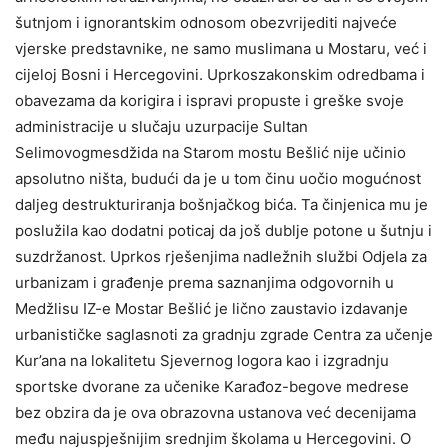
šutnjom i ignorantskim odnosom obezvrijediti najveće
vjerske predstavnike, ne samo muslimana u Mostaru, već i
cijeloj Bosni i Hercegovini. Uprkoszakonskim odredbama i
obavezama da korigira i ispravi propuste i greške svoje
administracije u slučaju uzurpacije Sultan
Selimovogmesdžida na Starom mostu Bešlić nije učinio
apsolutno ništa, budući da je u tom činu uočio mogućnost
daljeg destrukturiranja bošnjačkog bića. Ta činjenica mu je
poslužila kao dodatni poticaj da još dublje potone u šutnju i
suzdržanost. Uprkos rješenjima nadležnih službi Odjela za
urbanizam i građenje prema saznanjima odgovornih u
Medžlisu IZ-e Mostar Bešlić je lično zaustavio izdavanje
urbanističke saglasnoti za gradnju zgrade Centra za učenje
Kur’ana na lokalitetu Sjevernog logora kao i izgradnju
sportske dvorane za učenike Karađoz-begove medrese
bez obzira da je ova obrazovna ustanova već decenijama
među najuspješnijim srednjim školama u Hercegovini. O