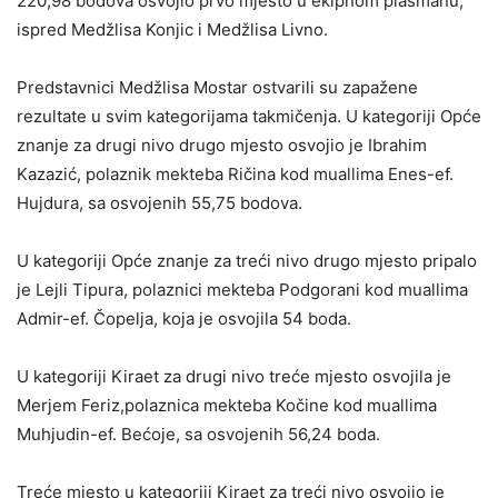
220,98 bodova osvojio prvo mjesto u ekipnom plasmanu,
ispred Medžlisa Konjic i Medžlisa Livno.
Predstavnici Medžlisa Mostar ostvarili su zapažene
rezultate u svim kategorijama takmičenja. U kategoriji Opće
znanje za drugi nivo drugo mjesto osvojio je Ibrahim
Kazazić, polaznik mekteba Ričina kod muallima Enes-ef.
Hujdura, sa osvojenih 55,75 bodova.
U kategoriji Opće znanje za treći nivo drugo mjesto pripalo
je Lejli Tipura, polaznici mekteba Podgorani kod muallima
Admir-ef. Čopelja, koja je osvojila 54 boda.
U kategoriji Kiraet za drugi nivo treće mjesto osvojila je
Merjem Feriz,polaznica mekteba Kočine kod muallima
Muhjudin-ef. Bećoje, sa osvojenih 56,24 boda.
Treće mjesto u kategoriji Kiraet za treći nivo osvojio je