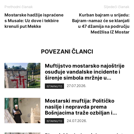
Prethodni članak
Sljedeći članak
Mostarske hadžije ispraćene
Kurban bajram u srijedu:
s Musale: Uz dove i tekbire
Bajram-namaz će se klanjati
krenuli put Mekke
u 47 džamija na području
Medžlisa IZ Mostar
POVEZANI ČLANCI
Muftijstvo mostarsko najoštrije
osuđuje vandalske incidente i
širenje simbola mržnje u...
27.07.2026.
ISTAKNUTO
Mostarski muftija: Političko
nasilje i nepravda prema
Bošnjacima traže ozbiljan i...
24.07.2026.
ISTAKNUTO