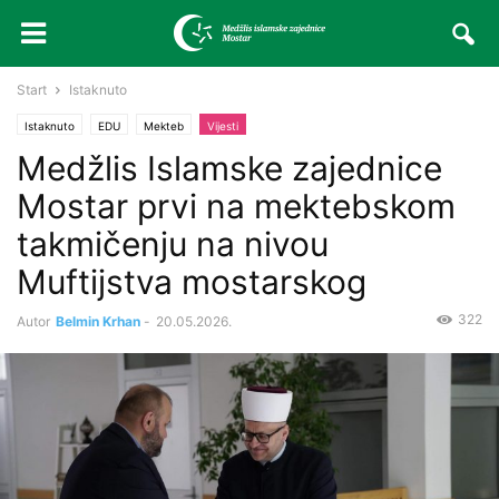
Start
Istaknuto
Istaknuto
EDU
Mekteb
Vijesti
Medžlis Islamske zajednice
Mostar prvi na mektebskom
takmičenju na nivou
Muftijstva mostarskog
322
Autor
Belmin Krhan
-
20.05.2026.