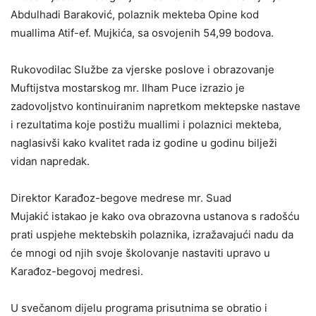
Abdulhadi Baraković, polaznik mekteba Opine kod
muallima Atif-ef. Mujkića, sa osvojenih 54,99 bodova.
Rukovodilac Službe za vjerske poslove i obrazovanje
Muftijstva mostarskog mr. Ilham Puce izrazio je
zadovoljstvo kontinuiranim napretkom mektepske nastave
i rezultatima koje postižu muallimi i polaznici mekteba,
naglasivši kako kvalitet rada iz godine u godinu bilježi
vidan napredak.
Direktor Karađoz-begove medrese mr. Suad
Mujakić istakao je kako ova obrazovna ustanova s radošću
prati uspjehe mektebskih polaznika, izražavajući nadu da
će mnogi od njih svoje školovanje nastaviti upravo u
Karađoz-begovoj medresi.
U svečanom dijelu programa prisutnima se obratio i