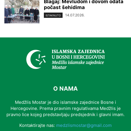
Blagaj: Mevludom i dovom odata
počast šehidima
14.07.2026.
ISTAKNUTO
O NAMA
Medžlis Mostar je dio islamske zajednice Bosne i
Hercegovine. Prema pravnim regulativama Medžlis je
pravno lice kojeg predstavljaju predsjednik i glavni imam.
Kontaktirajte nas:
medzlismostar@gmail.com