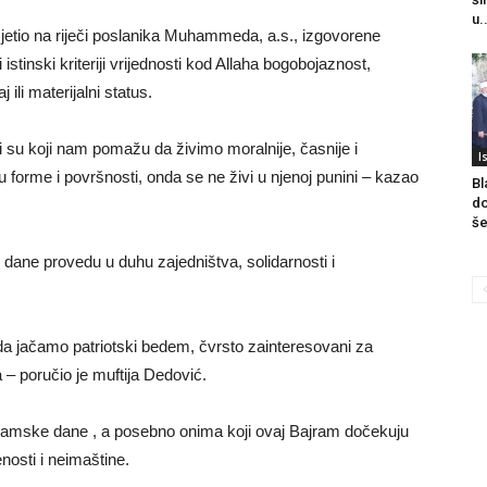
u.
sjetio na riječi poslanika Muhammeda, a.s., izgovorene
istinski kriteriji vrijednosti kod Allaha bogobojaznost,
 ili materijalni status.
ati su koji nam pomažu da živimo moralnije, časnije i
I
 forme i površnosti, onda se ne živi u njenoj punini – kazao
Bl
do
še
dane provedu u duhu zajedništva, solidarnosti i
s da jačamo patriotski bedem, čvrsto zainteresovani za
 – poručio je muftija Dedović.
ajramske dane , a posebno onima koji ovaj Bajram dočekuju
nosti i neimaštine.