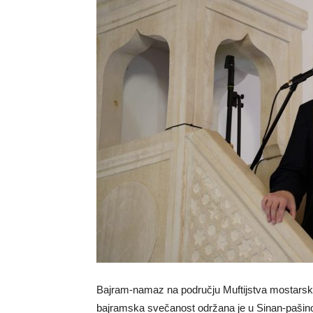
Bajram-namaz na području Muftijstva mostarskog
bajramska svečanost održana je u Sinan-pašino