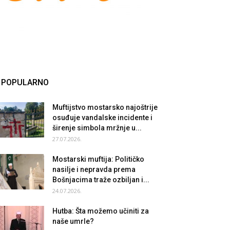
POPULARNO
Muftijstvo mostarsko najoštrije
osuđuje vandalske incidente i
širenje simbola mržnje u...
27.07.2026.
Mostarski muftija: Političko
nasilje i nepravda prema
Bošnjacima traže ozbiljan i...
24.07.2026.
Hutba: Šta možemo učiniti za
naše umrle?