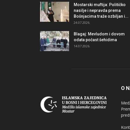
Mostarski muftija: Političko
nasilje i nepravda prema
Bošnjacima traže ozbiljan i...
24.07.2026.
Blagaj: Mevludom i dovom
odata počast šehidima
14.07.2026.
O 
Medž
Prem
pred
Kont