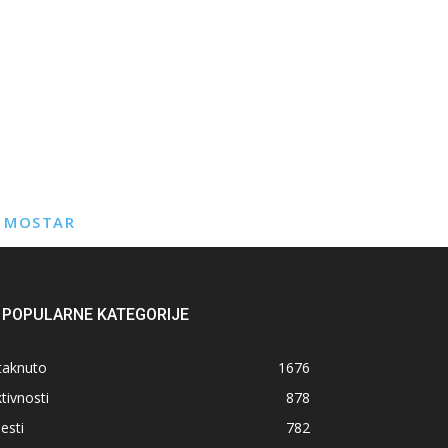
E MOSTAR
POPULARNE KATEGORIJE
taknuto
1676
tivnosti
878
jesti
782