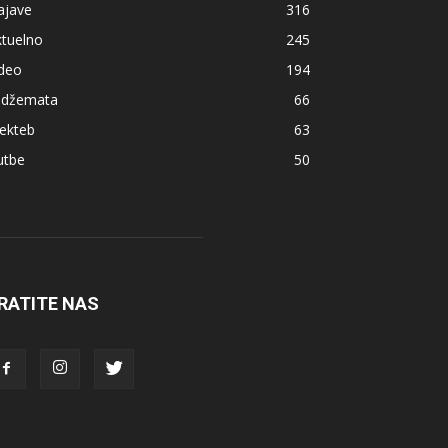
ajave
316
ktuelno
245
ideo
194
z džemata
66
ekteb
63
utbe
50
RATITE NAS