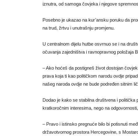
iznutra, od samoga čovjeka i njegove spremnost
Posebno je ukazao na kur’ansku poruku da prom
na trud, žrtvu i unutrašnju promjenu.
U centralnom dijelu hutbe osvrnuo se i na društv
očuvanja zajedništva i ravnopravnog položaja 
– Ako hoćeš da postigneš život dostojan čovjek
prava koja ti kao političkom narodu ovdje pripa
našeg naroda ovdje ne bude podređen sitnim ličn
Dodao je kako se stabilna društvena i politička 
kratkoročnim interesima, nego na odgovornosti,
– Pravo i istinsko pregnuće bilo bi potisnuti me
državotvornog prostora Hercegovine, s Mostarom