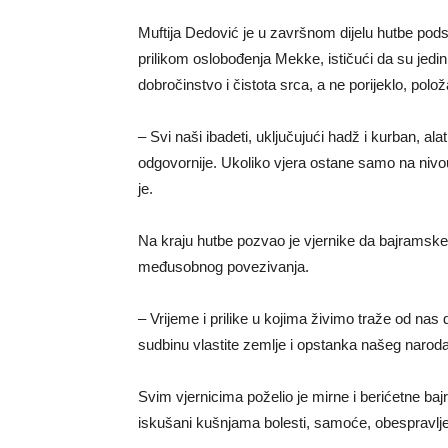
Muftija Dedović je u završnom dijelu hutbe pod
prilikom oslobođenja Mekke, ističući da su jedini 
dobročinstvo i čistota srca, a ne porijeklo, položaj
– Svi naši ibadeti, uključujući hadž i kurban, al
odgovornije. Ukoliko vjera ostane samo na nivou
je.
Na kraju hutbe pozvao je vjernike da bajramske 
međusobnog povezivanja.
– Vrijeme i prilike u kojima živimo traže od na
sudbinu vlastite zemlje i opstanka našeg naroda
Svim vjernicima poželio je mirne i berićetne b
iskušani kušnjama bolesti, samoće, obespravlje