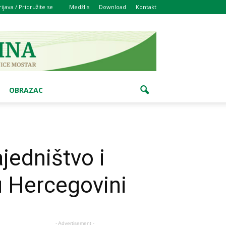
rijava / Pridružite se
Medžlis
Download
Kontakt
OBRAZAC
jedništvo i
u Hercegovini
- Advertisement -