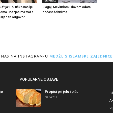
Istaknuto
tija: Političko nasilje i
Blagaj: Mevludom i dovom odata
rema Bošnjacima traže
počast šehidima
dosljedan odgovor
 NAS NA INSTAGRAM-U
MEDŽLIS ISLAMSKE ZAJEDNIC
POPULARNE OBJAVE
je
Propisi pri jelu i piću
Is
i
10.04.2013.
Ak
Vi