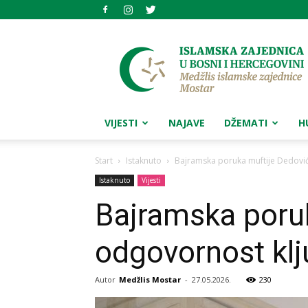
Medžlis
islamske
zajednice
Mostar
VIJESTI
NAJAVE
DŽEMATI
H
Start
Istaknuto
Bajramska poruka muftije Dedović
Istaknuto
Vijesti
Bajramska poruk
odgovornost klj
Autor
Medžlis Mostar
-
27.05.2026.
230