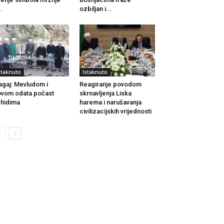
..
ozbiljan i...
staknuto
Istaknuto
agaj: Mevludom i
Reagiranje povodom
vom odata počast
skrnavljenja Liska
hidima
harema i narušavanja
civilizacijskih vrijednosti