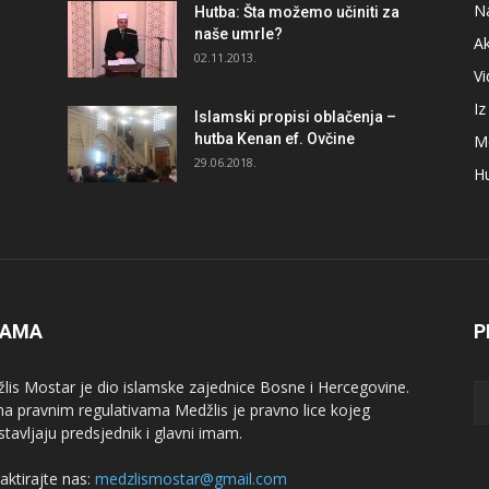
N
Hutba: Šta možemo učiniti za
naše umrle?
A
02.11.2013.
V
I
Islamski propisi oblačenja –
hutba Kenan ef. Ovčine
M
29.06.2018.
H
NAMA
P
lis Mostar je dio islamske zajednice Bosne i Hercegovine.
a pravnim regulativama Medžlis je pravno lice kojeg
stavljaju predsjednik i glavni imam.
aktirajte nas:
medzlismostar@gmail.com