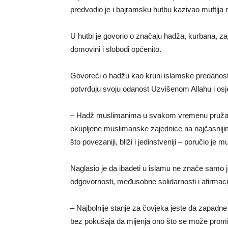
predvodio je i bajramsku hutbu kazivao muftija 
U hutbi je govorio o značaju hadža, kurbana, za
domovini i slobodi općenito.
Govoreći o hadžu kao kruni islamske predanosti,
potvrđuju svoju odanost Uzvišenom Allahu i os
– Hadž muslimanima u svakom vremenu pruža pril
okupljene muslimanske zajednice na najčasniji
što povezaniji, bliži i jedinstveniji – poručio je m
Naglasio je da ibadeti u islamu ne znače samo j
odgovornosti, međusobne solidarnosti i afirmaci
– Najbolnije stanje za čovjeka jeste da zapadne
bez pokušaja da mijenja ono što se može promij