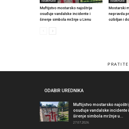
Istaknuto
Istaknuto
Muftijstvo mostarsko najoštrije
Mostarski muf
osuđuje vandalske incidente i
nepravda p
širenje simbola mržnje u Livnu
ozbiljan i 
PRATITE
ODABIR UREDNIKA
Muftijstvo mostarsko najoštri
osuđuje vandalske incidente 
širenje simbola mržnje u...
27.07.2026.