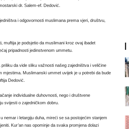
mostarski dr. Salem-ef. Dedović.
jedništva i odgovornosti muslimana prema vjeri, društvu,
 muftija je podsjetio da muslimani kroz ovaj ibadet
jećaj pripadnosti jedinstvenom ummetu.
iku da vide sliku važnosti našeg zajedništva i veličine
m mjestima. Muslimanski ummet uvijek je u potrebi da bude
uftija Dedović.
ačanje individualne duhovnosti, nego i društvene
ju svijesti o zajedničkom dobru.
 u nemar i letargiju duha, mireći se sa postojećim stanjem
eniti. Kur’an nas opominje da svaka promjena dolazi