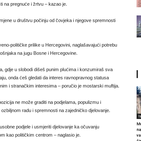
i na pregnuće i žrtvu – kazao je.
jene u društvu počinju od čovjeka i njegove spremnosti
eno-političke prilike u Hercegovini, naglašavajući potrebu
Bošnjaka na jugu Bosne i Hercegovine.
a, gdje u slobodi dišeš punim plućima i konzumiraš sva
daju, onda ćeš gledati da interes ravnopravnog statusa
im i stranačkim interesima – poručio je mostarski muftija.
pozicija ne može graditi na podjelama, populizmu i
 ozbiljnom radu i spremnosti na zajedničko djelovanje.
I
Mu
đusobne podjele i usmjeriti djelovanje ka očuvanju
na
 kao političkim centrom – naglasio je.
va
ši