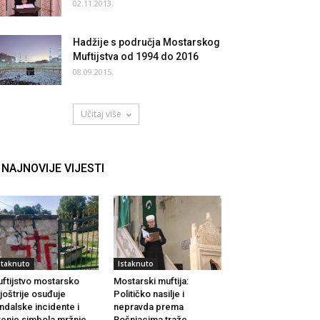
02.11.2013.
Hadžije s područja Mostarskog
Muftijstva od 1994 do 2016
08.09.2015.
Učitaj više
NAJNOVIJE VIJESTI
staknuto
Istaknuto
ftijstvo mostarsko
Mostarski muftija:
joštrije osuđuje
Političko nasilje i
ndalske incidente i
nepravda prema
renje simbola mržnje
Bošnjacima traže