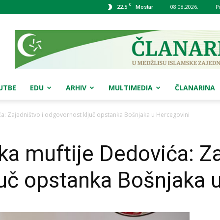
C
22.5
08.08.2026.
P
Mostar
UTBE
EDU
ARHIV
MULTIMEDIA
ČLANARINA
a: Zajedništvo i odgovornost ključ opstanka Bošnjaka u Hercegovini
a muftije Dedovića: Za
uč opstanka Bošnjaka 