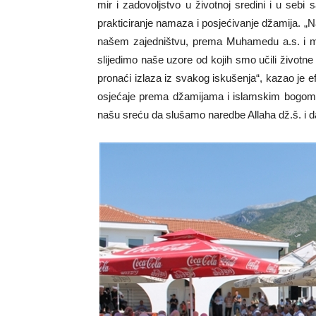
mir i zadovoljstvo u životnoj sredini i u sebi
prakticiranje namaza i posjećivanje džamija. „N
našem zajedništvu, prema Muhamedu a.s. i mi
slijedimo naše uzore od kojih smo učili životne 
pronaći izlaza iz svakog iskušenja“, kazao je ef
osjećaje prema džamijama i islamskim bogomo
našu sreću da slušamo naredbe Allaha dž.š. i da 