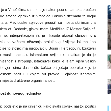
amije u Vrapčićima u subotu je nakon podne namaza proučen
ko stotina vjernika iz Vrapčića i okolnih džemata te brojni
staru. Mevludske spjevove proučili su mostarski imami, a
alem ef. Dedović, glavni imam Medžlisa IZ Mostar Suljo ef.
 su interpretacijom ilahija i kasida ukrasili članovi hora
jetio na važnost očuvanja praktičnog življenja islama kao
 se to stoljećima njegovalo u Bosni i Hercegovini. Izrazivši
đu muslimanima u islamskom svijetu konstatirao je da je
nost i strpljenje, istaknuvši kako je Islam vjera velikih
učio vjernicima da se što češće prisjećaju oporuke koju je
snom hadžu u kojem su pravda i lojalnost izabranim
h mjesta društvene organiziranosti.
nost duhovnog jedinstva
 podsjetio je na činjenicu kako svaki čovjek nastoji postići