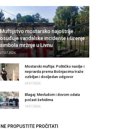
Muftijstvo mostarsko najoštrije
osuđuje vandalske incidente i širenje
simbola mržnje u Livnu
27.07.2026.
Mostarski muftija: Političko nasilje i
nepravda prema Bošnjacima traže
ozbiljan i dosljedan odgovor
24.07.2026.
Blagaj: Mevludom i dovom odata
počast šehidima
14.07.2026.
NE PROPUSTITE PROČITATI