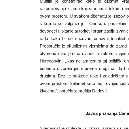
Muftija je konstatirao kako je džemat Vrapč
razumijevanja islama koji smo imali tokom min
ovom prostoru. U svakom džematu je izazov oč
s kojima se valja iznijeti. Oni su u paraleln
dovodeći u pitanje autoritet i organizaciju zvan
rada kako bi se sačuvao duhovni tonalitet i
Preporučio je okupljenim vjernicima da zarad
otvorenu ruku prema svima i svakom, svjesni 
Hercegovini. „Nas ne amnestira taj politički 
budemo otvoreni jedni prema drugima, da bud
drugima. Bez te pružene ruke i zajedništva u 
ovom prostoru. Selamet smo mi, tu vrijednost d
životima“, poručio je muftija Dedović.
Javna priznanja Ćamil
Svečanost je protekla i u znaku ispraćaja u pen