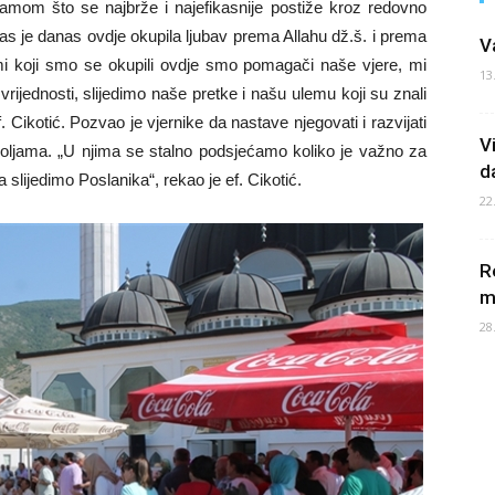
 samom što se najbrže i najefikasnije postiže kroz redovno
as je danas ovdje okupila ljubav prema Allahu dž.š. i prema
V
 koji smo se okupili ovdje smo pomagači naše vjere, mi
13
vrijednosti, slijedimo naše pretke i našu ulemu koji su znali
. Cikotić. Pozvao je vjernike da nastave njegovati i razvijati
V
ljama. „U njima se stalno podsjećamo koliko je važno za
d
slijedimo Poslanika“, rekao je ef. Cikotić.
22
R
m
28