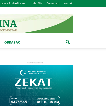
rijava / Pridružite se
Medžlis
Download
Kontakt
OBRAZAC
- Advertisement -