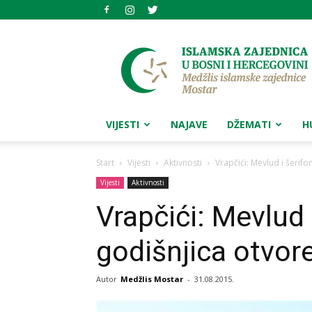
Medžlis
islamske
zajednice
Mostar
VIJESTI
NAJAVE
DŽEMATI
H
Start
Vijesti
Aktivnosti
Vrapčići: Mevlud i šerif
Vijesti
Aktivnosti
Vrapčići: Mevlud 
godišnjica otvor
Autor
Medžlis Mostar
-
31.08.2015.