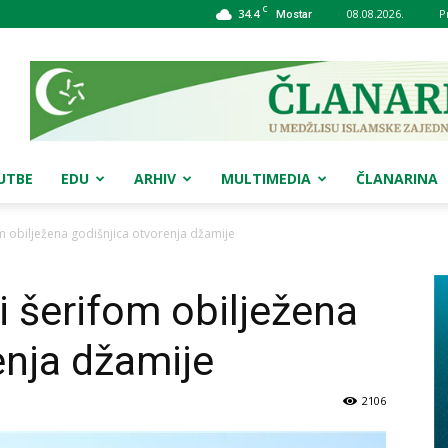
C
34.4
08.08.2026.
P
Mostar
UTBE
EDU
ARHIV
MULTIMEDIA
ČLANARINA
om obilježena godišnjica otvorenja džamije
i šerifom obilježena
enja džamije
2106