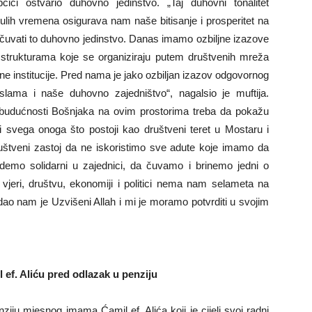
ići ostvario duhovno jedinstvo. „Taj duhovni tonalitet
ulih vremena osigurava nam naše bitisanje i prosperitet na
uvati to duhovno jedinstvo. Danas imamo ozbiljne izazove
im strukturama koje se organiziraju putem društvenih mreža
ične institucije. Pred nama je jako ozbiljan izazov odgovornog
slama i naše duhovno zajedništvo“, nagalsio je muftija.
 budućnosti Bošnjaka na ovim prostorima treba da pokažu
svega onoga što postoji kao društveni teret u Mostaru i
društveni zastoj da ne iskoristimo sve adute koje imamo da
emo solidarni u zajednici, da čuvamo i brinemo jedni o
vjeri, društvu, ekonomiji i politici nema nam selameta na
ao nam je Uzvišeni Allah i mi je moramo potvrditi u svojim
 ef. Aliću pred odlazak u penziju
ziju mjesnog imama Ćamil ef. Alića koji je cijeli svoj radni