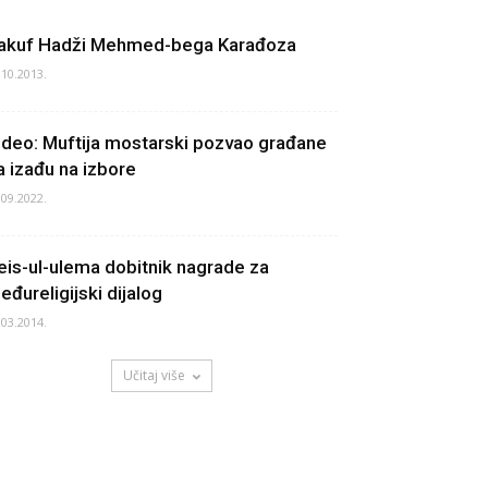
akuf Hadži Mehmed-bega Karađoza
.10.2013.
ideo: Muftija mostarski pozvao građane
a izađu na izbore
.09.2022.
eis-ul-ulema dobitnik nagrade za
eđureligijski dijalog
.03.2014.
Učitaj više