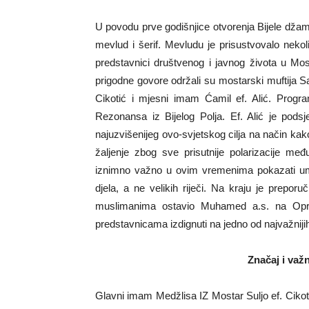
U povodu prve godišnjice otvorenja Bijele dž
mevlud i šerif. Mevludu je prisustvovalo nekoli
predstavnici društvenog i javnog života u Mo
prigodne govore održali su mostarski muftija S
Cikotić i mjesni imam Ćamil ef. Alić. Program
Rezonansa iz Bijelog Polja. Ef. Alić je pods
najuzvišenijeg ovo-svjetskog cilja na način kako
žaljenje zbog sve prisutnije polarizacije me
iznimno važno u ovim vremenima pokazati umješ
djela, a ne velikih riječi. Na kraju je prepor
muslimanima ostavio Muhamed a.s. na Opro
predstavnicama izdignuti na jedno od najvažniji
Značaj i važ
Glavni imam Medžlisa IZ Mostar Suljo ef. Cikotić