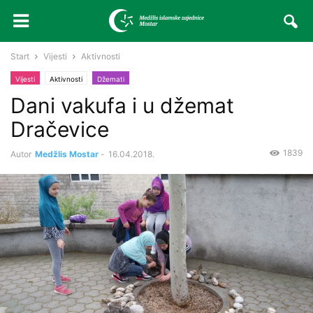
Start
Vijesti
Aktivnosti
Vijesti
Aktivnosti
Džemati
Dani vakufa i u džemat
Dračevice
1839
Autor
Medžlis Mostar
-
16.04.2018.