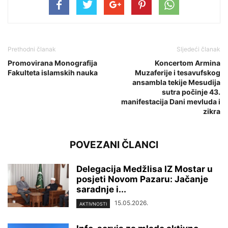
Prethodni članak
Sljedeći članak
Promovirana Monografija
Koncertom Armina
Fakulteta islamskih nauka
Muzaferije i tesavufskog
ansambla tekije Mesudija
sutra počinje 43.
manifestacija Dani mevluda i
zikra
POVEZANI ČLANCI
Delegacija Medžlisa IZ Mostar u
posjeti Novom Pazaru: Jačanje
saradnje i...
15.05.2026.
AKTIVNOSTI