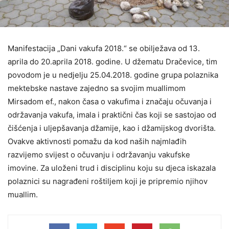
Manifestacija „Dani vakufa 2018.“ se obilježava od 13.
aprila do 20.aprila 2018. godine. U džematu Dračevice, tim
povodom je u nedjelju 25.04.2018. godine grupa polaznika
mektebske nastave zajedno sa svojim muallimom
Mirsadom ef., nakon časa o vakufima i značaju očuvanja i
održavanja vakufa, imala i praktični čas koji se sastojao od
čišćenja i uljepšavanja džamije, kao i džamijskog dvorišta.
Ovakve aktivnosti pomažu da kod naših najmlađih
razvijemo svijest o očuvanju i održavanju vakufske
imovine. Za uloženi trud i disciplinu koju su djeca iskazala
polaznici su nagrađeni roštiljem koji je pripremio njihov
muallim.