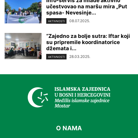
Info-servis za mlade aktivno
učestvovao na maršu mira „Put
spasa- Nevesinje...
08.07.2025.
AKTIVNOSTI
“Zajedno za bolje sutra: Iftar koji
su pripremile koordinatorice
džemata i...
28.03.2025.
AKTIVNOSTI
O NAMA