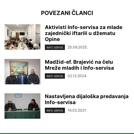
POVEZANI ČLANCI
Aktivisti Info-servisa za mlade
zajednički iftarili u džematu
Opine
25.09.2025.
INFO SERVIS
Madžid-ef. Brajević na čelu
Mreže mladih i Info-servisa
02.12.2024.
INFO SERVIS
Nastavljena dijaloška predavanja
Info-servisa
16.02.2021.
INFO SERVIS