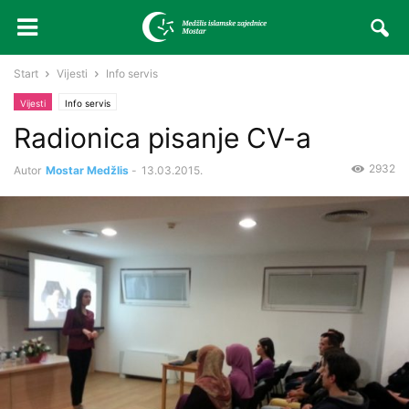
Start
Vijesti
Info servis
Vijesti
Info servis
Radionica pisanje CV-a
2932
Autor
Mostar Medžlis
-
13.03.2015.