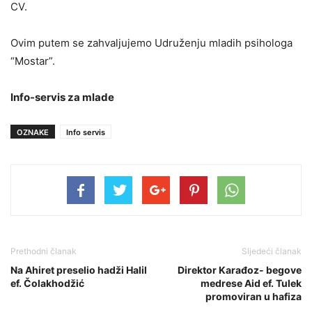
CV.
Ovim putem se zahvaljujemo Udruženju mladih psihologa
“Mostar”.
Info-servis za mlade
OZNAKE
Info servis
Prethodni članak
Sljedeći članak
Na Ahiret preselio hadži Halil
Direktor Karađoz- begove
ef. Čolakhodžić
medrese Aid ef. Tulek
promoviran u hafiza