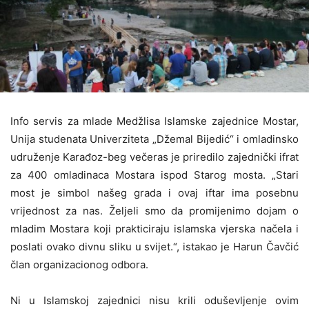
Info servis za mlade Medžlisa Islamske zajednice Mostar,
Unija studenata Univerziteta „Džemal Bijedić“ i omladinsko
udruženje Karađoz-beg večeras je priredilo zajednički ifrat
za 400 omladinaca Mostara ispod Starog mosta. „Stari
most je simbol našeg grada i ovaj iftar ima posebnu
vrijednost za nas. Željeli smo da promijenimo dojam o
mladim Mostara koji prakticiraju islamska vjerska načela i
poslati ovako divnu sliku u svijet.“, istakao je Harun Čavčić
član organizacionog odbora.
Ni u Islamskoj zajednici nisu krili oduševljenje ovim