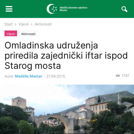
Start
Vijesti
Aktivnosti
Vijesti
Aktivnosti
Omladinska udruženja
priredila zajednički iftar ispod
Starog mosta
1787
Autor
Medžlis Mostar
-
27.06.2015.