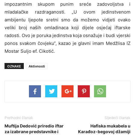
impozantnim skupom punim sreće zadovoljstva i
mladalačke razdraganosti. „U ovom jedinstvenom
ambijentu ljepote sretni smo da možemo vidjeti ovako
veliki broj naših omladinaca koji dijele osjećaj iftarske
radosti. Ovo je poruka jedinstva koja osnažuje i budi vjerski
ponos svakom čovjeku“, kazao je glavni imam Medžlisa IZ
Mostar Suljo ef. Cikotić.
OZNAKE
Aktivnosti
Prethodni članak
Sljedeći članak
Muftija Dedović priredio iftar
Hafiska mukabela u
za izabrane predstavnike i
Karađoz-begovoj džamiji