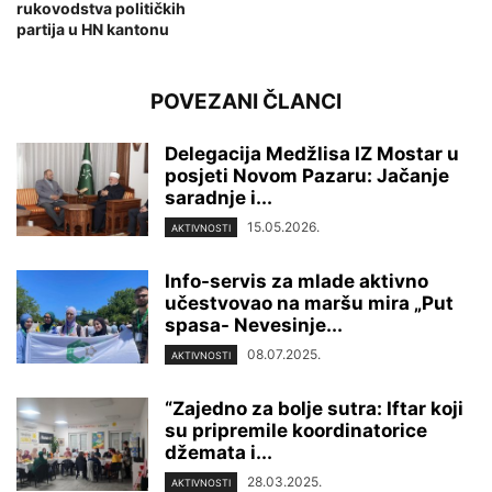
rukovodstva političkih
partija u HN kantonu
POVEZANI ČLANCI
Delegacija Medžlisa IZ Mostar u
posjeti Novom Pazaru: Jačanje
saradnje i...
15.05.2026.
AKTIVNOSTI
Info-servis za mlade aktivno
učestvovao na maršu mira „Put
spasa- Nevesinje...
08.07.2025.
AKTIVNOSTI
“Zajedno za bolje sutra: Iftar koji
su pripremile koordinatorice
džemata i...
28.03.2025.
AKTIVNOSTI