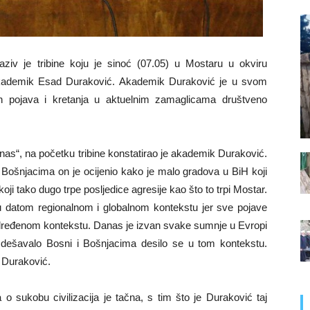
iv je tribine koju je sinoć (07.05) u Mostaru u okviru
 akademik Esad Duraković. Akademik Duraković je u svom
ih pojava i kretanja u aktuelnim zamaglicama društveno
danas“, na početku tribine konstatirao je akademik Duraković.
Bošnjacima on je ocijenio kako je malo gradova u BiH koji
i tako dugo trpe posljedice agresije kao što to trpi Mostar.
 datom regionalnom i globalnom kontekstu jer sve pojave
ređenom kontekstu. Danas je izvan svake sumnje u Evropi
e dešavalo Bosni i Bošnjacima desilo se u tom kontekstu.
e Duraković.
 sukobu civilizacija je tačna, s tim što je Duraković taj