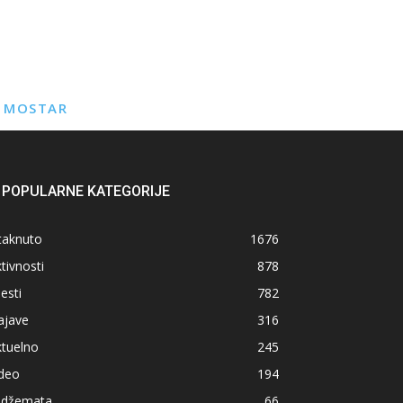
E MOSTAR
POPULARNE KATEGORIJE
taknuto
1676
tivnosti
878
jesti
782
ajave
316
ktuelno
245
ideo
194
z džemata
66