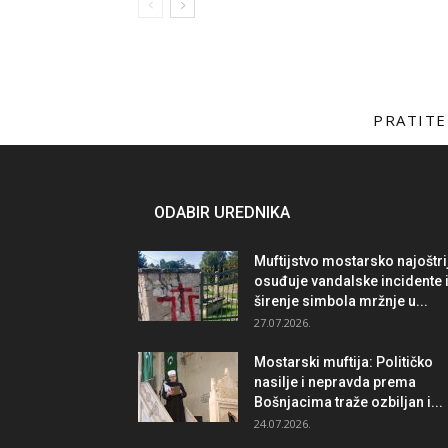
PRATITE
ODABIR UREDNIKA
Muftijstvo mostarsko najoštri
osuđuje vandalske incidente 
širenje simbola mržnje u...
27.07.2026.
Mostarski muftija: Političko
nasilje i nepravda prema
Bošnjacima traže ozbiljan i...
24.07.2026.