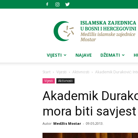
Medžlis
islamske
zajednice
Mostar
VIJESTI
NAJAVE
DŽEMATI
H
Start
Vijesti
Aktivnosti
Akademik Duraković: Inte
Vijesti
Aktivnosti
Akademik Durakov
mora biti savjes
Autor
Medžlis Mostar
-
09.05.2013.