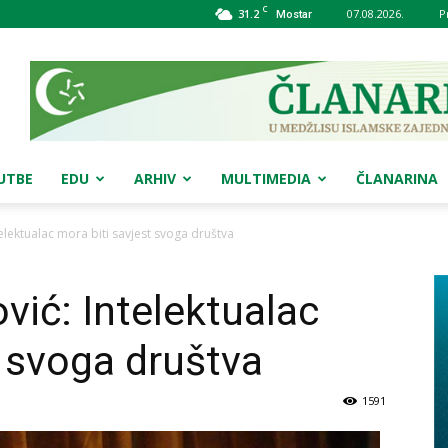
C
31.2
07.08.2026.
P
Mostar
UTBE
EDU
ARHIV
MULTIMEDIA
ČLANARINA
lektualac mora biti savjest svoga društva
ić: Intelektualac
t svoga društva
1591