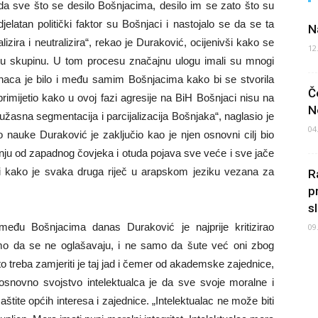
a sve što se desilo Bošnjacima, desilo im se zato što su
elatan politički faktor su Bošnjaci i nastojalo se da se ta
N
alizira i neutralizira“, rekao je Duraković, ocijenivši kako se
12
sku skupinu. U tom procesu značajnu ulogu imali su mnogi
dinaca je bilo i među samim Bošnjacima kako bi se stvorila
Č
primijetio kako u ovoj fazi agresije na BiH Bošnjaci nisu na
N
 užasna segmentacija i parcijalizacija Bošnjaka“, naglasio je
04
ao nauke Duraković je zaključio kao je njen osnovni cilj bio
pnju od zapadnog čovjeka i otuda pojava sve veće i sve jače
učili kako je svaka druga riječ u arapskom jeziku vezana za
R
p
s
među Bošnjacima danas Duraković je najprije kritizirao
09
mo da se ne oglašavaju, i ne samo da šute već oni zbog
to treba zamjeriti je taj jad i čemer od akademske zajednice,
osnovno svojstvo intelektualca je da sve svoje moralne i
aštite općih interesa i zajednice. „Intelektualac ne može biti