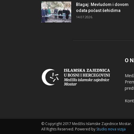
Blagaj: Mevludom i dovom
odata počast šehidima
14.07.2026.
O 
Medž
Prem
pred
Kont
© Copyright 2017 Medžlis Islamske Zajednice Mostar.
All Rights Reserved. Powered by
Studio nova vizija