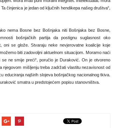
 kupljen. Mora imati puni moralni integritet. Intelektualac mora
o. Ta činjenica je jedan od ključnih hendikepa našeg društva“,
kako nema Bosne bez Bošnjaka niti Bošnjaka bez Bosne,
emnosti bošnjačkih partija da postignu suglasnost oko
t, oni se glože. Stvaraju neke nevjerovatne koalicije koje
Ne možemo biti zadovoljni aktuelnom situacijom. Moramo naći
 se ne smije preći“, poručio je Duraković. On je otvoreno
a njegovom mišljenju treba zadržati vlastitu nezavisnost od
ravcu educiranja najširih slojeva bošnjačkog nacionalnog tkiva.
uraković smatra u predstojećem popisu stanovništva.