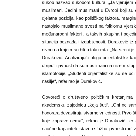
sukob nazvao sukobom kultura. „Ja vjerujem d
muslimani. Jedini muslimani u Evropi koji su dj
djelatna pozicija, kao političkog faktora, margin
nastojalo muslimane svesti na folklornu vjer
međunarodni faktori , a takvih skupina i poje
situacija beznađa i izgubljenosti. Duraković je 
nivou na kojem su bili u toku rata. „Na sceni je
Duraković. Analizirajući ulogu orijentalistike k
ubijediti javnost da su muslimani na nižem stu
islamofobije. „Studenti orijentalistike su se 
nasilje“, referirao je Duraković.
Govoreći o društveno političkim kretanjima 
akademsku zajednicu „koja šuti“. „Oni ne sa
honorara devastiraju stvarne vrijednosti. Prvo š
koje zapravo nema“, rekao je Duraković, jer 
naučne kapacitete stavi u službu javnosti radi z