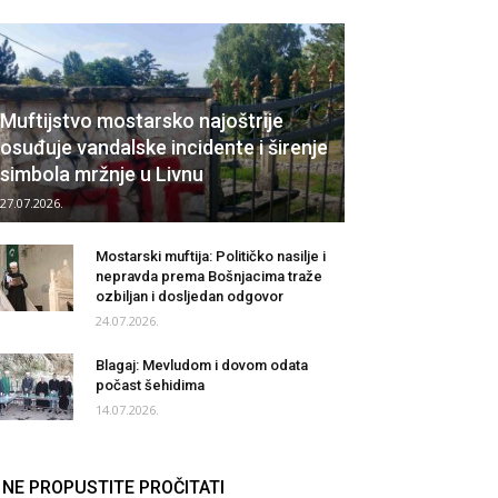
Muftijstvo mostarsko najoštrije
osuđuje vandalske incidente i širenje
simbola mržnje u Livnu
27.07.2026.
Mostarski muftija: Političko nasilje i
nepravda prema Bošnjacima traže
ozbiljan i dosljedan odgovor
24.07.2026.
Blagaj: Mevludom i dovom odata
počast šehidima
14.07.2026.
NE PROPUSTITE PROČITATI