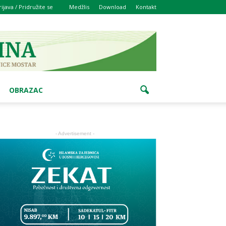
rijava / Pridružite se
Medžlis
Download
Kontakt
OBRAZAC
- Advertisement -