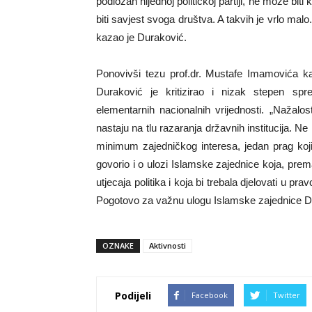
podložan nijednoj političkoj partiji, ne može biti
biti savjest svoga društva. A takvih je vrlo mal
kazao je Duraković.
Ponovivši tezu prof.dr. Mustafe Imamovića 
Duraković je kritizirao i nizak stepen spr
elementarnih nacionalnih vrijednosti. „Nažalos
nastaju na tlu razaranja državnih institucija. 
minimum zajedničkog interesa, jedan prag koji
govorio i o ulozi Islamske zajednice koja, prem
utjecaja politika i koja bi trebala djelovati u p
Pogotovo za važnu ulogu Islamske zajednice D
OZNAKE
Aktivnosti
Podijeli
Facebook
Twitter