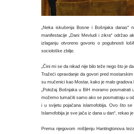
„Neka iskušenja Bosne i Bošnjaka danas“ naz
manifestacije „Dani Mevludi i zikra“ održao
izlaganju otvoreno govorio o pogubnosti loš
sociološke zbilje.
„Čini mi se da nikad nije bilo teže nego što je 
Tražeći opravdanje da govori pred mostarskim 
su mučenici kao Mostar, kako je malo gradova koj
„Položaj Bošnjaka u BiH moramo posmatrati u
možemo tumačiti samo ako se posmatraju u od
i u svijetu pojačana islamofobija. Ovo što s
Islamofobija je sve jača iz dana u dan“, rekao j
Prema njegovom mišljenju Hantingtonova teza o