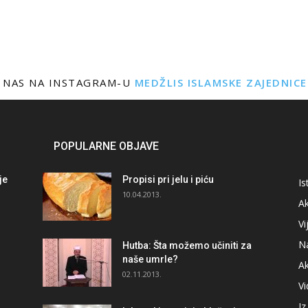
 NAS NA INSTAGRAM-U
MEDŽLIS ISLAMSKE ZAJEDNIC
POPULARNE OBJAVE
je
Propisi pri jelu i piću
Is
i
10.04.2013.
Ak
Vi
N
Hutba: Šta možemo učiniti za
naše umrle?
A
02.11.2013.
V
I