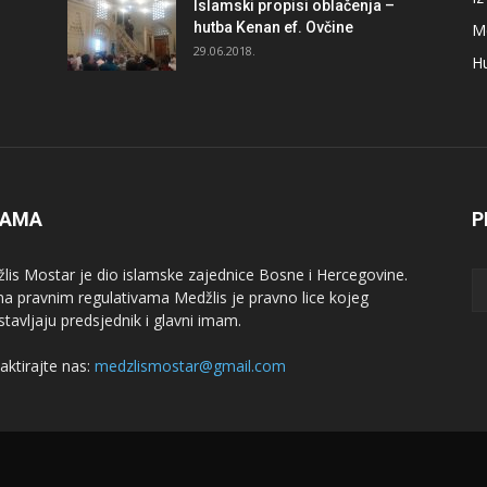
Islamski propisi oblačenja –
hutba Kenan ef. Ovčine
M
29.06.2018.
H
NAMA
P
lis Mostar je dio islamske zajednice Bosne i Hercegovine.
a pravnim regulativama Medžlis je pravno lice kojeg
stavljaju predsjednik i glavni imam.
aktirajte nas:
medzlismostar@gmail.com