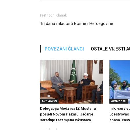
Prethodni članak
Tri dana mladosti Bosne i Hercegovine
POVEZANI ČLANCI
OSTALE VIJESTI 
Aktivnosti
Aktivnosti
Delegacija Medžlisa IZ Mostar u
Info-servis
posjeti Novom Pazaru: Jačanje
učestvovao 
saradnje i razmjena iskustava
spasa- Neve