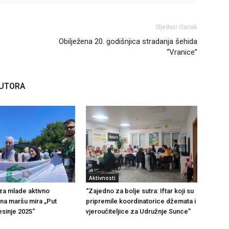
Sljedeći članak
Obilježena 20. godišnjica stradanja šehida
“Vranice”
AUTORA
Aktivnosti
 za mlade aktivno
“Zajedno za bolje sutra: Iftar koji su
na maršu mira „Put
pripremile koordinatorice džemata i
sinje 2025“
vjeroučiteljice za Udružnje Sunce”