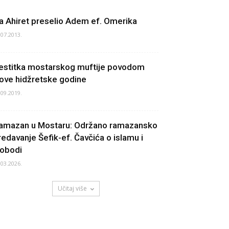
a Ahiret preselio Adem ef. Omerika
.07.2013.
estitka mostarskog muftije povodom
ove hidžretske godine
.09.2019.
amazan u Mostaru: Održano ramazansko
redavanje Šefik-ef. Čavčića o islamu i
lobodi
.03.2026.
Učitaj više