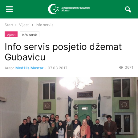
Start
Vijesti
Info servis
Vijesti
Info servis
Info servis posjetio džemat
Gubavicu
3671
Autor
Medžlis Mostar
-
07.03.2017.