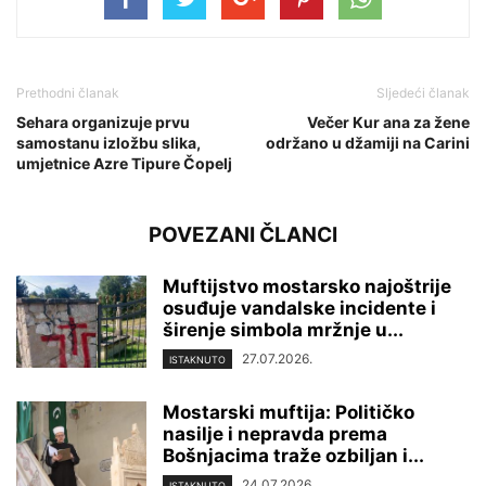
Prethodni članak
Sljedeći članak
Sehara organizuje prvu
Večer Kur ana za žene
samostanu izložbu slika,
održano u džamiji na Carini
umjetnice Azre Tipure Čopelj
POVEZANI ČLANCI
Muftijstvo mostarsko najoštrije
osuđuje vandalske incidente i
širenje simbola mržnje u...
27.07.2026.
ISTAKNUTO
Mostarski muftija: Političko
nasilje i nepravda prema
Bošnjacima traže ozbiljan i...
24.07.2026.
ISTAKNUTO