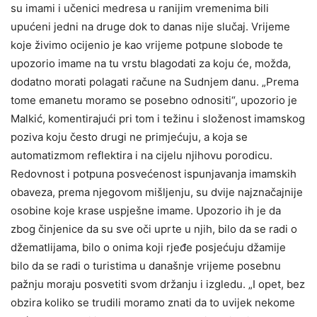
su imami i učenici medresa u ranijim vremenima bili
upućeni jedni na druge dok to danas nije slučaj. Vrijeme
koje živimo ocijenio je kao vrijeme potpune slobode te
upozorio imame na tu vrstu blagodati za koju će, možda,
dodatno morati polagati račune na Sudnjem danu. „Prema
tome emanetu moramo se posebno odnositi“, upozorio je
Malkić, komentirajući pri tom i težinu i složenost imamskog
poziva koju često drugi ne primjećuju, a koja se
automatizmom reflektira i na cijelu njihovu porodicu.
Redovnost i potpuna posvećenost ispunjavanja imamskih
obaveza, prema njegovom mišljenju, su dvije najznačajnije
osobine koje krase uspješne imame. Upozorio ih je da
zbog činjenice da su sve oči uprte u njih, bilo da se radi o
džematlijama, bilo o onima koji rjeđe posjećuju džamije
bilo da se radi o turistima u današnje vrijeme posebnu
pažnju moraju posvetiti svom držanju i izgledu. „I opet, bez
obzira koliko se trudili moramo znati da to uvijek nekome