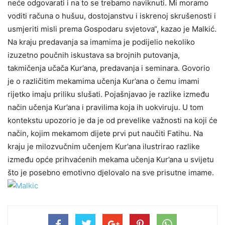
neće odgovarati i na to se trebamo naviknuti. Mi moramo
voditi računa o hušuu, dostojanstvu i iskrenoj skrušenosti i
usmjeriti misli prema Gospodaru svjetova“, kazao je Malkić.
Na kraju predavanja sa imamima je podijelio nekoliko
izuzetno poučnih iskustava sa brojnih putovanja,
takmičenja učača Kur’ana, predavanja i seminara. Govorio
je o različitim mekamima učenja Kur’ana o čemu imami
rijetko imaju priliku slušati. Pojašnjavao je razlike između
način učenja Kur’ana i pravilima koja ih uokviruju. U tom
kontekstu upozorio je da je od prevelike važnosti na koji će
način, kojim mekamom dijete prvi put naučiti Fatihu. Na
kraju je milozvučnim učenjem Kur’ana ilustrirao razlike
između opće prihvaćenih mekama učenja Kur’ana u svijetu
što je posebno emotivno djelovalo na sve prisutne imame.