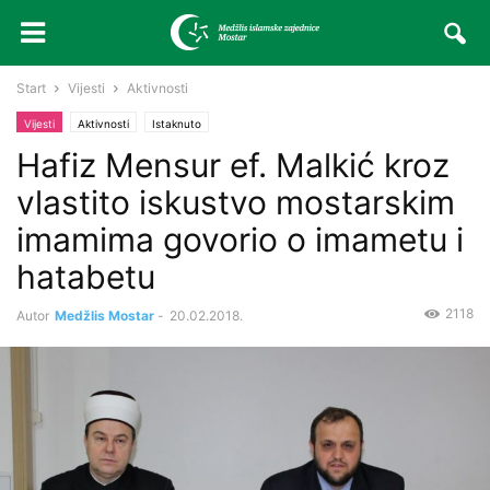
Start
Vijesti
Aktivnosti
Vijesti
Aktivnosti
Istaknuto
Hafiz Mensur ef. Malkić kroz
vlastito iskustvo mostarskim
imamima govorio o imametu i
hatabetu
2118
Autor
Medžlis Mostar
-
20.02.2018.