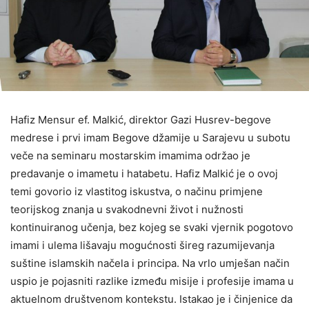
Hafiz Mensur ef. Malkić, direktor Gazi Husrev-begove
medrese i prvi imam Begove džamije u Sarajevu u subotu
veče na seminaru mostarskim imamima održao je
predavanje o imametu i hatabetu. Hafiz Malkić je o ovoj
temi govorio iz vlastitog iskustva, o načinu primjene
teorijskog znanja u svakodnevni život i nužnosti
kontinuiranog učenja, bez kojeg se svaki vjernik pogotovo
imami i ulema lišavaju mogućnosti šireg razumijevanja
suštine islamskih načela i principa. Na vrlo umješan način
uspio je pojasniti razlike između misije i profesije imama u
aktuelnom društvenom kontekstu. Istakao je i činjenice da