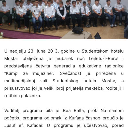
U nedjelju 23. juna 2013. godine u Studentskom hotelu
Mostar obilježena je mubarek noć Lejletu-l-Berat i
predstavljena četvrta generacija edukativne radionice
“Kamp za mujezine”. Svečanost je priređena u
multimedijalnoj sali Studentskog hotela Mostar, a
prisustvovao joj je veliki broj prijatelja mekteba, roditelji i
rodbina polaznika.
Voditelj programa bila je Bea Balta, prof. Na samom
početku programa odlomak iz Kur’ana časnog proučio je
Jusuf ef. Kafadar. U programu je učestvovao, pored