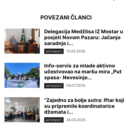
POVEZANI ČLANCI
Delegacija Medžlisa IZ Mostar u
posjeti Novom Pazaru: Jačanje
saradnje i...
15.05.2026.
AKTIVNOSTI
Info-servis za mlade aktivno
učestvovao na maršu mira „Put
spasa- Nevesinje...
08.07.2025.
AKTIVNOSTI
“Zajedno za bolje sutra: Iftar koji
su pripremile koordinatorice
džemata i...
28.03.2025.
AKTIVNOSTI