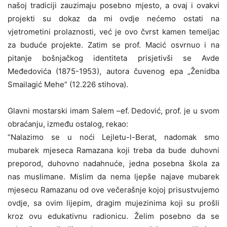
našoj tradiciji zauzimaju posebno mjesto, a ovaj i ovakvi
projekti su dokaz da mi ovdje nećemo ostati na
vjetrometini prolaznosti, već je ovo čvrst kamen temeljac
za buduće projekte. Zatim se prof. Macić osvrnuo i na
pitanje bošnjačkog identiteta prisjetivši se Avde
Međedovića (1875-1953), autora čuvenog epa „Ženidba
Smailagić Mehe” (12.226 stihova).
Glavni mostarski imam Salem –ef. Dedović, prof. je u svom
obraćanju, između ostalog, rekao:
“Nalazimo se u noći Lejletu-l-Berat, nadomak smo
mubarek mjeseca Ramazana koji treba da bude duhovni
preporod, duhovno nadahnuće, jedna posebna škola za
nas muslimane. Mislim da nema ljepše najave mubarek
mjesecu Ramazanu od ove večerašnje kojoj prisustvujemo
ovdje, sa ovim lijepim, dragim mujezinima koji su prošli
kroz ovu edukativnu radionicu. Želim posebno da se