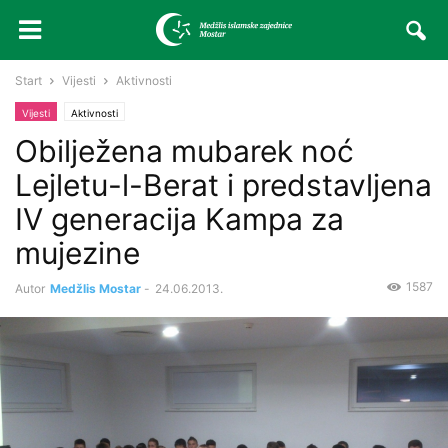
Start
Vijesti
Aktivnosti
Vijesti
Aktivnosti
Obilježena mubarek noć
Lejletu-l-Berat i predstavljena
IV generacija Kampa za
mujezine
1587
Autor
Medžlis Mostar
-
24.06.2013.