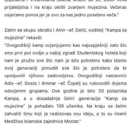
prijateljstva i na kraju okitili zvanjem mujezina. Večeras
osjećamo ponos jer je ovo za nas jedno posebno veče.”
Zatim se skupu obratio i Amir –ef. Delić, voditelj “Kampa za
mujezine” rekavši:
“Ovogodišnji kamp ocjenjujemo kao najuspješniji zato što
smo prvi put ovdje u našoj zgradi Studentskog hotela koji
nam je pružio sve što nam je bilo potrebno kako bismo
ovoj generaciji ponudili sve što je potrebno da bi
upotpunili njihovo zadovoljstvo. Ovogodišnji nastavnici
Adis –ef. Gosto i Ammar –ef. Čopelj su rukovodili dvjema
odvojenim grupama. Ove godine je bilo 30 polaznika
Kampa, a u dosadašnje četiri generacije “Kamp za
mujezine” je pohađalo 109 učenika. Na kraju se želim
zahvaliti timu koji je realizovao ovu ideju, a to su imami
Medžlisa Islamske zajednice Mostar.”