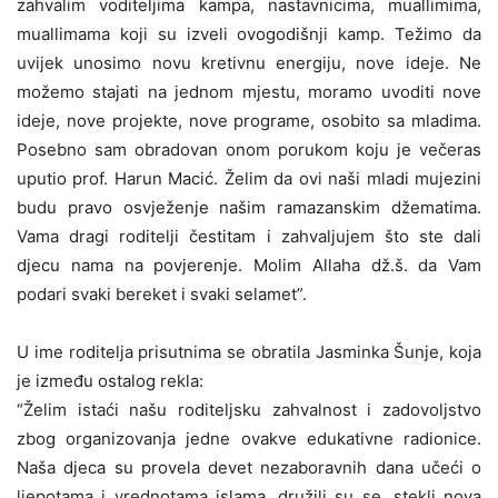
zahvalim voditeljima kampa, nastavnicima, muallimima,
muallimama koji su izveli ovogodišnji kamp. Težimo da
uvijek unosimo novu kretivnu energiju, nove ideje. Ne
možemo stajati na jednom mjestu, moramo uvoditi nove
ideje, nove projekte, nove programe, osobito sa mladima.
Posebno sam obradovan onom porukom koju je večeras
uputio prof. Harun Macić. Želim da ovi naši mladi mujezini
budu pravo osvježenje našim ramazanskim džematima.
Vama dragi roditelji čestitam i zahvaljujem što ste dali
djecu nama na povjerenje. Molim Allaha dž.š. da Vam
podari svaki bereket i svaki selamet”.
U ime roditelja prisutnima se obratila Jasminka Šunje, koja
je između ostalog rekla:
“Želim istaći našu roditeljsku zahvalnost i zadovoljstvo
zbog organizovanja jedne ovakve edukativne radionice.
Naša djeca su provela devet nezaboravnih dana učeći o
ljepotama i vrednotama islama, družili su se, stekli nova