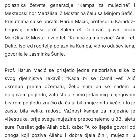
polaznika četvrte generacije “Kampa za mujezine” i
Mektebski hor Medžlisa IZ Mostar na čelu sa Minjom Sefić.
Prisutnima su se obratili Harun Macić, profesor u Karađoz-
begovoj medresi, prof. Salem ef. Dedović, glavni imam
Medžlisa IZ Mostar i voditelj “Kampa za mujezine” Amir –ef.
Delić. Ispred roditelja polaznika Kampa, vidno oduševljena,
govorila je Jasminka Šunje.
Prof. Harun Macić se prisjetio jedne neizbrisive slike iz
svog djetinjstva rekavši; “Kada bi se Ćamil –ef. Alić
okrenuo prema džematu, želio sam da se nađem u
njegovom pogledu, zato što je samo jedan mig u njegovom
bistrom pogledu značio da ću ja biti mujezin tu veče, i to je
zaista bila velika radost. Važnost kampa za mujezine je
višestruka, prije svega mujezine prepoznajemo u 33. ajetu
sure Fussilet gdje Allah dž.š. kaže: “A ko ljepše govori od
onoga koji poziva Allahu i dobra djela čini”, mujezini u