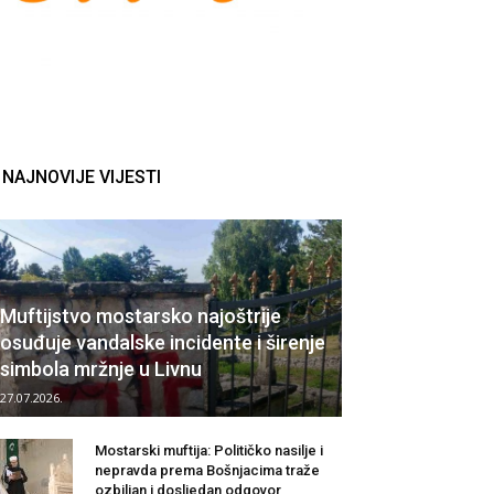
NAJNOVIJE VIJESTI
Muftijstvo mostarsko najoštrije
osuđuje vandalske incidente i širenje
simbola mržnje u Livnu
27.07.2026.
Mostarski muftija: Političko nasilje i
nepravda prema Bošnjacima traže
ozbiljan i dosljedan odgovor