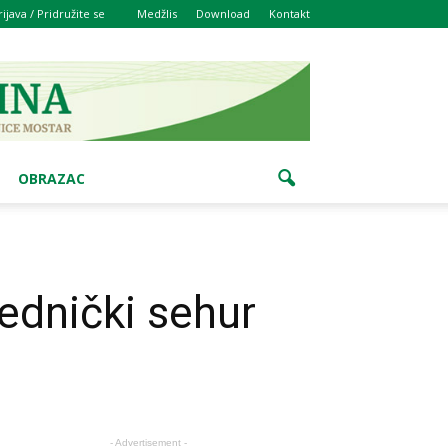
rijava / Pridružite se
Medžlis
Download
Kontakt
OBRAZAC
ednički sehur
- Advertisement -