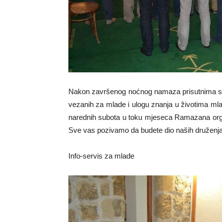
Nakon završenog noćnog namaza prisutnima se o
vezanih za mlade i ulogu znanja u životima ml
narednih subota u toku mjeseca Ramazana organ
Sve vas pozivamo da budete dio naših družen
Info-servis za mlade