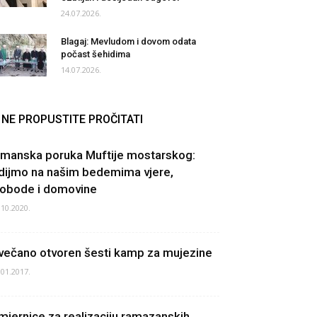
24.07.2026.
Blagaj: Mevludom i dovom odata
počast šehidima
14.07.2026.
NE PROPUSTITE PROČITATI
gmanska poruka Muftije mostarskog:
dijmo na našim bedemima vjere,
lobode i domovine
.10.2020.
večano otvoren šesti kamp za mujezine
.01.2017.
mjernice za realizaciju ramazanskih