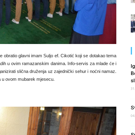
bratio glavni imam Suljo ef. Cikotić koji se dotakao tema
adih u ovim ramazanskim danima. Info-servis za mlade će i
I
izirati slična druženja uz zajednički sehur i noćni namaz.
B
ja u ovom mubarek mjesecu.
s
31
S
04
S