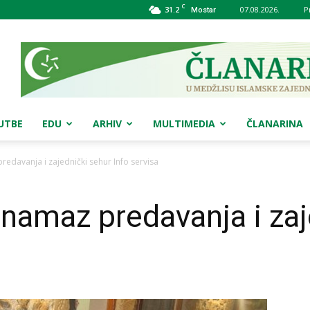
C
31.2
07.08.2026.
P
Mostar
UTBE
EDU
ARHIV
MULTIMEDIA
ČLANARINA
redavanja i zajednički sehur Info servisa
 namaz predavanja i zaj