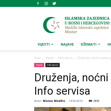
Medžlis
islamske
zajednice
Mostar
VIJESTI
NAJAVE
DŽEMATI
H
Start
Vijesti
Info servis
Druženja, noćni namaz p
Vijesti
Info servis
Druženja, noćni
Info servisa
Autor
Mostar Medžlis
-
14.06.2016.
2830